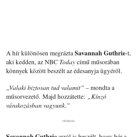
Savannah Guthrie
A hír különösen megrázta
-t,
aki kedden, az NBC
Today
című műsorában
könnyek között beszélt az édesanyja ügyéről.
„Valaki biztosan tud valamit”
– mondta a
műsorvezető. Majd hozzátette:
„Kínzó
várakozásban vagyunk.”
Hirdetés
Savannah Guthrie
arról is beszélt, hogy bár a