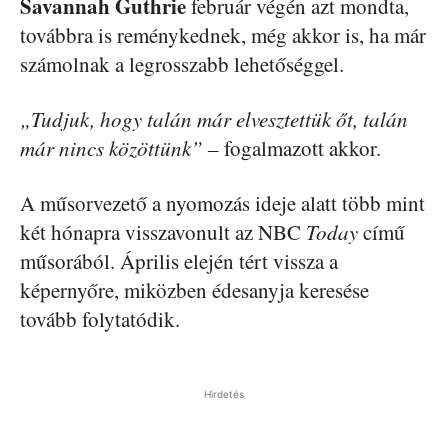
Savannah Guthrie
február végén azt mondta,
továbbra is reménykednek, még akkor is, ha már
számolnak a legrosszabb lehetőséggel.
„Tudjuk, hogy talán már elvesztettük őt, talán
már nincs közöttünk”
– fogalmazott akkor.
A műsorvezető a nyomozás ideje alatt több mint
két hónapra visszavonult az NBC
Today
című
műsorából. Április elején tért vissza a
képernyőre, miközben édesanyja keresése
tovább folytatódik.
Hirdetés