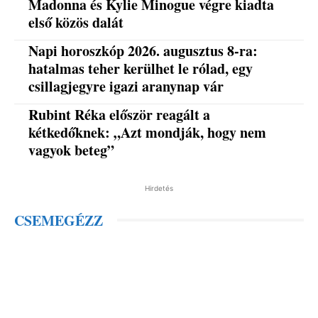
Madonna és Kylie Minogue végre kiadta
első közös dalát
Napi horoszkóp 2026. augusztus 8-ra:
hatalmas teher kerülhet le rólad, egy
csillagjegyre igazi aranynap vár
Rubint Réka először reagált a
kétkedőknek: „Azt mondják, hogy nem
vagyok beteg”
Hirdetés
CSEMEGÉZZ