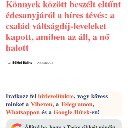
Könnyek között beszélt eltűnt
édesanyjáról a híres tévés: a
család váltságdíj-leveleket
kapott, amiben az áll, a nő
halott
-
Írta:
Bölöni Bálint
2026/06/24
Facebook
Pinterest
WhatsApp
Iratkozz fel
hírlevelünkre
, vagy kövess
minket a
Viberen
, a
Telegramon
,
Whatsappon
és a
Google Hírek
-en!
Állítsd be, hogy a Twice cikkeit mindig