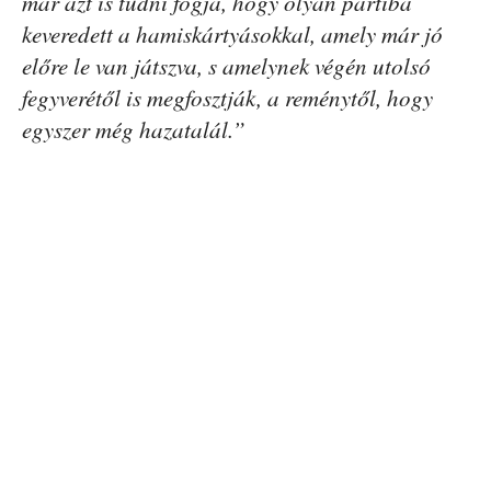
már azt is tudni fogja, hogy olyan partiba
keveredett a hamiskártyásokkal, amely már jó
előre le van játszva, s amelynek végén utolsó
fegyverétől is megfosztják, a reménytől, hogy
egyszer még hazatalál.”