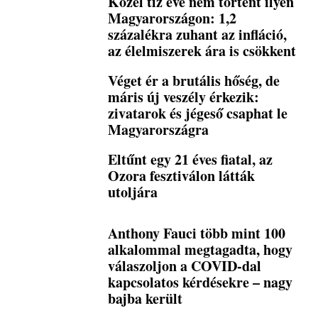
Közel tíz éve nem történt ilyen
Magyarországon: 1,2
százalékra zuhant az infláció,
az élelmiszerek ára is csökkent
Véget ér a brutális hőség, de
máris új veszély érkezik:
zivatarok és jégeső csaphat le
Magyarországra
Eltűnt egy 21 éves fiatal, az
Ozora fesztiválon látták
utoljára
Anthony Fauci több mint 100
alkalommal megtagadta, hogy
válaszoljon a COVID-dal
kapcsolatos kérdésekre – nagy
bajba került