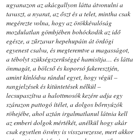
ugyanazon az akácgallyon látta átvonulni a
tavaszt, a nyarat, az őszt és a telet, mintha csak
megérezte volna, hogy az örökkévalóság
mozdulatlan gömbjében bohóckodik az idő
egésze, a zűrzavar hepehupáin át ördögi
egyenest csalva, és megteremtve a magasságot,
a tébolyt szükségszerűséggé hamisítja… és látta
önmagát, a bölcső és koporsó fakeresztjén,
amint kínlódva rándul egyet, hogy végül –
rangjelzések és kitüntetések nélkül –
lecsupaszítva a halottmosók kezére adja egy
szárazon pattogó ítélet, a dolgos bőrnyúzók
röhejébe, ahol aztán irgalmatlanul látnia kell
az emberi dolgok mértékét, anélkül hogy akár
csak egyetlen ösvény is visszavezesse, mert akkor