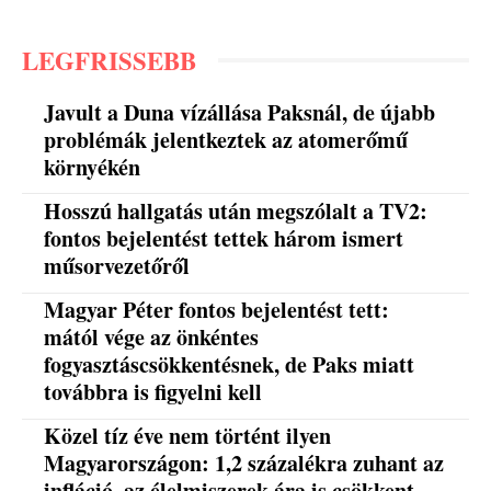
LEGFRISSEBB
Javult a Duna vízállása Paksnál, de újabb
problémák jelentkeztek az atomerőmű
környékén
Hosszú hallgatás után megszólalt a TV2:
fontos bejelentést tettek három ismert
műsorvezetőről
Magyar Péter fontos bejelentést tett:
mától vége az önkéntes
fogyasztáscsökkentésnek, de Paks miatt
továbbra is figyelni kell
Közel tíz éve nem történt ilyen
Magyarországon: 1,2 százalékra zuhant az
infláció, az élelmiszerek ára is csökkent