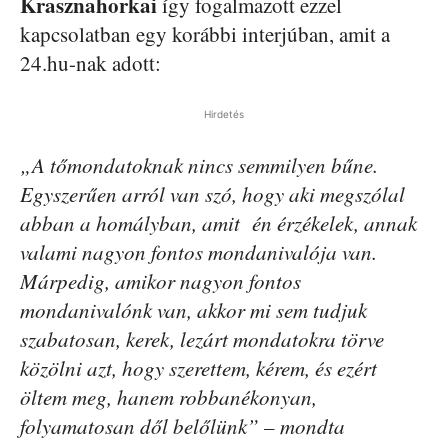
Krasznahorkai
így fogalmazott ezzel
kapcsolatban egy korábbi interjúban, amit a
24.hu-nak adott:
Hirdetés
„A tőmondatoknak nincs semmilyen bűne.
Egyszerűen arról van szó, hogy aki megszólal
abban a homályban, amit én érzékelek, annak
valami nagyon fontos mondanivalója van.
Márpedig, amikor nagyon fontos
mondanivalónk van, akkor mi sem tudjuk
szabatosan, kerek, lezárt mondatokra törve
közölni azt, hogy szerettem, kérem, és ezért
öltem meg, hanem robbanékonyan,
folyamatosan dől belőlünk” – mondta