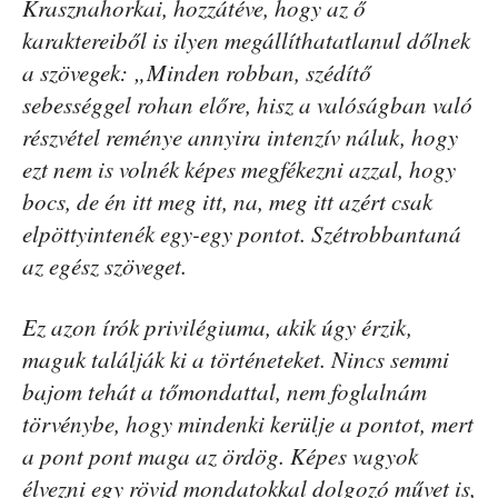
Krasznahorkai, hozzátéve, hogy az ő
karaktereiből is ilyen megállíthatatlanul dőlnek
a szövegek: „Minden robban, szédítő
sebességgel rohan előre, hisz a valóságban való
részvétel reménye annyira intenzív náluk, hogy
ezt nem is volnék képes megfékezni azzal, hogy
bocs, de én itt meg itt, na, meg itt azért csak
elpöttyintenék egy-egy pontot. Szétrobbantaná
az egész szöveget.
Ez azon írók privilégiuma, akik úgy érzik,
maguk találják ki a történeteket. Nincs semmi
bajom tehát a tőmondattal, nem foglalnám
törvénybe, hogy mindenki kerülje a pontot, mert
a pont pont maga az ördög. Képes vagyok
élvezni egy rövid mondatokkal dolgozó művet is,