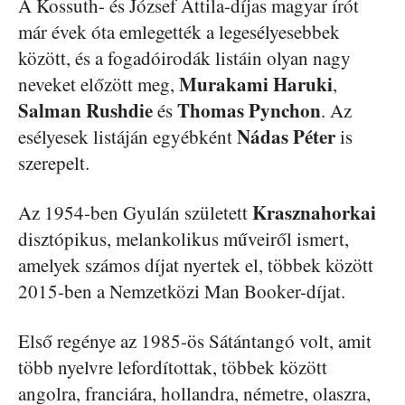
A Kossuth- és József Attila-díjas magyar írót
már évek óta emlegették a legesélyesebbek
között, és a fogadóirodák listáin olyan nagy
Murakami
Haruki
neveket előzött meg,
,
Salman
Rushdie
Thomas
Pynchon
és
. Az
Nádas Péter
esélyesek listáján egyébként
is
szerepelt.
Krasznahorkai
Az 1954-ben Gyulán született
disztópikus, melankolikus műveiről ismert,
amelyek számos díjat nyertek el, többek között
2015-ben a Nemzetközi Man Booker-díjat.
Első regénye az 1985-ös Sátántangó volt, amit
több nyelvre lefordítottak, többek között
angolra, franciára, hollandra, németre, olaszra,