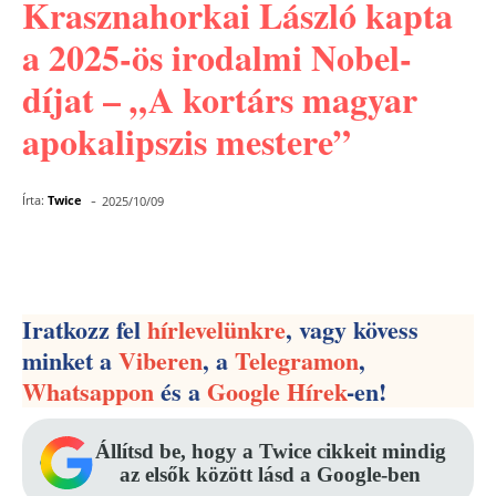
Krasznahorkai László kapta
a 2025-ös irodalmi Nobel-
díjat – „A kortárs magyar
apokalipszis mestere”
-
Írta:
Twice
2025/10/09
Facebook
Pinterest
WhatsApp
Iratkozz fel
hírlevelünkre
, vagy kövess
minket a
Viberen
, a
Telegramon
,
Whatsappon
és a
Google Hírek
-en!
Állítsd be, hogy a Twice cikkeit mindig
az elsők között lásd a Google-ben