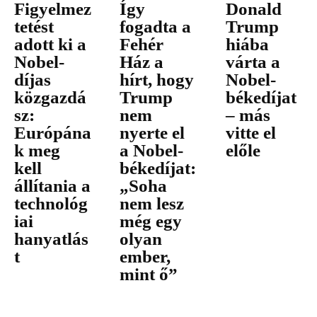
Figyelmez
Így
Donald
tetést
fogadta a
Trump
adott ki a
Fehér
hiába
Nobel-
Ház a
várta a
díjas
hírt, hogy
Nobel-
közgazdá
Trump
békedíjat
sz:
nem
– más
Európána
nyerte el
vitte el
k meg
a Nobel-
előle
kell
békedíjat:
állítania a
„Soha
technológ
nem lesz
iai
még egy
hanyatlás
olyan
t
ember,
mint ő”