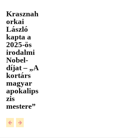
Krasznah
orkai
László
kapta a
2025-ös
irodalmi
Nobel-
díjat – „A
kortárs
magyar
apokalips
zis
mestere”