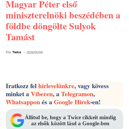
Magyar Péter első
miniszterelnöki beszédében a
földbe döngölte Sulyok
Tamást
-
Írta:
Twice
2026/05/09
Facebook
Pinterest
WhatsApp
Iratkozz fel
hírlevelünkre
, vagy kövess
minket a
Viberen
, a
Telegramon
,
Whatsappon
és a
Google Hírek
-en!
Állítsd be, hogy a Twice cikkeit mindig
az elsők között lásd a Google-ben