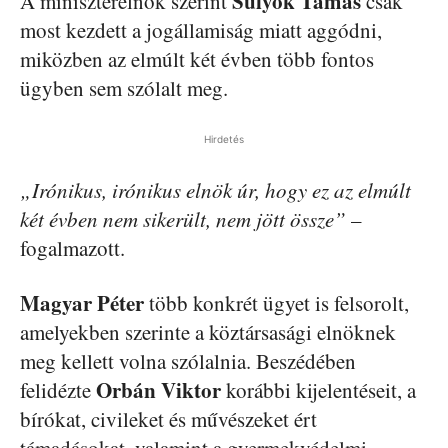
Sulyok Tamás
A miniszterelnök szerint
csak
most kezdett a jogállamiság miatt aggódni,
miközben az elmúlt két évben több fontos
ügyben sem szólalt meg.
Hirdetés
„Irónikus, irónikus elnök úr, hogy ez az elmúlt
két évben nem sikerült, nem jött össze”
–
fogalmazott.
Magyar Péter
több konkrét ügyet is felsorolt,
amelyekben szerinte a köztársasági elnöknek
meg kellett volna szólalnia. Beszédében
Orbán Viktor
felidézte
korábbi kijelentéseit, a
bírókat, civileket és művészeket ért