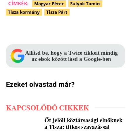
CÍMKÉK:
Magyar Péter
Sulyok Tamás
Tisza kormány
Tisza Párt
Facebook
Pinterest
WhatsApp
Állítsd be, hogy a Twice cikkeit mindig
az elsők között lásd a Google-ben
Ezeket olvastad már?
KAPCSOLÓDÓ CIKKEK
Őt jelöli köztársasági elnöknek
a Tisza: titkos szavazással