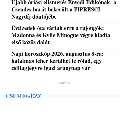
Újabb óriási elismerés Enyedi Ildikónak: a
Csendes barát bekerült a FIPRESCI
Nagydíj döntőjébe
Évtizedek óta vártak erre a rajongók:
Madonna és Kylie Minogue végre kiadta
első közös dalát
Napi horoszkóp 2026. augusztus 8-ra:
hatalmas teher kerülhet le rólad, egy
csillagjegyre igazi aranynap vár
Hirdetés
CSEMEGÉZZ