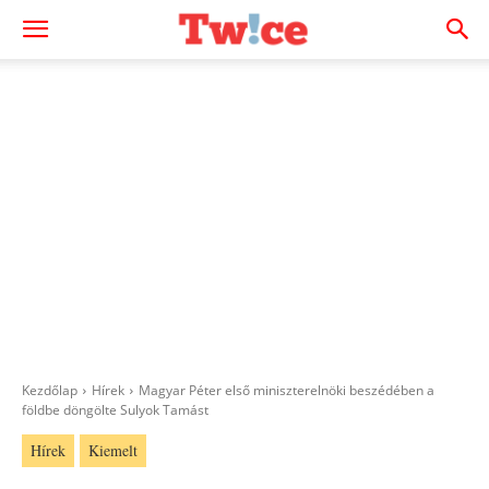
Kezdőlap
Hírek
Magyar Péter első miniszterelnöki beszédében a
földbe döngölte Sulyok Tamást
Hírek
Kiemelt