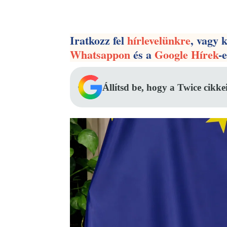
Facebook
Megosztás
Iratkozz fel
hírlevelünkre
, vagy 
Whatsappon
és a
Google Hírek
-
Állítsd be, hogy a Twice cikke