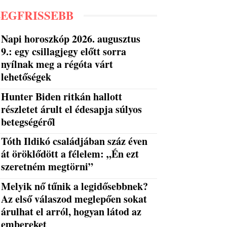
LEGFRISSEBB
Napi horoszkóp 2026. augusztus
9.: egy csillagjegy előtt sorra
nyílnak meg a régóta várt
lehetőségek
Hunter Biden ritkán hallott
részletet árult el édesapja súlyos
betegségéről
Tóth Ildikó családjában száz éven
át öröklődött a félelem: „Én ezt
szeretném megtörni”
Melyik nő tűnik a legidősebbnek?
Az első válaszod meglepően sokat
árulhat el arról, hogyan látod az
embereket