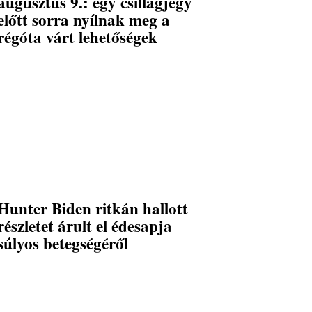
augusztus 9.: egy csillagjegy
előtt sorra nyílnak meg a
régóta várt lehetőségek
Hunter Biden ritkán hallott
részletet árult el édesapja
súlyos betegségéről