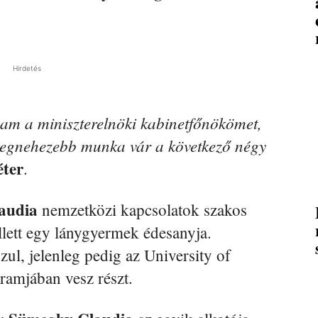
Hirdetés
m a miniszterelnöki kabinetfőnökömet,
s legnehezebb munka vár a következő négy
ter
.
audia
nemzetközi kapcsolatok szakos
lett egy lánygyermek édesanyja.
zul, jelenleg pedig az University of
ramjában vesz részt.