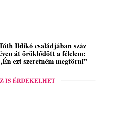
Tóth Ildikó családjában száz
éven át öröklődött a félelem:
„Én ezt szeretném megtörni”
Z IS ÉRDEKELHET