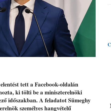
C
elentést tett a Facebook-oldalán
zta, ki tölti be a miniszterelnöki
kező időszakban. A feladatot Sümeghy
terelnök személyes hangvételű