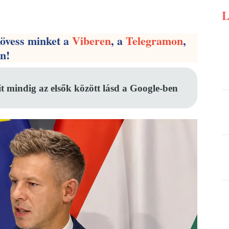
Pinterest
WhatsApp
Email
kövess minket a
Viberen
, a
Telegramon
,
en!
it mindig az elsők között lásd a Google-ben