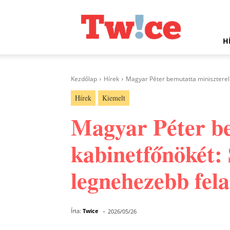
Twice.hu
H
Kezdőlap
Hírek
Magyar Péter bemutatta miniszterel
Hírek
Kiemelt
Magyar Péter be
kabinetfőnökét:
legnehezebb fel
-
Írta:
Twice
2026/05/26