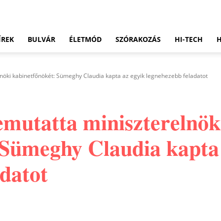
ÍREK
BULVÁR
ÉLETMÓD
SZÓRAKOZÁS
HI-TECH
nöki kabinetfőnökét: Sümeghy Claudia kapta az egyik legnehezebb feladatot
mutatta miniszterelnök
 Sümeghy Claudia kapta
adatot