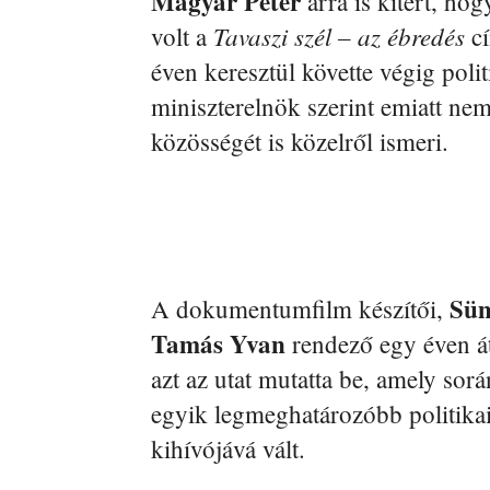
Magyar Péter
arra is kitért, ho
Tavaszi szél – az ébredés
volt a
cí
éven keresztül követte végig poli
miniszterelnök szerint emiatt ne
közösségét is közelről ismeri.
Süm
A dokumentumfilm készítői,
Tamás Yvan
rendező egy éven á
azt az utat mutatta be, amely sorá
egyik legmeghatározóbb politikai
kihívójává vált.