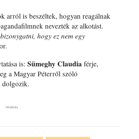
ók arról is beszéltek, hogyan reagálnak
pagandafilmnek nevezték az alkotást.
bizonygatni, hogy ez nem egy
or.
Sümeghy Claudia
tatása is:
férje,
leg a Magyar Péterről szóló
 dolgozik.
Hirdetés