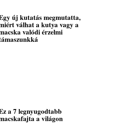
Egy új kutatás megmutatta,
miért válhat a kutya vagy a
macska valódi érzelmi
támaszunkká
Ez a 7 legnyugodtabb
macskafajta a világon