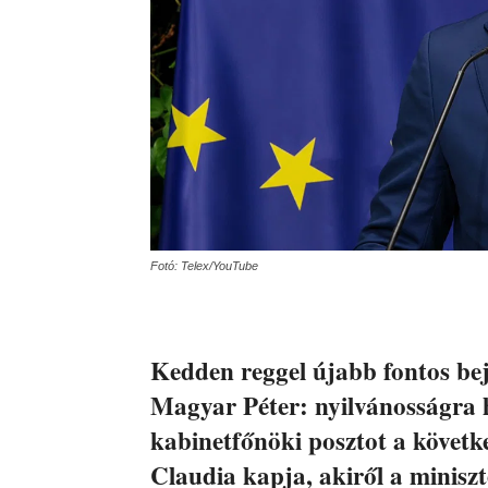
Fotó: Telex/YouTube
Kedden reggel újabb fontos bej
Magyar Péter: nyilvánosságra ho
kabinetfőnöki posztot a követ
Claudia kapja, akiről a minisz