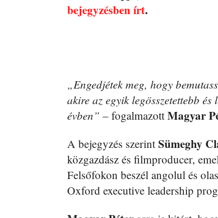
bejegyzésben írt
.
„Engedjétek meg, hogy bemutassa
akire az egyik legösszetettebb é
Magyar Pé
évben”
– fogalmazott
Sümeghy Cl
A bejegyzés szerint
közgazdász és filmproducer, emel
Felsőfokon beszél angolul és olas
Oxford executive leadership prog