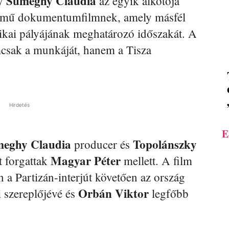
Sümeghy Claudia
gy
az egyik alkotója
mű dokumentumfilmnek, amely másfél
tikai pályájának meghatározó időszakát. A
mcsak a munkáját, hanem a Tisza
Hirdetés
E
eghy Claudia
Topolánszky
producer és
Magyar Péter
t forgattak
mellett. A film
n a Partizán-interjút követően az ország
Orbán Viktor
 szereplőjévé és
legfőbb