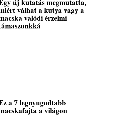
Egy új kutatás megmutatta,
miért válhat a kutya vagy a
macska valódi érzelmi
támaszunkká
Ez a 7 legnyugodtabb
macskafajta a világon