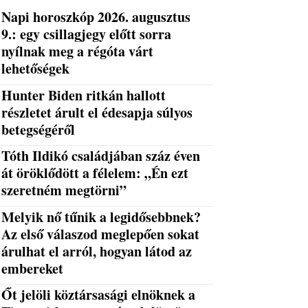
Napi horoszkóp 2026. augusztus
9.: egy csillagjegy előtt sorra
nyílnak meg a régóta várt
lehetőségek
Hunter Biden ritkán hallott
részletet árult el édesapja súlyos
betegségéről
Tóth Ildikó családjában száz éven
át öröklődött a félelem: „Én ezt
szeretném megtörni”
Melyik nő tűnik a legidősebbnek?
Az első válaszod meglepően sokat
árulhat el arról, hogyan látod az
embereket
Őt jelöli köztársasági elnöknek a