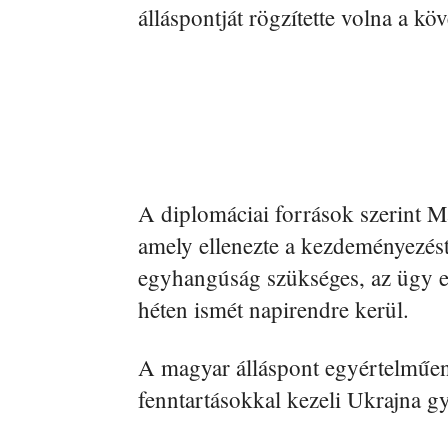
álláspontját rögzítette volna a k
A diplomáciai források szerint M
amely ellenezte a kezdeményezést.
egyhangúság szükséges, az ügy e
héten ismét napirendre kerül.
A magyar álláspont egyértelműen 
fenntartásokkal kezeli Ukrajna gyo