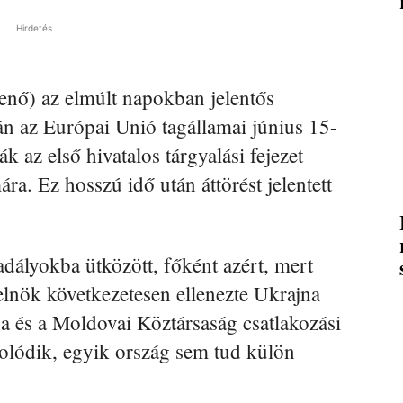
Hirdetés
enő) az elmúlt napokban jelentős
tán az Európai Unió tagállamai június 15-
 az első hivatalos tárgyalási fejezet
a. Ez hosszú idő után áttörést jelentett
adályokba ütközött, főként azért, mert
lnök következetesen ellenezte Ukrajna
na és a Moldovai Köztársaság csatlakozási
solódik, egyik ország sem tud külön