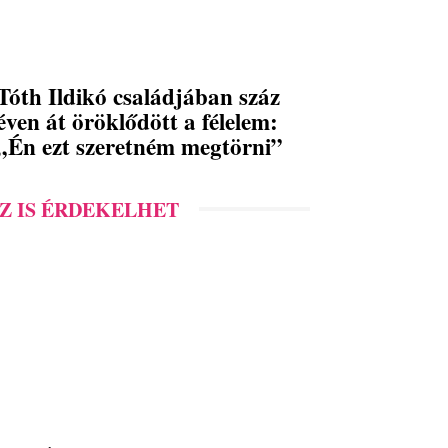
Tóth Ildikó családjában száz
éven át öröklődött a félelem:
„Én ezt szeretném megtörni”
Z IS ÉRDEKELHET