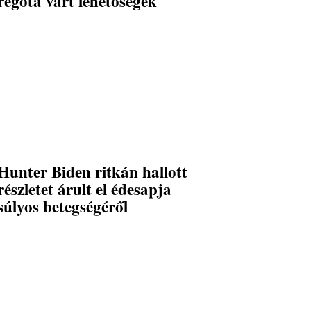
régóta várt lehetőségek
Hunter Biden ritkán hallott
részletet árult el édesapja
súlyos betegségéről