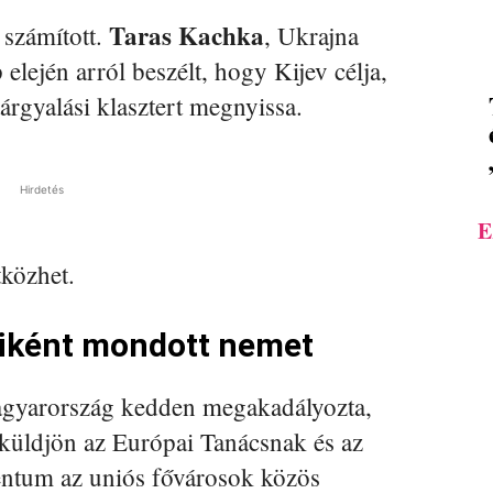
Taras Kachka
számított.
, Ukrajna
elején arról beszélt, hogy Kijev célja,
árgyalási klasztert megnyissa.
Hirdetés
E
tközhet.
iként mondott nemet
agyarország kedden megakadályozta,
 küldjön az Európai Tanácsnak és az
ntum az uniós fővárosok közös