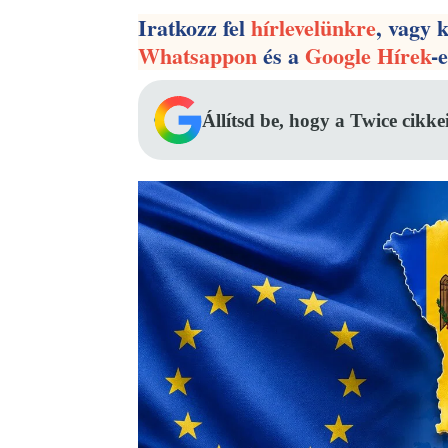
Iratkozz fel
hírlevelünkre
, vagy 
Whatsappon
és a
Google Hírek
-
Állítsd be, hogy a Twice cikke