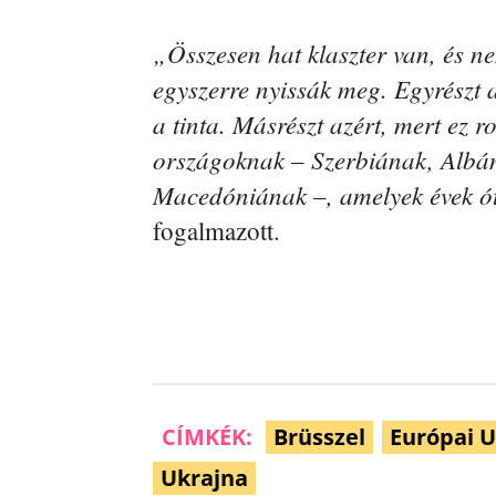
„Összesen hat klaszter van, és ne
egyszerre nyissák meg. Egyrészt 
a tinta. Másrészt azért, mert ez r
országoknak – Szerbiának, Albá
Macedóniának –, amelyek évek ó
fogalmazott.
CÍMKÉK:
Brüsszel
Európai U
Ukrajna