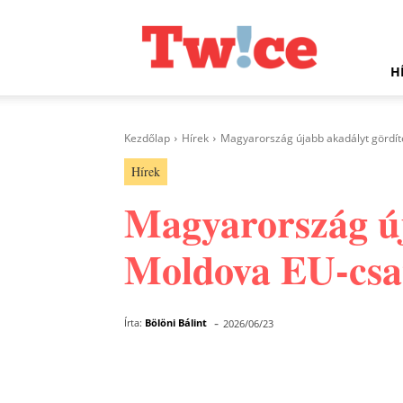
Twice.hu
H
Kezdőlap
Hírek
Magyarország újabb akadályt gördít
Hírek
Magyarország új
Moldova EU-csat
-
Írta:
Bölöni Bálint
2026/06/23
Facebook
Megosztás