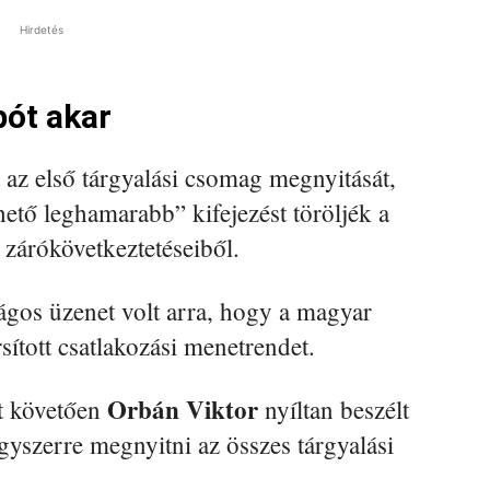
Hirdetés
ót akar
az első tárgyalási csomag megnyitását,
ető leghamarabb” kifejezést töröljék a
ó zárókövetkeztetéseiből.
lágos üzenet volt arra, hogy a magyar
ított csatlakozási menetrendet.
Orbán Viktor
ét követően
nyíltan beszélt
gyszerre megnyitni az összes tárgyalási