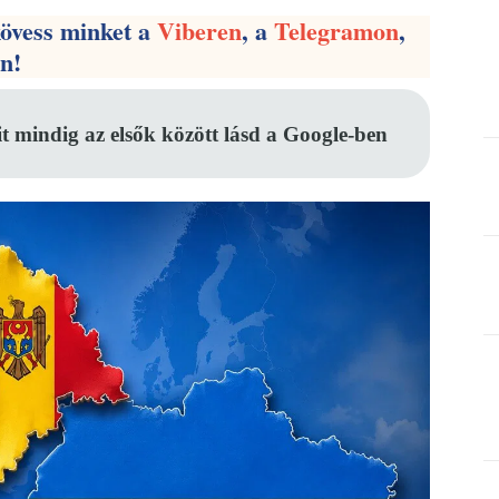
kövess minket a
Viberen
, a
Telegramon
,
en!
it mindig az elsők között lásd a Google-ben