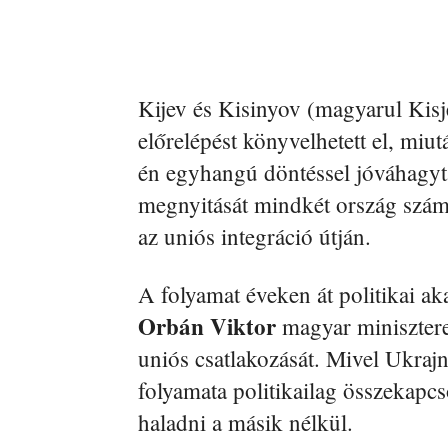
Kijev és Kisinyov (magyarul Kisj
előrelépést könyvelhetett el, miu
én egyhangú döntéssel jóváhagyták
megnyitását mindkét ország számár
az uniós integráció útján.
A folyamat éveken át politikai ak
Orbán Viktor
magyar minisztere
uniós csatlakozását. Mivel Ukraj
folyamata politikailag összekapc
haladni a másik nélkül.