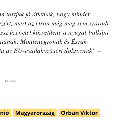
m tartjuk jó ötletnek, hogy mindet
azért, mert az elsőn még meg sem száradt
ossz üzenetet közvetítene a nyugat-balkáni
niának, Montenegrónak és Észak-
ta az EU-csatlakozásért dolgoznak”
–
Hirdetés
nió
Magyarország
Orbán Viktor