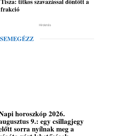
Tisza: titkos szavazással döntött a
frakció
Hirdetés
SEMEGÉZZ
Napi horoszkóp 2026.
augusztus 9.: egy csillagjegy
előtt sorra nyílnak meg a