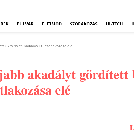
ÍREK
BULVÁR
ÉLETMÓD
SZÓRAKOZÁS
HI-TECH
ett Ukrajna és Moldova EU-csatlakozása elé
abb akadályt gördített 
lakozása elé
Pinterest
WhatsApp
Email