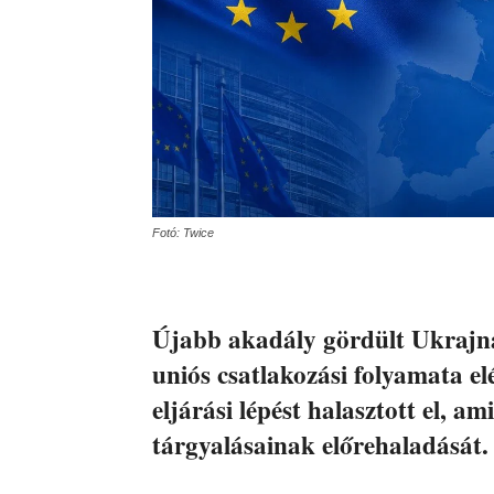
Fotó: Twice
Újabb akadály gördült Ukrajna
uniós csatlakozási folyamata e
eljárási lépést halasztott el, am
tárgyalásainak előrehaladását.