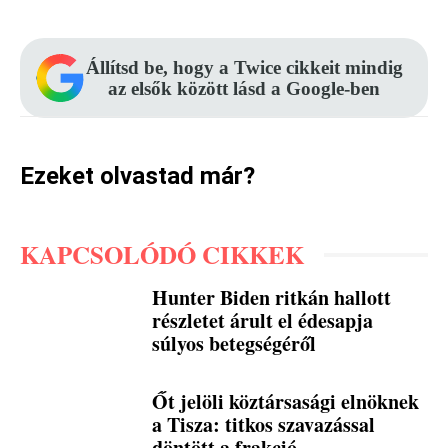
Állítsd be, hogy a Twice cikkeit mindig
az elsők között lásd a Google-ben
Ezeket olvastad már?
KAPCSOLÓDÓ CIKKEK
Hunter Biden ritkán hallott
részletet árult el édesapja
súlyos betegségéről
Őt jelöli köztársasági elnöknek
a Tisza: titkos szavazással
döntött a frakció