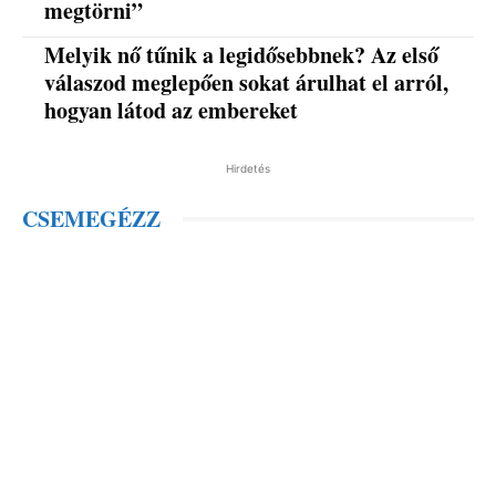
megtörni”
Melyik nő tűnik a legidősebbnek? Az első
válaszod meglepően sokat árulhat el arról,
hogyan látod az embereket
Hirdetés
CSEMEGÉZZ