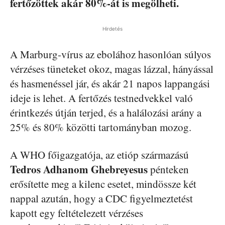
fertőzöttek akár 80%-át is megölheti.
Hirdetés
A Marburg-vírus az ebolához hasonlóan súlyos
vérzéses tüneteket okoz, magas lázzal, hányással
és hasmenéssel jár, és akár 21 napos lappangási
ideje is lehet. A fertőzés testnedvekkel való
érintkezés útján terjed, és a halálozási arány a
25% és 80% közötti tartományban mozog.
A WHO főigazgatója, az etióp származású
Tedros Adhanom Ghebreyesus
pénteken
erősítette meg a kilenc esetet, mindössze két
nappal azután, hogy a CDC figyelmeztetést
kapott egy feltételezett vérzéses