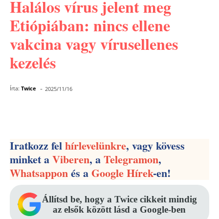
Halálos vírus jelent meg
Etiópiában: nincs ellene
vakcina vagy vírusellenes
kezelés
-
Írta:
Twice
2025/11/16
Facebook
Pinterest
WhatsApp
Iratkozz fel
hírlevelünkre
, vagy kövess
minket a
Viberen
, a
Telegramon
,
Whatsappon
és a
Google Hírek
-en!
Állítsd be, hogy a Twice cikkeit mindig
az elsők között lásd a Google-ben