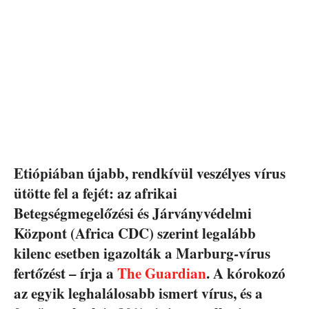
Etiópiában újabb, rendkívül veszélyes vírus
ütötte fel a fejét: az afrikai
Betegségmegelőzési és Járványvédelmi
Központ (Africa CDC) szerint legalább
kilenc esetben igazolták a Marburg-vírus
fertőzést – írja a
The Guardian
. A kórokozó
az egyik leghalálosabb ismert vírus, és a