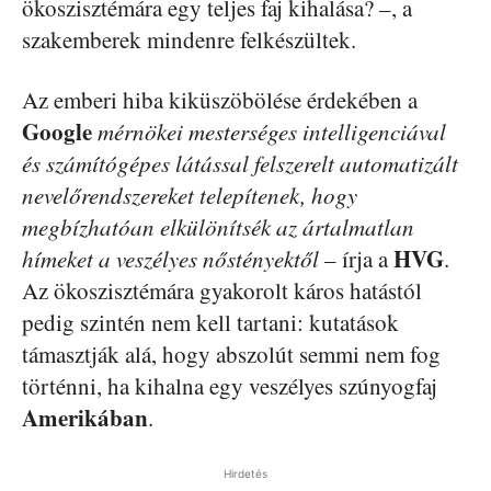
ökoszisztémára egy teljes faj kihalása? –, a
szakemberek mindenre felkészültek.
Az emberi hiba kiküszöbölése érdekében a
Google
mérnökei mesterséges intelligenciával
és számítógépes látással felszerelt automatizált
nevelőrendszereket telepítenek, hogy
megbízhatóan elkülönítsék az ártalmatlan
HVG
hímeket a veszélyes nőstényektől
– írja a
.
Az ökoszisztémára gyakorolt káros hatástól
pedig szintén nem kell tartani: kutatások
támasztják alá, hogy abszolút semmi nem fog
történni, ha kihalna egy veszélyes szúnyogfaj
Amerikában
.
Hirdetés