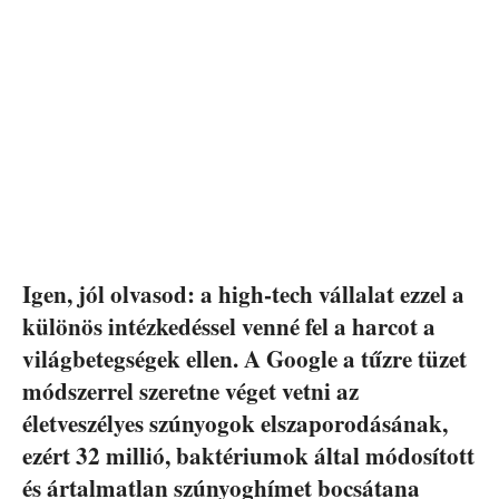
Igen, jól olvasod: a high-tech vállalat ezzel a
különös intézkedéssel venné fel a harcot a
világbetegségek ellen. A Google a tűzre tüzet
módszerrel szeretne véget vetni az
életveszélyes szúnyogok elszaporodásának,
ezért 32 millió, baktériumok által módosított
és ártalmatlan szúnyoghímet bocsátana