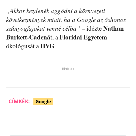
„Akkor kezdenék aggódni a környezeti
következmények miatt, ha a Google az őshonos
Nathan
szúnyogfajokat venné célba”
– idézte
Burkett-Cadená
Floridai Egyetem
t, a
HVG
ökológusát a
.
Hirdetés
CÍMKÉK:
Google
Facebook
Pinterest
WhatsApp