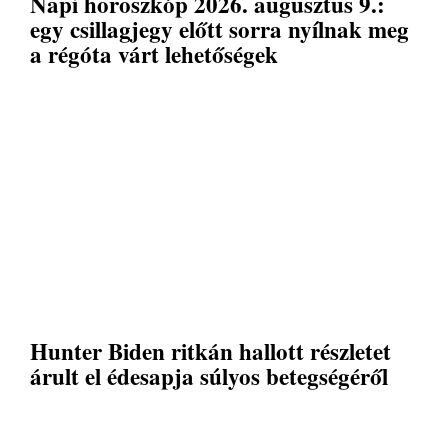
Napi horoszkóp 2026. augusztus 9.:
egy csillagjegy előtt sorra nyílnak meg
a régóta várt lehetőségek
Hunter Biden ritkán hallott részletet
árult el édesapja súlyos betegségéről