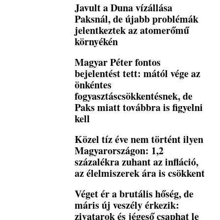
Javult a Duna vízállása
Paksnál, de újabb problémák
jelentkeztek az atomerőmű
környékén
Magyar Péter fontos
bejelentést tett: mától vége az
önkéntes
fogyasztáscsökkentésnek, de
Paks miatt továbbra is figyelni
kell
Közel tíz éve nem történt ilyen
Magyarországon: 1,2
százalékra zuhant az infláció,
az élelmiszerek ára is csökkent
Véget ér a brutális hőség, de
máris új veszély érkezik:
zivatarok és jégeső csaphat le