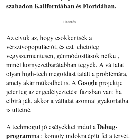
szabadon Kaliforniában és Floridában.
Hirdetés
Az elvük az, hogy csökkentsék a
vérszívópopulációt, és ezt lehetőleg
vegyszermentesen, génmódosítások nélkül,
minél környezetbarátabban tegyék. A vállalat
olyan high-tech megoldást talált a problémára,
Google
amely akár működhet is. A
projektje
jelenleg az engedélyeztetési fázisban van: ha
elbírálják, akkor a vállalat azonnal gyakorlatba
is ültetné.
Debug-
A techmogul jó esélyekkel indul a
program
mal: komoly indokra építi fel a tervét.