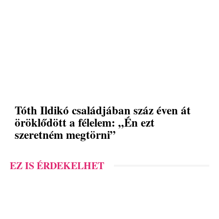
Tóth Ildikó családjában száz éven át
öröklődött a félelem: „Én ezt
szeretném megtörni”
EZ IS ÉRDEKELHET