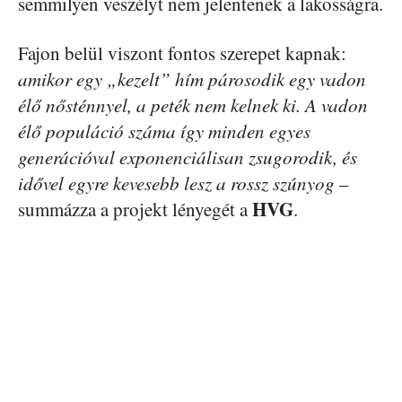
semmilyen veszélyt nem jelentenek a lakosságra.
Fajon belül viszont fontos szerepet kapnak:
amikor egy „kezelt” hím párosodik egy vadon
élő nősténnyel, a peték nem kelnek ki. A vadon
élő populáció száma így minden egyes
generációval exponenciálisan zsugorodik, és
idővel egyre kevesebb lesz a rossz szúnyog
–
HVG
summázza a projekt lényegét a
.