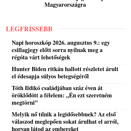
Magyarországra
LEGFRISSEBB
Napi horoszkóp 2026. augusztus 9.: egy
csillagjegy előtt sorra nyílnak meg a
régóta várt lehetőségek
Hunter Biden ritkán hallott részletet árult
el édesapja súlyos betegségéről
Tóth Ildikó családjában száz éven át
öröklődött a félelem: „Én ezt szeretném
megtörni”
Melyik nő tűnik a legidősebbnek? Az első
válaszod meglepően sokat árulhat el arról,
hogyan látod az embereket