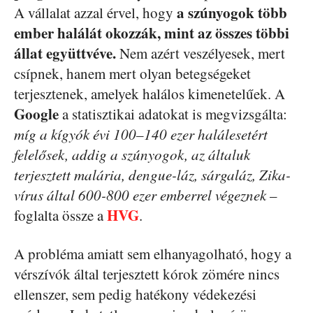
a szúnyogok több
A vállalat azzal érvel, hogy
ember halálát okozzák, mint az összes többi
állat együttvéve.
Nem azért veszélyesek, mert
csípnek, hanem mert olyan betegségeket
terjesztenek, amelyek halálos kimenetelűek. A
Google
a statisztikai adatokat is megvizsgálta:
míg a kígyók évi 100–140 ezer halálesetért
felelősek, addig a szúnyogok, az általuk
terjesztett malária, dengue-láz, sárgaláz, Zika-
vírus által 600-800 ezer emberrel végeznek
–
HVG
foglalta össze a
.
A probléma amiatt sem elhanyagolható, hogy a
vérszívók által terjesztett kórok zömére nincs
ellenszer, sem pedig hatékony védekezési