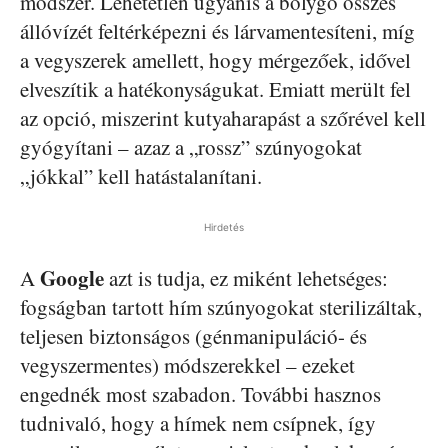
módszer. Lehetetlen ugyanis a bolygó összes
állóvízét feltérképezni és lárvamentesíteni, míg
a vegyszerek amellett, hogy mérgezőek, idővel
elveszítik a hatékonyságukat. Emiatt merült fel
az opció, miszerint kutyaharapást a szőrével kell
gyógyítani – azaz a „rossz” szúnyogokat
„jókkal” kell hatástalanítani.
Hirdetés
Google
A
azt is tudja, ez miként lehetséges:
fogságban tartott hím szúnyogokat sterilizáltak,
teljesen biztonságos (génmanipuláció- és
vegyszermentes) módszerekkel – ezeket
engednék most szabadon. További hasznos
tudnivaló, hogy a hímek nem csípnek, így