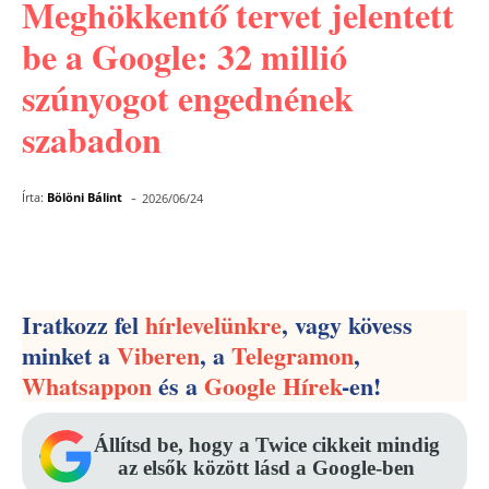
Meghökkentő tervet jelentett
be a Google: 32 millió
szúnyogot engednének
szabadon
-
Írta:
Bölöni Bálint
2026/06/24
Facebook
Pinterest
WhatsApp
Iratkozz fel
hírlevelünkre
, vagy kövess
minket a
Viberen
, a
Telegramon
,
Whatsappon
és a
Google Hírek
-en!
Állítsd be, hogy a Twice cikkeit mindig
az elsők között lásd a Google-ben