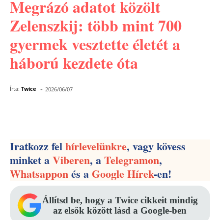
Megrázó adatot közölt
Zelenszkij: több mint 700
gyermek vesztette életét a
háború kezdete óta
-
Írta:
Twice
2026/06/07
Facebook
Pinterest
WhatsApp
Iratkozz fel
hírlevelünkre
, vagy kövess
minket a
Viberen
, a
Telegramon
,
Whatsappon
és a
Google Hírek
-en!
Állítsd be, hogy a Twice cikkeit mindig
az elsők között lásd a Google-ben