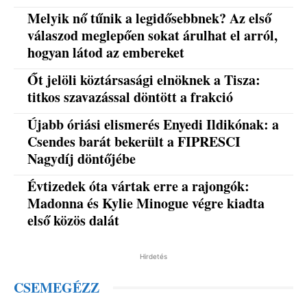
Melyik nő tűnik a legidősebbnek? Az első
válaszod meglepően sokat árulhat el arról,
hogyan látod az embereket
Őt jelöli köztársasági elnöknek a Tisza:
titkos szavazással döntött a frakció
Újabb óriási elismerés Enyedi Ildikónak: a
Csendes barát bekerült a FIPRESCI
Nagydíj döntőjébe
Évtizedek óta vártak erre a rajongók:
Madonna és Kylie Minogue végre kiadta
első közös dalát
Hirdetés
CSEMEGÉZZ