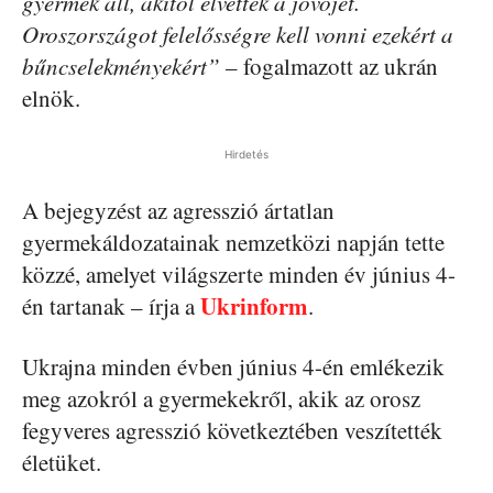
gyermek áll, akitől elvették a jövőjét.
Oroszországot felelősségre kell vonni ezekért a
bűncselekményekért”
– fogalmazott az ukrán
elnök.
Hirdetés
A bejegyzést az agresszió ártatlan
gyermekáldozatainak nemzetközi napján tette
közzé, amelyet világszerte minden év június 4-
Ukrinform
én tartanak – írja a
.
Ukrajna minden évben június 4-én emlékezik
meg azokról a gyermekekről, akik az orosz
fegyveres agresszió következtében veszítették
életüket.