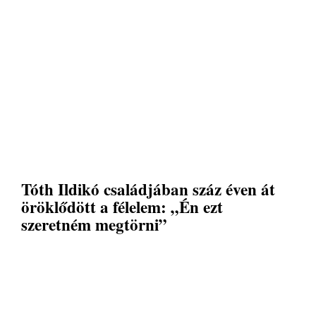
Tóth Ildikó családjában száz éven át
öröklődött a félelem: „Én ezt
szeretném megtörni”