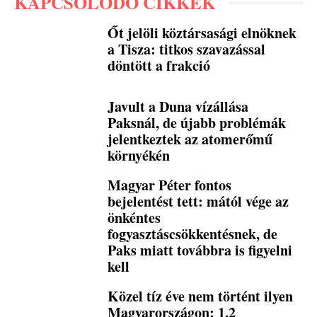
KAPCSOLÓDÓ CIKKEK
Őt jelöli köztársasági elnöknek
a Tisza: titkos szavazással
döntött a frakció
Javult a Duna vízállása
Paksnál, de újabb problémák
jelentkeztek az atomerőmű
környékén
Magyar Péter fontos
bejelentést tett: mától vége az
önkéntes
fogyasztáscsökkentésnek, de
Paks miatt továbbra is figyelni
kell
Közel tíz éve nem történt ilyen
Magyarországon: 1,2