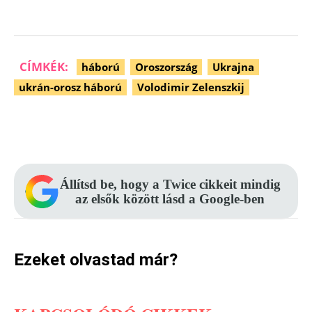
CÍMKÉK:
háború
Oroszország
Ukrajna
ukrán-orosz háború
Volodimir Zelenszkij
Facebook
Pinterest
WhatsApp
Állítsd be, hogy a Twice cikkeit mindig
az elsők között lásd a Google-ben
Ezeket olvastad már?