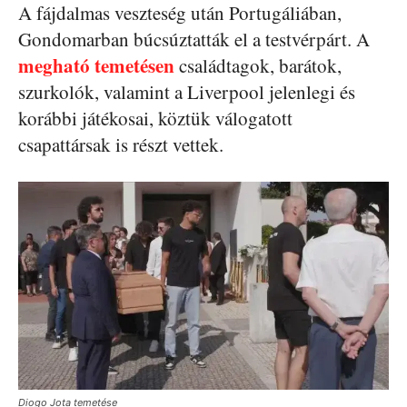
A fájdalmas veszteség után Portugáliában,
Gondomarban búcsúztatták el a testvérpárt. A
megható temetésen
családtagok, barátok,
szurkolók, valamint a Liverpool jelenlegi és
korábbi játékosai, köztük válogatott
csapattársak is részt vettek.
Diogo Jota temetése