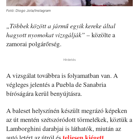
Fotó: Diogo Jota/Instagram
„Többek között a jármű egyik kereke által
hagyott nyomokat vizsgálják”
– közölte a
zamorai polgárőrség.
Hirdetés
A vizsgálat továbbra is folyamatban van. A
végleges jelentés a Puebla de Sanabria
bíróságára kerül benyújtásra.
A baleset helyszínén készült megrázó képeken
az út mentén szétszóródott törmelékek, köztük a
Lamborghini darabjai is láthatók, miután az
teljesen kiégett
autó letért az útról és
.