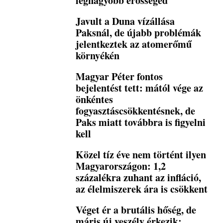
legnagyobb erősséged
Javult a Duna vízállása
Paksnál, de újabb problémák
jelentkeztek az atomerőmű
környékén
Magyar Péter fontos
bejelentést tett: mától vége az
önkéntes
fogyasztáscsökkentésnek, de
Paks miatt továbbra is figyelni
kell
Közel tíz éve nem történt ilyen
Magyarországon: 1,2
százalékra zuhant az infláció,
az élelmiszerek ára is csökkent
Véget ér a brutális hőség, de
máris új veszély érkezik: