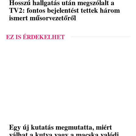
Hosszú hallgatás után megszólalt a
TV2: fontos bejelentést tettek három
ismert műsorvezetőről
EZ IS ÉRDEKELHET
Egy új kutatás megmutatta, miért
válhat a kutya vagy a macska valódi