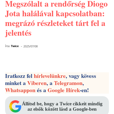
Megszólalt a rendőrség Diogo
Jota halálával kapcsolatban:
megrázó részleteket tárt fel a
jelentés
-
Írta:
Twice
2025/07/08
Facebook
Pinterest
WhatsApp
Iratkozz fel
hírlevelünkre
, vagy kövess
minket a
Viberen
, a
Telegramon
,
Whatsappon
és a
Google Hírek
-en!
Állítsd be, hogy a Twice cikkeit mindig
az elsők között lásd a Google-ben