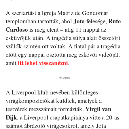
A szertartást a Igreja Matriz de Gondomar
Jota
Rute
templomban tartották, ahol
felesége,
Cardoso
is megjelent – alig 11 nappal az
esküvőjük után. A tragédia súlya alatt összetört
szülők szintén ott voltak. A fiatal pár a tragédia
előtt egy nappal osztotta meg eskövői videóját,
itt lehet visszanézni
amit
.
Hirdetés
A Liverpool klub nevében különleges
virágkompozíciókat küldtek, amelyek a
Virgil van
testvérek mezszámait formázták.
Dijk
, a Liverpool csapatkapitánya vitte a 20-as
számot ábrázoló virágcsokrot, amely Jota