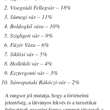
Visegrádi Fellegvár – 18%
Sümegi vár – 11%
Boldogkő vára – 10%
Szigligeti vár – 9%
Füzér Vára – 6%
Siklósi vár – 5%
Hollókői vár – 4%
Esztergomi vár – 3%
Sárospataki Rákóczi-vár – 2%
A rangsor jól mutatja, hogy a történelmi
jelentőség, a látványos fekvés és a turisztikai
fejlesztések egyaránt fontos szerepet játszanak a