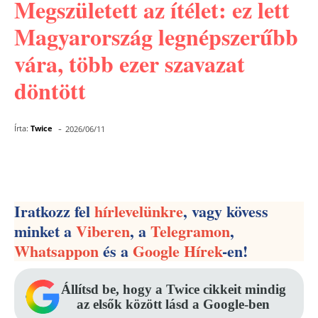
Megszületett az ítélet: ez lett
Magyarország legnépszerűbb
vára, több ezer szavazat
döntött
-
Írta:
Twice
2026/06/11
Facebook
Pinterest
WhatsApp
Iratkozz fel
hírlevelünkre
, vagy kövess
minket a
Viberen
, a
Telegramon
,
Whatsappon
és a
Google Hírek
-en!
Állítsd be, hogy a Twice cikkeit mindig
az elsők között lásd a Google-ben