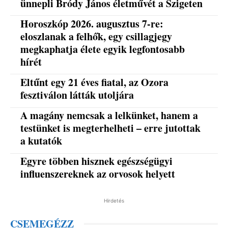
ünnepli Bródy János életművét a Szigeten
Horoszkóp 2026. augusztus 7-re:
eloszlanak a felhők, egy csillagjegy
megkaphatja élete egyik legfontosabb
hírét
Eltűnt egy 21 éves fiatal, az Ozora
fesztiválon látták utoljára
A magány nemcsak a lelkünket, hanem a
testünket is megterhelheti – erre jutottak
a kutatók
Egyre többen hisznek egészségügyi
influenszereknek az orvosok helyett
Hirdetés
CSEMEGÉZZ