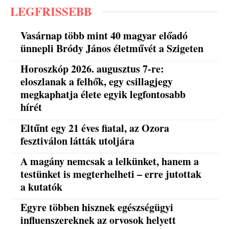
LEGFRISSEBB
Vasárnap több mint 40 magyar előadó
ünnepli Bródy János életművét a Szigeten
Horoszkóp 2026. augusztus 7-re:
eloszlanak a felhők, egy csillagjegy
megkaphatja élete egyik legfontosabb
hírét
Eltűnt egy 21 éves fiatal, az Ozora
fesztiválon látták utoljára
A magány nemcsak a lelkünket, hanem a
testünket is megterhelheti – erre jutottak
a kutatók
Egyre többen hisznek egészségügyi
influenszereknek az orvosok helyett