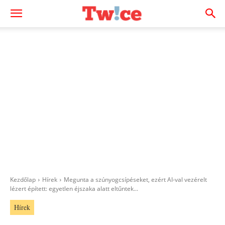
Kezdőlap
Hírek
Megunta a szúnyogcsípéseket, ezért AI-val vezérelt
lézert épített: egyetlen éjszaka alatt eltűntek...
Hírek