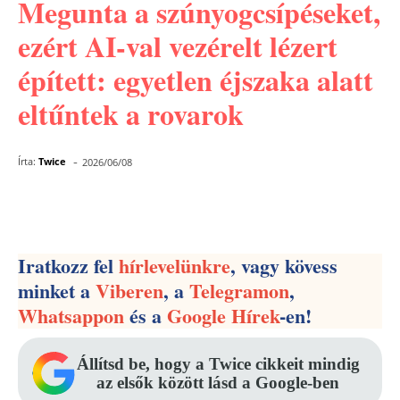
Megunta a szúnyogcsípéseket,
ezért AI-val vezérelt lézert
épített: egyetlen éjszaka alatt
eltűntek a rovarok
-
Írta:
Twice
2026/06/08
Facebook
Pinterest
WhatsApp
Iratkozz fel
hírlevelünkre
, vagy kövess
minket a
Viberen
, a
Telegramon
,
Whatsappon
és a
Google Hírek
-en!
Állítsd be, hogy a Twice cikkeit mindig
az elsők között lásd a Google-ben