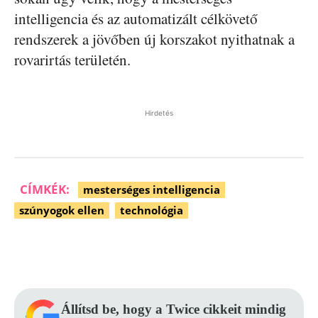
intelligencia és az automatizált célkövető
rendszerek a jövőben új korszakot nyithatnak a
rovarirtás területén.
Hirdetés
CÍMKÉK:
mesterséges intelligencia
szúnyogok ellen
technológia
Facebook
Pinterest
WhatsApp
Állítsd be, hogy a Twice cikkeit mindig