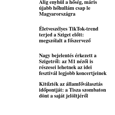
Alig enyhül a hőség, máris
újabb hőhullám csap le
Magyarországra
Életveszélyes TikTok-trend
terjed a Sziget előtt:
megszólalt a főszervező
Nagy bejelentés érkezett a
Szigetről: az M1 nézői is
részesei lehetnek az idei
fesztivál legjobb koncertjeinek
Kitűzték az államfőválasztás
időpontját: a Tisza szombaton
dönt a saját jelöltjéről