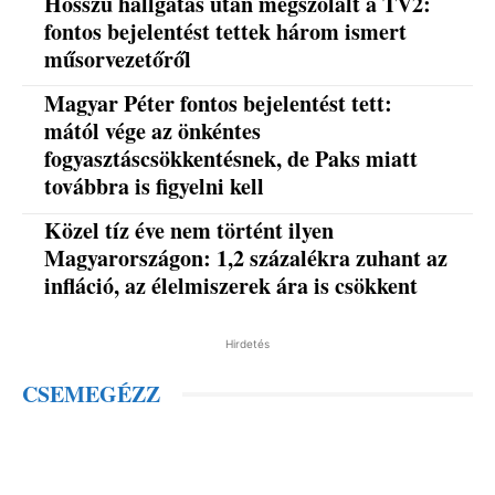
Hosszú hallgatás után megszólalt a TV2:
fontos bejelentést tettek három ismert
műsorvezetőről
Magyar Péter fontos bejelentést tett:
mától vége az önkéntes
fogyasztáscsökkentésnek, de Paks miatt
továbbra is figyelni kell
Közel tíz éve nem történt ilyen
Magyarországon: 1,2 százalékra zuhant az
infláció, az élelmiszerek ára is csökkent
Hirdetés
CSEMEGÉZZ