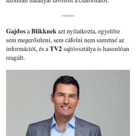
azonnali hatállyal távozott a csatornától.
Hirdetés
Gajdos
Blikknek
a
azt nyilatkozta, egyelőre
sem megerősíteni, sem cáfolni nem szeretné az
TV2
információt, és a
sajtóosztálya is hasonlóan
reagált.