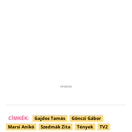
Hirdetés
CÍMKÉK:
Gajdos Tamás
Gönczi Gábor
Marsi Anikó
Szedmák Zita
Tények
TV2