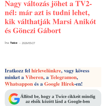
Nagy változás jöhet a TV2-
nél: már azt is tudni lehet,
kik válthatják Marsi Anikót
és Gönczi Gábort
-
Írta:
Twice
2026/05/27
Facebook
Pinterest
WhatsApp
Iratkozz fel
hírlevelünkre
, vagy kövess
minket a
Viberen
, a
Telegramon
,
Whatsappon
és a
Google Hírek
-en!
Állítsd be, hogy a Twice cikkeit mindig
az elsők között lásd a Google-ben