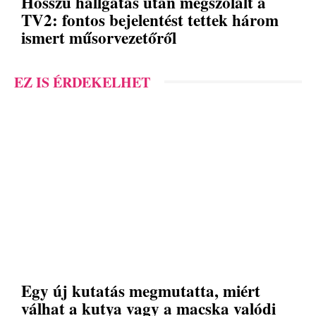
Hosszú hallgatás után megszólalt a
TV2: fontos bejelentést tettek három
ismert műsorvezetőről
EZ IS ÉRDEKELHET
Egy új kutatás megmutatta, miért
válhat a kutya vagy a macska valódi