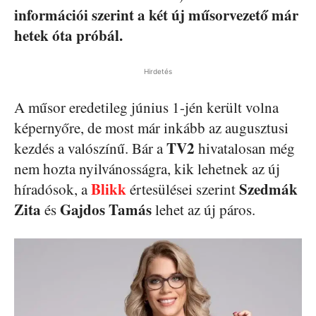
információi szerint a két új műsorvezető már
hetek óta próbál.
Hirdetés
A műsor eredetileg június 1-jén került volna
képernyőre, de most már inkább az augusztusi
TV2
kezdés a valószínű. Bár a
hivatalosan még
nem hozta nyilvánosságra, kik lehetnek az új
Blikk
Szedmák
híradósok, a
értesülései szerint
Zita
Gajdos
Tamás
és
lehet az új páros.