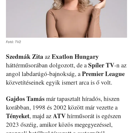
Fotó: TV2
Szedmák
Zita
Exatlon
Hungary
az
Spíler
TV
háttérműsorában dolgozott, de a
-n az
Premier
League
angol labdarúgó-bajnokság, a
közvetítéseinek egyik ismert arca is ő volt.
Gajdos
Tamás
már tapasztalt híradós, hiszen
korábban, 1998 és 2002 között már vezette a
Tényeket
ATV
, majd az
hírműsorát is egészen
2023 őszéig, amikor közös megegyezéssel,