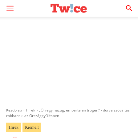
Kezdőlap
Hírek
„Ön egy hazug, embertelen tróger!” - durva szóváltás
robbant ki az Országgyűlésben
Hírek
Kiemelt