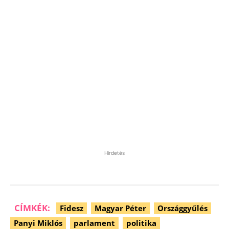
Hirdetés
CÍMKÉK:
Fidesz
Magyar Péter
Országgyűlés
Panyi Miklós
parlament
politika