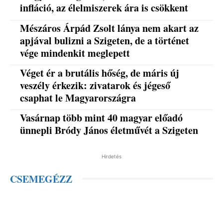
infláció, az élelmiszerek ára is csökkent
Mészáros Árpád Zsolt lánya nem akart az
apjával bulizni a Szigeten, de a történet
vége mindenkit meglepett
Véget ér a brutális hőség, de máris új
veszély érkezik: zivatarok és jégeső
csaphat le Magyarországra
Vasárnap több mint 40 magyar előadó
ünnepli Bródy János életművét a Szigeten
Hirdetés
CSEMEGÉZZ