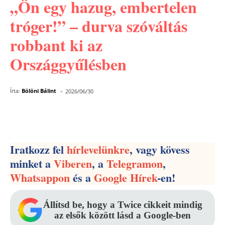
„Ön egy hazug, embertelen
tróger!” – durva szóváltás
robbant ki az
Országgyűlésben
-
Írta:
Bölöni Bálint
2026/06/30
Facebook
Pinterest
WhatsApp
Iratkozz fel
hírlevelünkre
, vagy kövess
minket a
Viberen
, a
Telegramon
,
Whatsappon
és a
Google Hírek
-en!
Állítsd be, hogy a Twice cikkeit mindig
az elsők között lásd a Google-ben