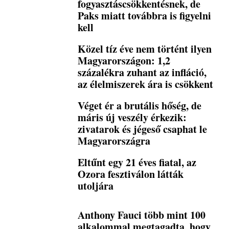
fogyasztáscsökkentésnek, de
Paks miatt továbbra is figyelni
kell
Közel tíz éve nem történt ilyen
Magyarországon: 1,2
százalékra zuhant az infláció,
az élelmiszerek ára is csökkent
Véget ér a brutális hőség, de
máris új veszély érkezik:
zivatarok és jégeső csaphat le
Magyarországra
Eltűnt egy 21 éves fiatal, az
Ozora fesztiválon látták
utoljára
Anthony Fauci több mint 100
alkalommal megtagadta, hogy