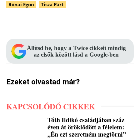
Rónai Egon
Tisza Párt
Facebook
Pinterest
WhatsApp
Állítsd be, hogy a Twice cikkeit mindig
az elsők között lásd a Google-ben
Ezeket olvastad már?
KAPCSOLÓDÓ CIKKEK
Tóth Ildikó családjában száz
éven át öröklődött a félelem:
„Én ezt szeretném megtörni”