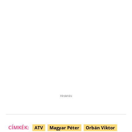
Hirdetés
CÍMKÉK:
ATV
Magyar Péter
Orbán Viktor