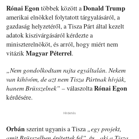
Rónai Egon
Donald
Trump
többek között a
amerikai elnökkel folytatott tárgyalásáról, a
gazdaság helyzetéről, a Tisza Párt által kezelt
adatok kiszivárgásáról kérdezte a
miniszterelnököt, és arról, hogy miért nem
Magyar
Péterrel
vitázik
.
„Nem gondolkodtam rajta egyáltalán. Nekem
van kihívóm, de azt nem Tisza Pártnak hívják,
Rónai Egon
hanem Brüsszelnek”
– válaszolta
kérdésére.
Hirdetés
Orbán
szerint ugyanis a Tisza
„egy projekt,
amit Brüsszelben építettek fel”,
és
„aki a Tisza