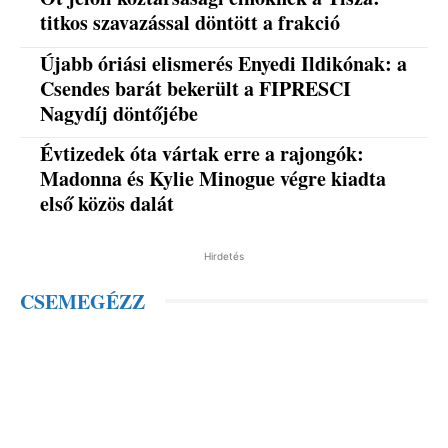
titkos szavazással döntött a frakció
Újabb óriási elismerés Enyedi Ildikónak: a
Csendes barát bekerült a FIPRESCI
Nagydíj döntőjébe
Évtizedek óta vártak erre a rajongók:
Madonna és Kylie Minogue végre kiadta
első közös dalát
Hirdetés
CSEMEGÉZZ