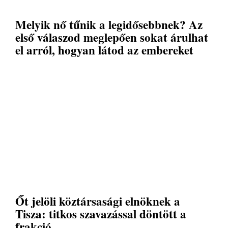
Melyik nő tűnik a legidősebbnek? Az
első válaszod meglepően sokat árulhat
el arról, hogyan látod az embereket
Őt jelöli köztársasági elnöknek a
Tisza: titkos szavazással döntött a
frakció