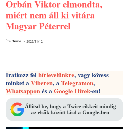
Orbán Viktor elmondta,
miért nem áll ki vitára
Magyar Péterrel
-
Írta:
Twice
2025/11/12
Facebook
Pinterest
WhatsApp
Iratkozz fel
hírlevelünkre
, vagy kövess
minket a
Viberen
, a
Telegramon
,
Whatsappon
és a
Google Hírek
-en!
Állítsd be, hogy a Twice cikkeit mindig
az elsők között lásd a Google-ben