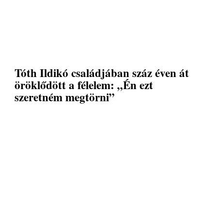
Tóth Ildikó családjában száz éven át
öröklődött a félelem: „Én ezt
szeretném megtörni”