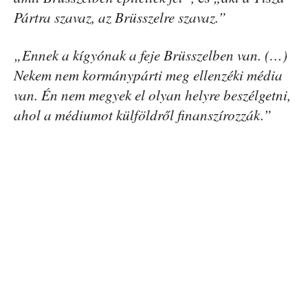
Pártra szavaz, az Brüsszelre szavaz.”
„Ennek a kígyónak a feje Brüsszelben van. (…)
Nekem nem kormánypárti meg ellenzéki média
van. Én nem megyek el olyan helyre beszélgetni,
ahol a médiumot külföldről finanszírozzák.”