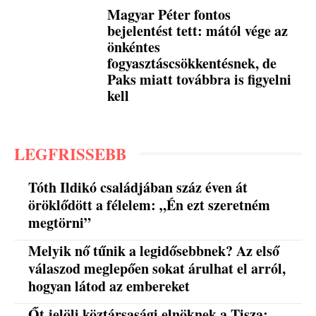
Magyar Péter fontos
bejelentést tett: mától vége az
önkéntes
fogyasztáscsökkentésnek, de
Paks miatt továbbra is figyelni
kell
LEGFRISSEBB
Tóth Ildikó családjában száz éven át
öröklődött a félelem: „Én ezt szeretném
megtörni”
Melyik nő tűnik a legidősebbnek? Az első
válaszod meglepően sokat árulhat el arról,
hogyan látod az embereket
Őt jelöli köztársasági elnöknek a Tisza: