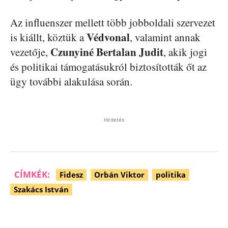
Az influenszer mellett több jobboldali szervezet
Védvonal
is kiállt, köztük a
, valamint annak
Czunyiné Bertalan Judit
vezetője,
, akik jogi
és politikai támogatásukról biztosították őt az
ügy további alakulása során.
Hirdetés
CÍMKÉK:
Fidesz
Orbán Viktor
politika
Szakács István
Facebook
Pinterest
WhatsApp