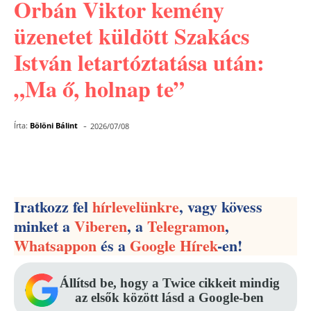
Orbán Viktor kemény
üzenetet küldött Szakács
István letartóztatása után:
„Ma ő, holnap te”
-
Írta:
Bölöni Bálint
2026/07/08
Facebook
Pinterest
WhatsApp
Iratkozz fel
hírlevelünkre
, vagy kövess
minket a
Viberen
, a
Telegramon
,
Whatsappon
és a
Google Hírek
-en!
Állítsd be, hogy a Twice cikkeit mindig
az elsők között lásd a Google-ben