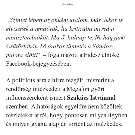
Hirdetés
„Szintet lépett az önkényuralom, már akkor is
elvisznek a rendőrök, ha kritizálni mered a
miniszterelnököt. Ma ő, holnap te. Ne hagyjuk!
Csütörtökön 18 órakor tüntetés a Sándor-
palota előtt!” –
fogalmazott a Fidesz elnöke
Facebook-bejegyzésében.
A politikus arra a hírre reagált, miszerint a
rendőrség intézkedett a Megafon győri
Szakács Istvánnal
influenszereként ismert
szemben. A hatóságok egyelőre nem közöltek
részleteket arról, hogy pontosan milyen ügyben
és milyen gyanú alapján történt az intézkedés.