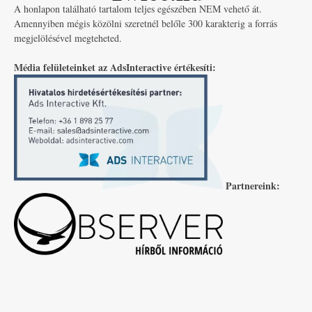
A honlapon található tartalom teljes egészében NEM vehető át.
Amennyiben mégis közölni szeretnél belőle 300 karakterig a forrás
megjelölésével megteheted.
Média felületeinket az AdsInteractive értékesíti:
Partnereink: