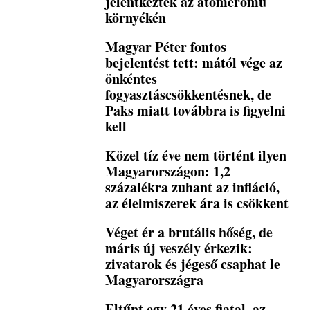
jelentkeztek az atomerőmű
környékén
Magyar Péter fontos
bejelentést tett: mától vége az
önkéntes
fogyasztáscsökkentésnek, de
Paks miatt továbbra is figyelni
kell
Közel tíz éve nem történt ilyen
Magyarországon: 1,2
százalékra zuhant az infláció,
az élelmiszerek ára is csökkent
Véget ér a brutális hőség, de
máris új veszély érkezik:
zivatarok és jégeső csaphat le
Magyarországra
Eltűnt egy 21 éves fiatal, az