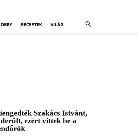
HOBBY
RECEPTEK
VILÁG
iengedték Szakács Istvánt,
iderült, ezért vittek be a
endőrök