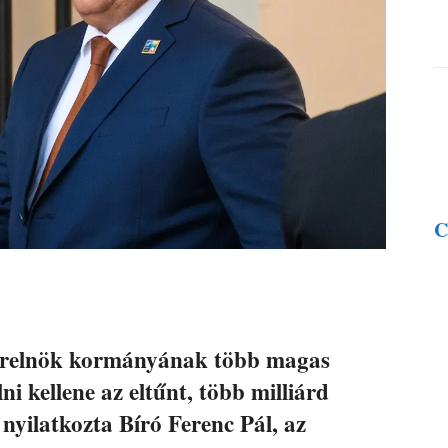
C
erelnök kormányának több magas
lni kellene az eltűnt, több milliárd
nyilatkozta Bíró Ferenc Pál, az