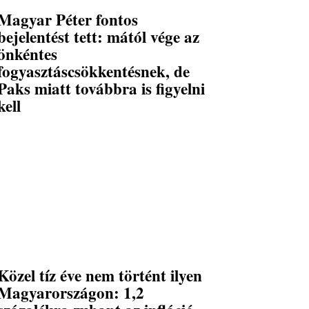
Magyar Péter fontos
bejelentést tett: mától vége az
önkéntes
fogyasztáscsökkentésnek, de
Paks miatt továbbra is figyelni
kell
Közel tíz éve nem történt ilyen
Magyarországon: 1,2