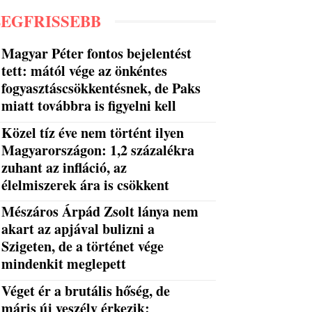
LEGFRISSEBB
Magyar Péter fontos bejelentést
tett: mától vége az önkéntes
fogyasztáscsökkentésnek, de Paks
miatt továbbra is figyelni kell
Közel tíz éve nem történt ilyen
Magyarországon: 1,2 százalékra
zuhant az infláció, az
élelmiszerek ára is csökkent
Mészáros Árpád Zsolt lánya nem
akart az apjával bulizni a
Szigeten, de a történet vége
mindenkit meglepett
Véget ér a brutális hőség, de
máris új veszély érkezik: