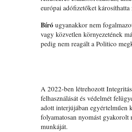
európai adófizetőket károsíthatta
Bíró
ugyanakkor nem fogalmazot
vagy közvetlen környezetének má
pedig nem reagált a Politico meg
A 2022-ben létrehozott Integritá
felhasználását és védelmét felügy
adott interjújában egyértelműen k
folyamatosan nyomást gyakorolt 
munkáját.