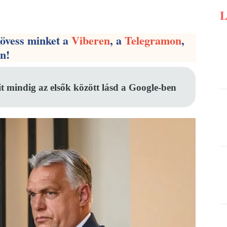
Pinterest
WhatsApp
Email
kövess minket a
Viberen
, a
Telegramon
,
en!
it mindig az elsők között lásd a Google-ben