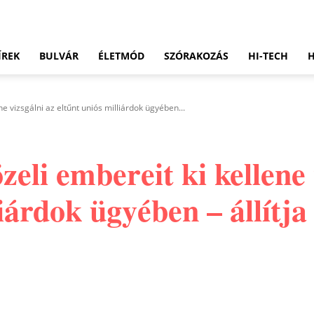
ÍREK
BULVÁR
ÉLETMÓD
SZÓRAKOZÁS
HI-TECH
ne vizsgálni az eltűnt uniós milliárdok ügyében...
eli embereit ki kellene 
iárdok ügyében – állítja