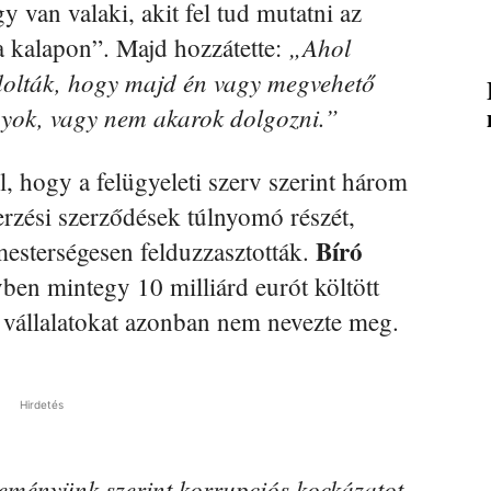
y van valaki, akit fel tud mutatni az
„Ahol
a kalapon”. Majd hozzátette:
ndolták, hogy majd én vagy megvehető
gyok, vagy nem akarok dolgozni.”
, hogy a felügyeleti szerv szerint három
erzési szerződések túlnyomó részét,
Bíró
esterségesen felduzzasztották.
vben mintegy 10 milliárd eurót költött
t vállalatokat azonban nem nevezte meg.
Hirdetés
eményünk szerint korrupciós kockázatot