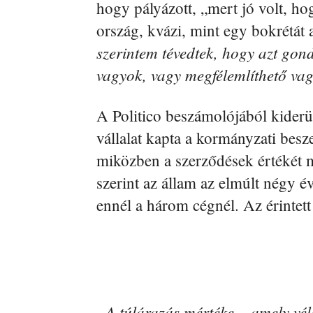
hogy pályázott, „mert jó volt, hog
ország, kvázi, mint egy bokrétát 
szerintem tévedtek, hogy azt go
vagyok, vagy megfélemlíthető va
A Politico beszámolójából kiderül
vállalat kapta a kormányzati besz
miközben a szerződések értékét m
szerint az állam az elmúlt négy é
ennél a három cégnél. Az érintet
„A túlárazás mértéke – amely vél