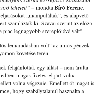
Bíró Ferenc
euró lehetett”
– mondta
.
eljárásokat „manipulálták”, és alapvető
ért számláztak ki. Szavai szerint az előző
 piac legnagyobb szereplőjévé vált”.
tős lemaradásban volt” az uniós pénzek
nyomon követése terén.
ek felajánlottak egy állást – nem árulta
edően magas fizetéssel járt volna
llett volna végeznie. Emellett őt magát is
k meg, hogy szabálytalanul használta a