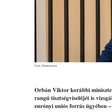
Fotó: Shutterstock
Orbán Viktor korábbi miniszt
rangú tisztségviselőjét is vizsgá
eurónyi uniós forrás ügyében – 