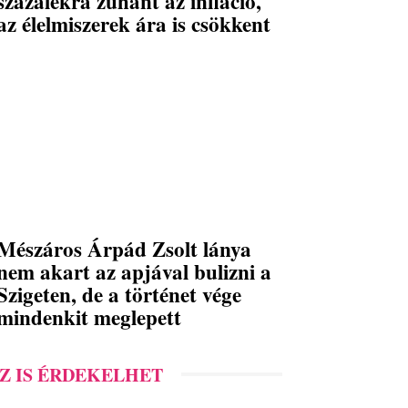
százalékra zuhant az infláció,
az élelmiszerek ára is csökkent
Mészáros Árpád Zsolt lánya
nem akart az apjával bulizni a
Szigeten, de a történet vége
mindenkit meglepett
Z IS ÉRDEKELHET