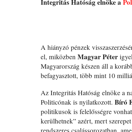
Integritás Hatóság elnöke a
Pol
A hiányzó pénzek visszaszerzésér
Magyar
Péter
el, miközben
igye
Magyarország készen áll a korább
befagyasztott, több mint 10 milli
Az Integritás Hatóság elnöke a 
Bíró 
Politicónak is nyilatkozott.
politikusok is felelősségre vonhat
kerülhetnek” azért, mert szerepet 
rendszeres csalássorozatban, am