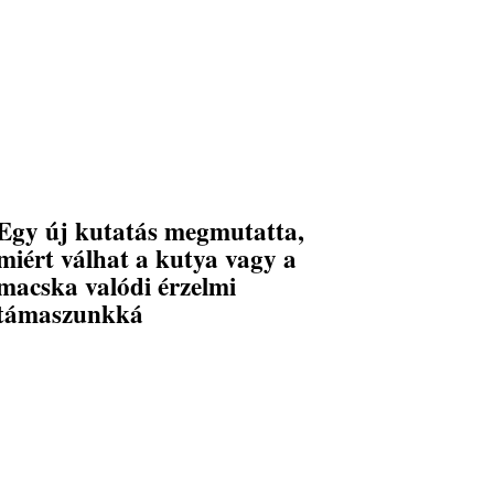
Egy új kutatás megmutatta,
miért válhat a kutya vagy a
macska valódi érzelmi
támaszunkká