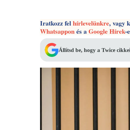
Facebook
Megosztás
Iratkozz fel
hírlevelünkre
, vagy 
Whatsappon
és a
Google Hírek
-
Állítsd be, hogy a Twice cikke