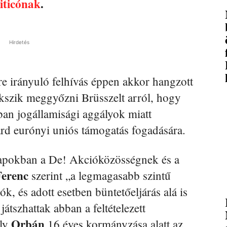
iticónak
.
Hirdetés
e irányuló felhívás éppen akkor hangzott
kszik meggyőzni Brüsszelt arról, hogy
an jogállamisági aggályok miatt
árd eurónyi uniós támogatás fogadására.
napokban a De! Akcióközösségnek és a
Ferenc
szerint „a legmagasabb szintű
ók, és adott esetben büntetőeljárás alá is
játszhattak abban a feltételezett
Orbán
ely
16 éves kormányzása alatt az