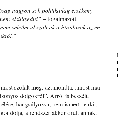
óság nagyon sok politikailag érzékeny
t nem elsüllyedni”
– fogalmazott,
em véletlenül szólnak a híradások az én
król.”
 most szólalt meg, azt mondta, „most már
zonyos dolgokról”. Arról is beszélt,
 élére, hangsúlyozva, nem ismert senkit,
 gondolja, a rendszer akkor örült annak,