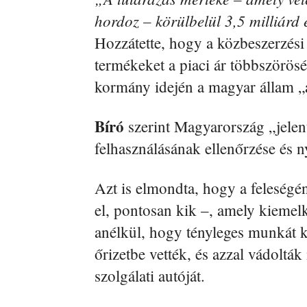
hordoz – körülbelül 3,5 milliárd 
Hozzátette, hogy a közbeszerzési 
termékeket a piaci ár többszörösé
kormány idején a magyar állam „a
Bíró
szerint Magyarország „jelen
felhasználásának ellenőrzése és 
Azt is elmondta, hogy a feleségén
el, pontosan kik –, amely kiemelk
anélkül, hogy tényleges munkát ke
őrizetbe vették, és azzal vádoltá
szolgálati autóját.