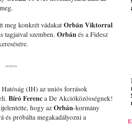
 meg.
Orbán
Viktorral
t meg konkrét vádakat
Orbán
s tagjaival szemben.
és a Fidesz
keresésére.
Hirdetés
s Hatóság (IH) az uniós források
Bíró Ferenc
eli.
a De Akcióközösségnek!
Orbán
ijelentette, hogy az
-kormány
rá és próbálta megakadályozni a
E