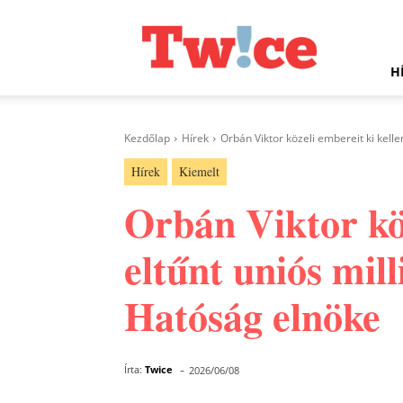
Twice.hu
H
Kezdőlap
Hírek
Orbán Viktor közeli embereit ki kelle
Hírek
Kiemelt
Orbán Viktor köz
eltűnt uniós mill
Hatóság elnöke
-
Írta:
Twice
2026/06/08