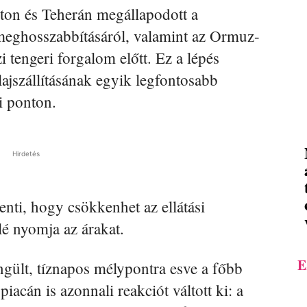
ton és Teherán megállapodott a
meghosszabbításáról, valamint az Ormuz-
i tengeri forgalom előtt. Ez a lépés
lajszállításának egyik legfontosabb
i ponton.
Hirdetés
enti, hogy csökkenhet az ellátási
lé nyomja az árakat.
E
ngült, tíznapos mélypontra esve a főbb
acán is azonnali reakciót váltott ki: a