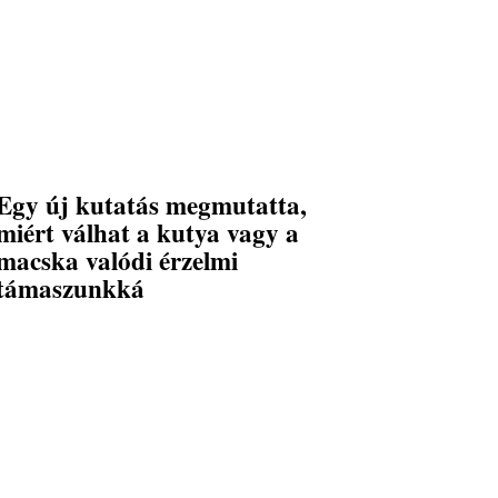
Egy új kutatás megmutatta,
miért válhat a kutya vagy a
macska valódi érzelmi
támaszunkká