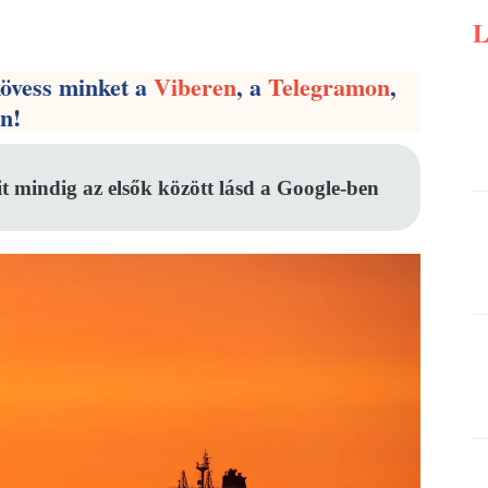
Pinterest
WhatsApp
Email
kövess minket a
Viberen
, a
Telegramon
,
en!
it mindig az elsők között lásd a Google-ben