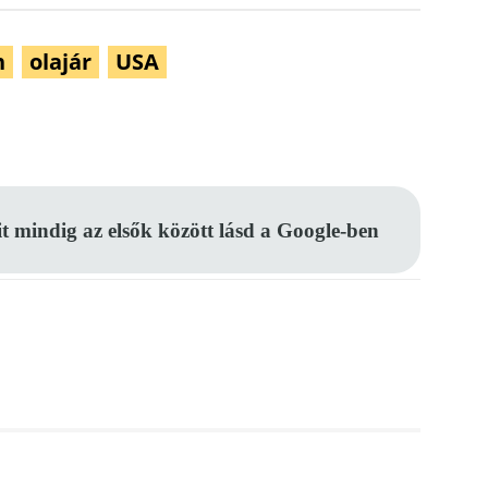
n
olajár
USA
Pinterest
WhatsApp
Email
it mindig az elsők között lásd a Google-ben