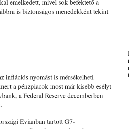
al emelkedett, mivel sok befektető a
ábbra is biztonságos menedékként tekint
az inflációs nyomást is mérsékelheti
, mert a pénzpiacok most már kisebb esélyt
gybank, a Federal Reserve decemberben
.
országi Evianban tartott G7-