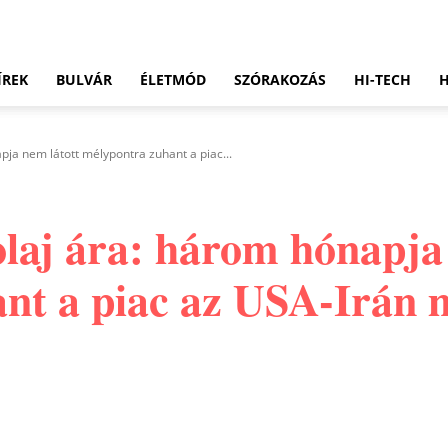
ÍREK
BULVÁR
ÉLETMÓD
SZÓRAKOZÁS
HI-TECH
pja nem látott mélypontra zuhant a piac...
olaj ára: három hónapja
nt a piac az USA-Irán 