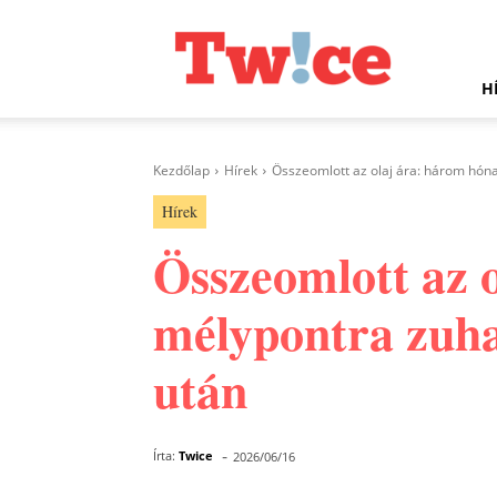
Twice.hu
H
Kezdőlap
Hírek
Összeomlott az olaj ára: három hóna
Hírek
Összeomlott az 
mélypontra zuha
után
-
Írta:
Twice
2026/06/16