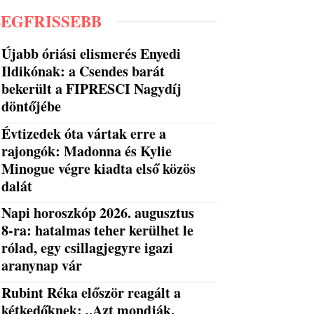
LEGFRISSEBB
Újabb óriási elismerés Enyedi
Ildikónak: a Csendes barát
bekerült a FIPRESCI Nagydíj
döntőjébe
Évtizedek óta vártak erre a
rajongók: Madonna és Kylie
Minogue végre kiadta első közös
dalát
Napi horoszkóp 2026. augusztus
8-ra: hatalmas teher kerülhet le
rólad, egy csillagjegyre igazi
aranynap vár
Rubint Réka először reagált a
kétkedőknek: „Azt mondják,