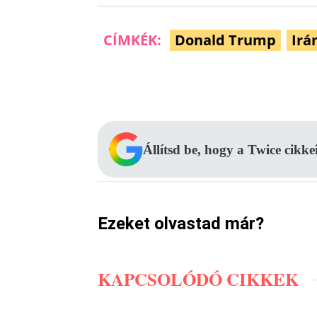
CÍMKÉK:
Donald Trump
Irá
Facebook
Megosztás
Állítsd be, hogy a Twice cikke
Ezeket olvastad már?
KAPCSOLÓDÓ CIKKEK