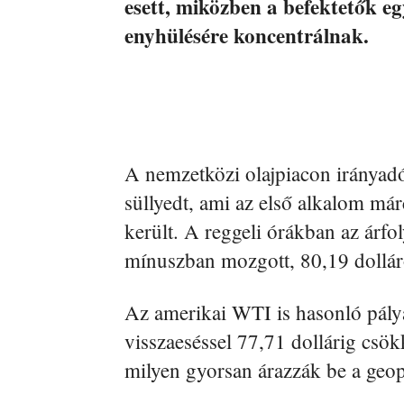
esett, miközben a befektetők eg
enyhülésére koncentrálnak.
A nemzetközi olajpiacon irányadó
süllyedt, ami az első alkalom már
került. A reggeli órákban az árf
mínuszban mozgott, 80,19 dollár
Az amerikai WTI is hasonló pályát
visszaeséssel 77,71 dollárig csök
milyen gyorsan árazzák be a geopo