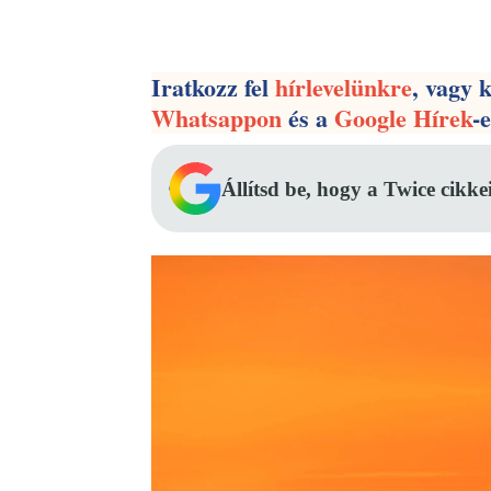
Facebook
Megosztás
Iratkozz fel
hírlevelünkre
, vagy 
Whatsappon
és a
Google Hírek
-
Állítsd be, hogy a Twice cikke