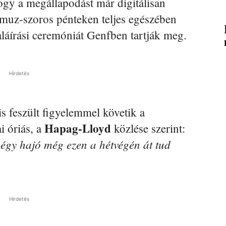
ogy a megállapodást már digitálisan
rmuz-szoros pénteken teljes egészében
aláírási ceremóniát Genfben tartják meg.
Hirdetés
is feszült figyelemmel követik a
Hapag-Lloyd
i óriás, a
közlése szerint:
gy hajó még ezen a hétvégén át tud
Hirdetés