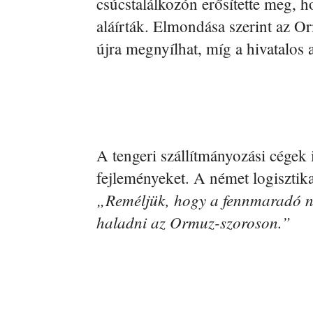
csúcstalálkozón erősítette meg, h
aláírták. Elmondása szerint az O
újra megnyílhat, míg a hivatalos 
A tengeri szállítmányozási cégek 
fejleményeket. A német logisztika
„Reméljük, hogy a fennmaradó né
haladni az Ormuz-szoroson.”