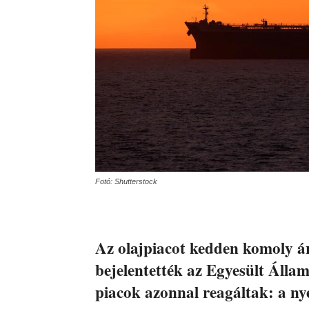
Fotó: Shutterstock
Az olajpiacot kedden komoly á
bejelentették az Egyesült Álla
piacok azonnal reagáltak: a n