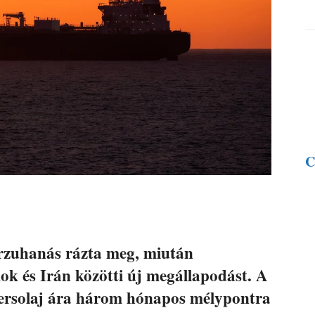
C
rzuhanás rázta meg, miután
mok és Irán közötti új megállapodást. A
yersolaj ára három hónapos mélypontra