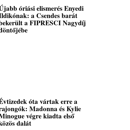
Újabb óriási elismerés Enyedi
Ildikónak: a Csendes barát
bekerült a FIPRESCI Nagydíj
döntőjébe
Évtizedek óta vártak erre a
rajongók: Madonna és Kylie
Minogue végre kiadta első
közös dalát