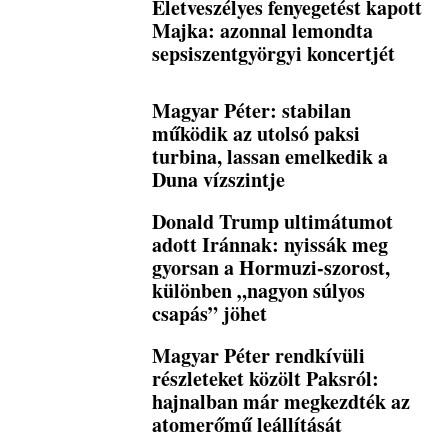
Életveszélyes fenyegetést kapott
Majka: azonnal lemondta
sepsiszentgyörgyi koncertjét
Magyar Péter: stabilan
működik az utolsó paksi
turbina, lassan emelkedik a
Duna vízszintje
Donald Trump ultimátumot
adott Iránnak: nyissák meg
gyorsan a Hormuzi-szorost,
különben „nagyon súlyos
csapás” jöhet
Magyar Péter rendkívüli
részleteket közölt Paksról:
hajnalban már megkezdték az
atomerőmű leállítását