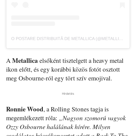
O POSTARE DISTRIBUITĂ DE METALLICA (@METALLICA)
Metallica
A
elsőként tisztelgett a heavy metal
ikon előtt, és egy korábbi közös fotót osztott
meg Osbourne-ról egy tört szív emojival.
Hirdetés
Ronnie Wood
, a Rolling Stones tagja is
megemlékezett róla:
„Nagyon szomorú vagyok
Ozzy Osbourne halálának hírére. Milyen
csodálatos búcsúkoncertet adott a Back To The