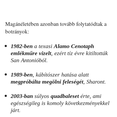
Magánéletében azonban tovább folytatódtak a
botrányok:
1982-ben
a texasi
Alamo Cenotaph
emlékműre vizelt
, ezért tíz évre kitiltották
San Antonióból.
1989-ben
, kábítószer hatása alatt
megpróbálta megölni feleségét
, Sharont.
2003-ban
súlyos
quadbaleset
érte, ami
egészségileg is komoly következményekkel
járt.