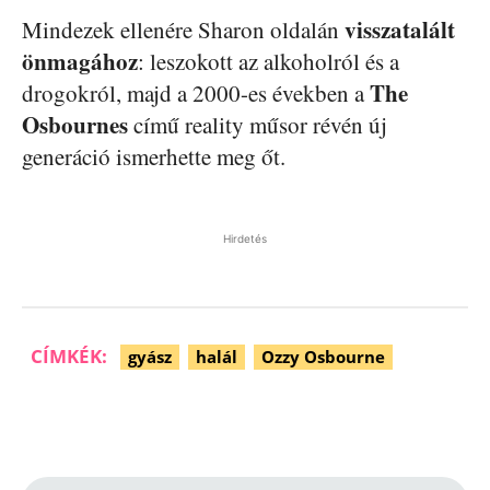
visszatalált
Mindezek ellenére Sharon oldalán
önmagához
: leszokott az alkoholról és a
The
drogokról, majd a 2000-es években a
Osbournes
című reality műsor révén új
generáció ismerhette meg őt.
Hirdetés
CÍMKÉK:
gyász
halál
Ozzy Osbourne
Facebook
Pinterest
WhatsApp