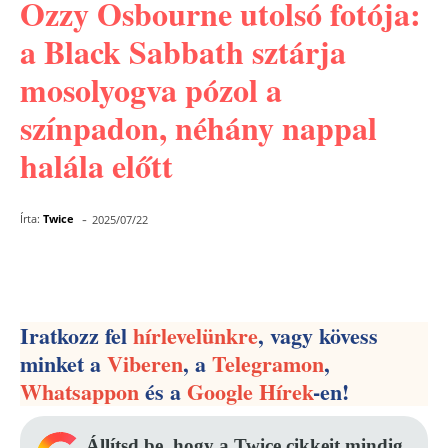
Ozzy Osbourne utolsó fotója:
a Black Sabbath sztárja
mosolyogva pózol a
színpadon, néhány nappal
halála előtt
-
Írta:
Twice
2025/07/22
Facebook
Pinterest
WhatsApp
Iratkozz fel
hírlevelünkre
, vagy kövess
minket a
Viberen
, a
Telegramon
,
Whatsappon
és a
Google Hírek
-en!
Állítsd be, hogy a Twice cikkeit mindig