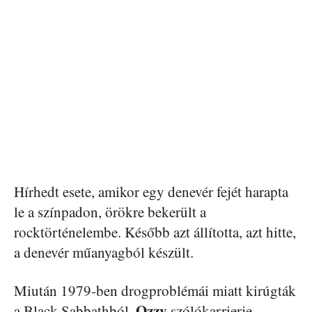
Hírhedt esete, amikor egy denevér fejét harapta
le a színpadon, örökre bekerült a
rocktörténelembe. Később azt állította, azt hitte,
a denevér műanyagból készült.
Miután 1979-ben drogproblémái miatt kirúgták
Ozzy
a Black Sabbathból,
szólókarrierje