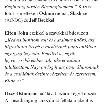
Beginning turnén Birminghamben.”
Közös
Osbourne
Slash
fotót is mellékelt
-nal,
-sel
Jeff Beckkel
(AC/DC) és
.
Elton John
ezekkel a szavakkal búcsúzott:
„Kedves barátom volt és hatalmas úttörő, aki
biztosította helyét a rockistenek panteonjában –
egy igazi legenda. Emellett az egyik
legviccesebb ember volt, akivel valaha
találkoztam. Nagyon fog hiányozni. Sharonnak
és a családnak őszinte részvétem és szeretetem.
Elton xx”
Ozzy Osbourne
halálával lezárult egy korszak.
A „headbanging” mozdulat feltalálójaként is