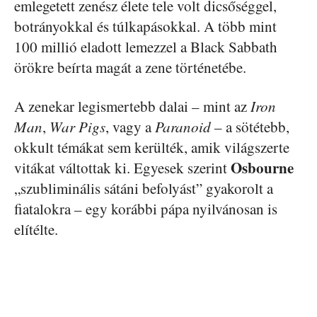
emlegetett zenész élete tele volt dicsőséggel,
botrányokkal és túlkapásokkal. A több mint
100 millió eladott lemezzel a Black Sabbath
örökre beírta magát a zene történetébe.
A zenekar legismertebb dalai – mint az
Iron
Man
,
War Pigs
, vagy a
Paranoid
– a sötétebb,
okkult témákat sem kerülték, amik világszerte
Osbourne
vitákat váltottak ki. Egyesek szerint
„szubliminális sátáni befolyást” gyakorolt a
fiatalokra – egy korábbi pápa nyilvánosan is
elítélte.