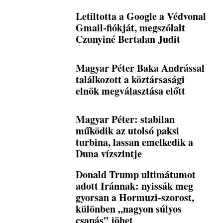
Letiltotta a Google a Védvonal
Gmail-fiókját, megszólalt
Czunyiné Bertalan Judit
Magyar Péter Baka Andrással
találkozott a köztársasági
elnök megválasztása előtt
Magyar Péter: stabilan
működik az utolsó paksi
turbina, lassan emelkedik a
Duna vízszintje
Donald Trump ultimátumot
adott Iránnak: nyissák meg
gyorsan a Hormuzi-szorost,
különben „nagyon súlyos
csapás” jöhet