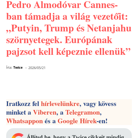
Pedro Almodóvar Cannes-
ban támadja a világ vezetőit:
„Putyin, Trump és Netanjahu
szörnyetegek. Európának
pajzsot kell képeznie ellenük”
-
Írta:
Twice
2026/05/21
Facebook
Pinterest
WhatsApp
Iratkozz fel
hírlevelünkre
, vagy kövess
minket a
Viberen
, a
Telegramon
,
Whatsappon
és a
Google Hírek
-en!
Állítsd be, hogy a Twice cikkeit mindig