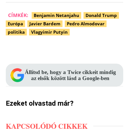
CÍMKÉK:
Benjamin Netanjahu
Donald Trump
Európa
Javier Bardem
Pedro Almodovar
politika
Vlagyimir Putyin
Facebook
Pinterest
WhatsApp
Állítsd be, hogy a Twice cikkeit mindig
az elsők között lásd a Google-ben
Ezeket olvastad már?
KAPCSOLÓDÓ CIKKEK