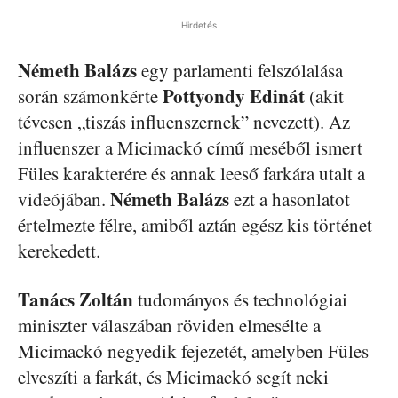
Hirdetés
Németh
Balázs
egy parlamenti felszólalása
Pottyondy
Edinát
során számonkérte
(akit
tévesen „tiszás influenszernek” nevezett). Az
influenszer a Micimackó című meséből ismert
Füles karakterére és annak leeső farkára utalt a
Németh
Balázs
videójában.
ezt a hasonlatot
értelmezte félre, amiből aztán egész kis történet
kerekedett.
Tanács
Zoltán
tudományos és technológiai
miniszter válaszában röviden elmesélte a
Micimackó negyedik fejezetét, amelyben Füles
elveszíti a farkát, és Micimackó segít neki