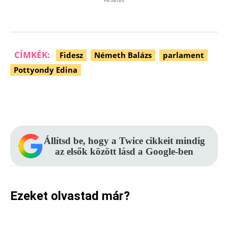
Hirdetés
CÍMKÉK:
Fidesz
Németh Balázs
parlament
Pottyondy Edina
Facebook
Pinterest
WhatsApp
Állítsd be, hogy a Twice cikkeit mindig
az elsők között lásd a Google-ben
Ezeket olvastad már?