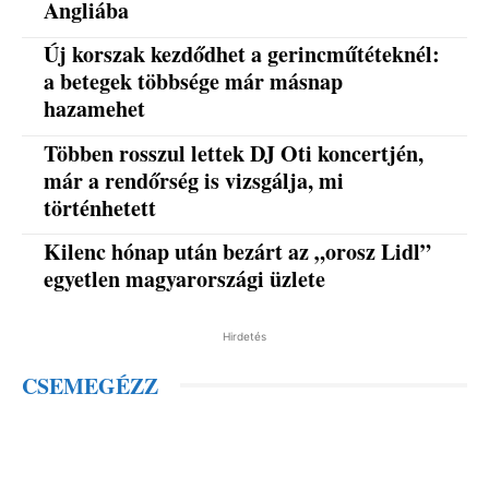
Angliába
Új korszak kezdődhet a gerincműtéteknél:
a betegek többsége már másnap
hazamehet
Többen rosszul lettek DJ Oti koncertjén,
már a rendőrség is vizsgálja, mi
történhetett
Kilenc hónap után bezárt az „orosz Lidl”
egyetlen magyarországi üzlete
Hirdetés
CSEMEGÉZZ