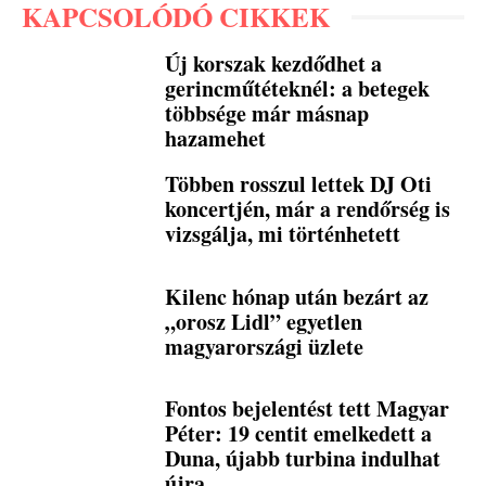
KAPCSOLÓDÓ CIKKEK
Új korszak kezdődhet a
gerincműtéteknél: a betegek
többsége már másnap
hazamehet
Többen rosszul lettek DJ Oti
koncertjén, már a rendőrség is
vizsgálja, mi történhetett
Kilenc hónap után bezárt az
„orosz Lidl” egyetlen
magyarországi üzlete
Fontos bejelentést tett Magyar
Péter: 19 centit emelkedett a
Duna, újabb turbina indulhat
újra