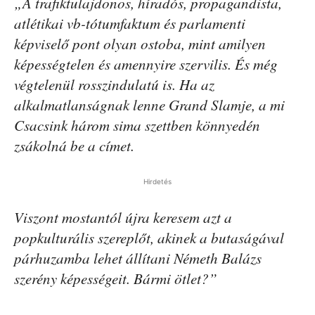
„A trafiktulajdonos, híradós, propagandista,
atlétikai vb-tótumfaktum és parlamenti
képviselő pont olyan ostoba, mint amilyen
képességtelen és amennyire szervilis. És még
végtelenül rosszindulatú is. Ha az
alkalmatlanságnak lenne Grand Slamje, a mi
Csacsink három sima szettben könnyedén
zsákolná be a címet.
Hirdetés
Viszont mostantól újra keresem azt a
popkulturális szereplőt, akinek a butaságával
párhuzamba lehet állítani Németh Balázs
szerény képességeit. Bármi ötlet?”