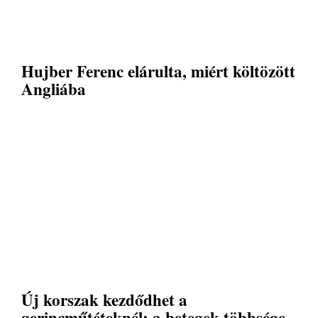
Hujber Ferenc elárulta, miért költözött
Angliába
Új korszak kezdődhet a
gerincműtéteknél: a betegek többsége