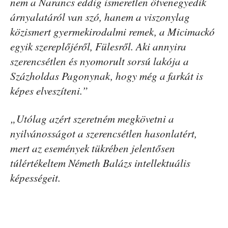
nem a Narancs eddig ismeretlen ötvenegyedik
árnyalatáról van szó, hanem a viszonylag
közismert gyermekirodalmi remek, a Micimackó
egyik szereplőjéről, Fülesről. Aki annyira
szerencsétlen és nyomorult sorsú lakója a
Százholdas Pagonynak, hogy még a farkát is
képes elveszíteni.”
„Utólag azért szeretném megkövetni a
nyilvánosságot a szerencsétlen hasonlatért,
mert az események tükrében jelentősen
túlértékeltem Németh Balázs intellektuális
képességeit.