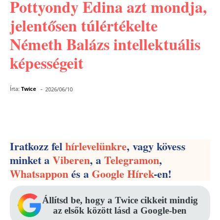
Pottyondy Edina azt mondja,
jelentősen túlértékelte
Németh Balázs intellektuális
képességeit
-
Írta:
Twice
2026/06/10
Facebook
Pinterest
WhatsApp
Iratkozz fel
hírlevelünkre
, vagy kövess
minket a
Viberen
, a
Telegramon
,
Whatsappon
és a
Google Hírek
-en!
Állítsd be, hogy a Twice cikkeit mindig
az elsők között lásd a Google-ben