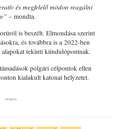
ratív és megfelelő módon reagálni
re”
– mondta.
orúról is beszélt. Elmondása szerint
lásokra, és továbbra is a 2022-ben
 alapokat tekinti kiindulópontnak.
n támadások polgári célpontok ellen
onton kialakult katonai helyzetet.
Hirdetés