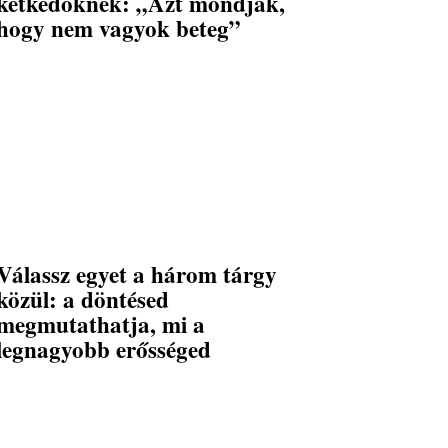
kétkedőknek: „Azt mondják,
hogy nem vagyok beteg”
Válassz egyet a három tárgy
közül: a döntésed
megmutathatja, mi a
legnagyobb erősséged