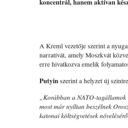
koncentrál, hanem aktívan kész
A Kreml vezetője szerint a nyugat
narratívát, amely Moszkvát közvet
erre hivatkozva emelik folyamato
Putyin
szerint a helyzet új szintre
„Korábban a NATO-tagállamok U
most már nyíltan beszélnek Orosz
katonai költségvetések növelésérő