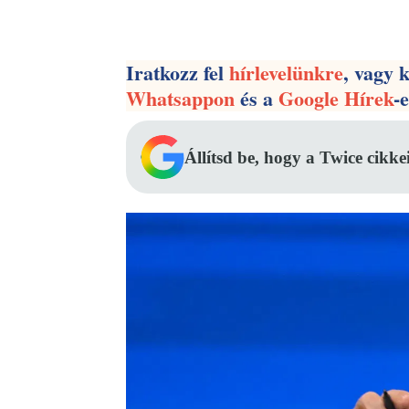
Facebook
Megosztás
Iratkozz fel
hírlevelünkre
, vagy 
Whatsappon
és a
Google Hírek
-
Állítsd be, hogy a Twice cikke