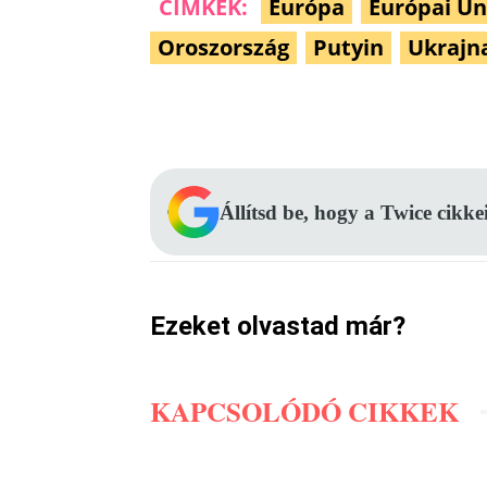
CÍMKÉK:
Európa
Európai Un
Oroszország
Putyin
Ukrajn
Facebook
Megosztás
Állítsd be, hogy a Twice cikke
Ezeket olvastad már?
KAPCSOLÓDÓ CIKKEK