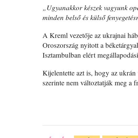
„Ugyanakkor készek vagyunk ope
minden belső és külső fenyegetés
A Kreml vezetője az ukrajnai háb
Oroszország nyitott a béketárgya
Isztambulban elért megállapodási
Kijelentette azt is, hogy az ukrá
szerinte nem változtatják meg a fr