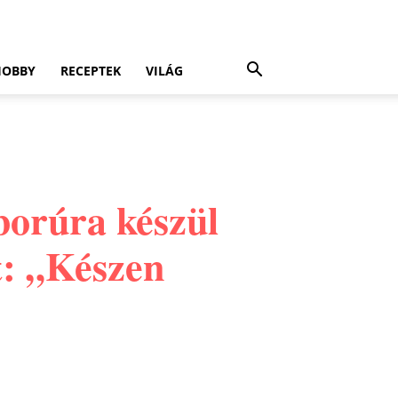
HOBBY
RECEPTEK
VILÁG
borúra készül
t: „Készen