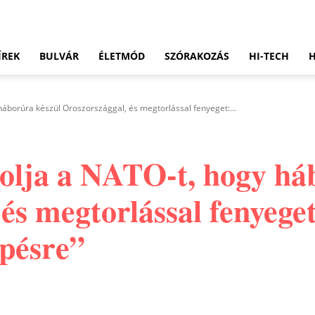
ÍREK
BULVÁR
ÉLETMÓD
SZÓRAKOZÁS
HI-TECH
háborúra készül Oroszországgal, és megtorlással fenyeget:...
dolja a NATO-t, hogy há
és megtorlással fenyege
épésre”