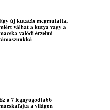
Egy új kutatás megmutatta,
miért válhat a kutya vagy a
macska valódi érzelmi
támaszunkká
Ez a 7 legnyugodtabb
macskafajta a világon