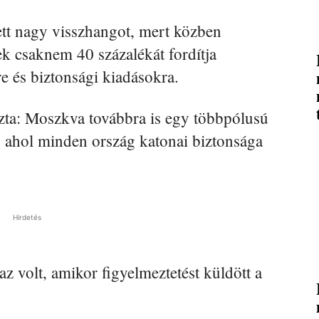
tett nagy visszhangot, mert közben
ek csaknem 40 százalékát fordítja
re és biztonsági kiadásokra.
zta: Moszkva továbbra is egy többpólusú
t, ahol minden ország katonai biztonsága
Hirdetés
z volt, amikor figyelmeztetést küldött a