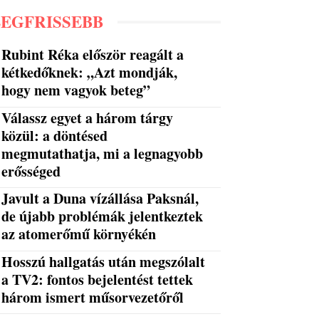
LEGFRISSEBB
Rubint Réka először reagált a
kétkedőknek: „Azt mondják,
hogy nem vagyok beteg”
Válassz egyet a három tárgy
közül: a döntésed
megmutathatja, mi a legnagyobb
erősséged
Javult a Duna vízállása Paksnál,
de újabb problémák jelentkeztek
az atomerőmű környékén
Hosszú hallgatás után megszólalt
a TV2: fontos bejelentést tettek
három ismert műsorvezetőről