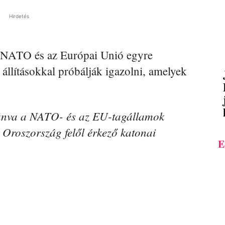
Hirdetés
a NATO és az Európai Unió egyre
n állításokkal próbálják igazolni, amelyek
ívánva a NATO- és az EU-tagállamok
 Oroszország felől érkező katonai
E