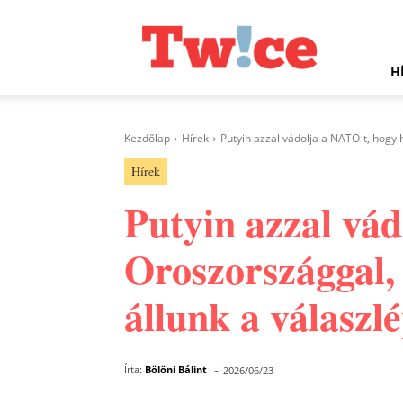
Twice.hu
H
Kezdőlap
Hírek
Putyin azzal vádolja a NATO-t, hogy 
Hírek
Putyin azzal vá
Oroszországgal, 
állunk a válaszl
-
Írta:
Bölöni Bálint
2026/06/23