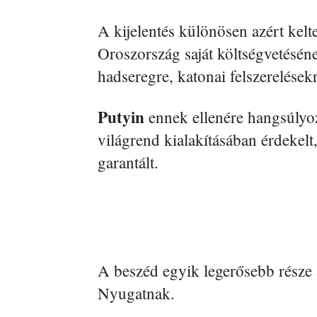
A kijelentés különösen azért kel
Oroszország saját költségvetésén
hadseregre, katonai felszerelések
Putyin
ennek ellenére hangsúlyo
világrend kialakításában érdekel
garantált.
A beszéd egyik legerősebb része a
Nyugatnak.