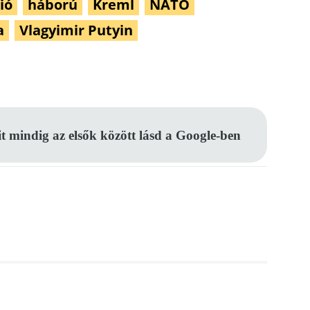
ió
háború
Kreml
NATO
a
Vlagyimir Putyin
Pinterest
WhatsApp
Email
it mindig az elsők között lásd a Google-ben