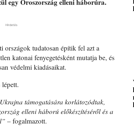
ül egy Oroszország elleni háborúra.
Hirdetés
i országok tudatosan építik fel azt a
len katonai fenyegetésként mutatja be, és
san védelmi kiadásaikat.
 lépett.
krajna támogatására korlátozódtak,
ország elleni háború előkészítéséről és a
l”
– fogalmazott.