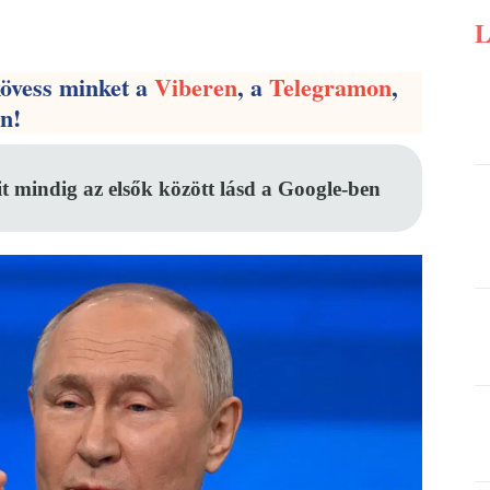
Pinterest
WhatsApp
Email
kövess minket a
Viberen
, a
Telegramon
,
en!
it mindig az elsők között lásd a Google-ben