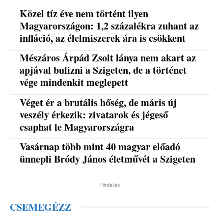
Közel tíz éve nem történt ilyen
Magyarországon: 1,2 százalékra zuhant az
infláció, az élelmiszerek ára is csökkent
Mészáros Árpád Zsolt lánya nem akart az
apjával bulizni a Szigeten, de a történet
vége mindenkit meglepett
Véget ér a brutális hőség, de máris új
veszély érkezik: zivatarok és jégeső
csaphat le Magyarországra
Vasárnap több mint 40 magyar előadó
ünnepli Bródy János életművét a Szigeten
Hirdetés
CSEMEGÉZZ