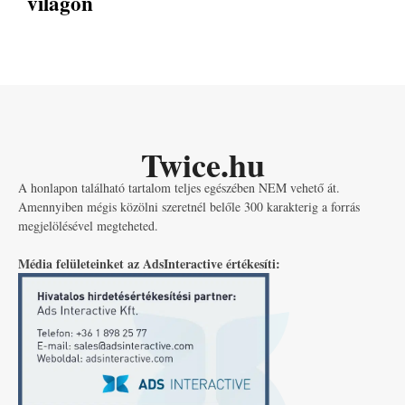
világon
Twice.hu
A honlapon található tartalom teljes egészében NEM vehető át.
Amennyiben mégis közölni szeretnél belőle 300 karakterig a forrás
megjelölésével megteheted.
Média felületeinket az AdsInteractive értékesíti: