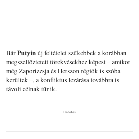
Putyin
Bár
új feltételei szűkebbek a korábban
megszellőztetett törekvésekhez képest – amikor
még Zaporizzsja és Herszon régiók is szóba
kerültek –, a konfliktus lezárása továbbra is
távoli célnak tűnik.
Hirdetés