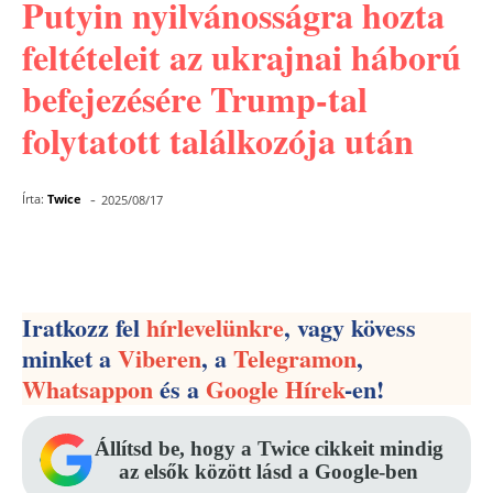
Putyin nyilvánosságra hozta
feltételeit az ukrajnai háború
befejezésére Trump-tal
folytatott találkozója után
-
Írta:
Twice
2025/08/17
Facebook
Pinterest
WhatsApp
Iratkozz fel
hírlevelünkre
, vagy kövess
minket a
Viberen
, a
Telegramon
,
Whatsappon
és a
Google Hírek
-en!
Állítsd be, hogy a Twice cikkeit mindig
az elsők között lásd a Google-ben