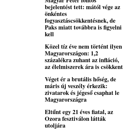
Magyar Péter fontos
bejelentést tett: mától vége az
önkéntes
fogyasztáscsökkentésnek, de
Paks miatt továbbra is figyelni
kell
Közel tíz éve nem történt ilyen
Magyarországon: 1,2
százalékra zuhant az infláció,
az élelmiszerek ára is csökkent
Véget ér a brutális hőség, de
máris új veszély érkezik:
zivatarok és jégeső csaphat le
Magyarországra
Eltűnt egy 21 éves fiatal, az
Ozora fesztiválon látták
utoljára