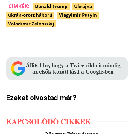
CÍMKÉK:
Donald Trump
Ukrajna
ukrán-orosz háború
Vlagyimir Putyin
Volodimir Zelenszkij
Facebook
Pinterest
WhatsApp
Állítsd be, hogy a Twice cikkeit mindig
az elsők között lásd a Google-ben
Ezeket olvastad már?
KAPCSOLÓDÓ CIKKEK