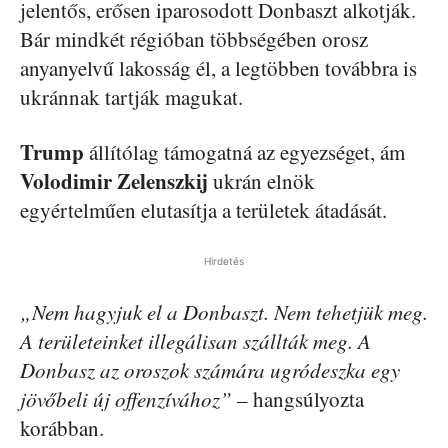
jelentős, erősen iparosodott Donbaszt alkotják.
Bár mindkét régióban többségében orosz
anyanyelvű lakosság él, a legtöbben továbbra is
ukránnak tartják magukat.
Trump
állítólag támogatná az egyezséget, ám
Volodimir Zelenszkij
ukrán elnök
egyértelműen elutasítja a területek átadását.
Hirdetés
„Nem hagyjuk el a Donbaszt. Nem tehetjük meg.
A területeinket illegálisan szállták meg. A
Donbasz az oroszok számára ugródeszka egy
jövőbeli új offenzívához”
– hangsúlyozta
korábban.