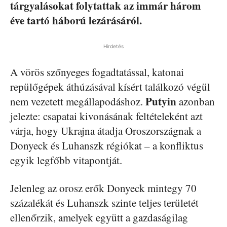
tárgyalásokat folytattak az immár három
éve tartó háború lezárásáról.
Hirdetés
A vörös szőnyeges fogadtatással, katonai
repülőgépek áthúzásával kísért találkozó végül
Putyin
nem vezetett megállapodáshoz.
azonban
jelezte: csapatai kivonásának feltételeként azt
várja, hogy Ukrajna átadja Oroszországnak a
Donyeck és Luhanszk régiókat – a konfliktus
egyik legfőbb vitapontját.
Jelenleg az orosz erők Donyeck mintegy 70
százalékát és Luhanszk szinte teljes területét
ellenőrzik, amelyek együtt a gazdaságilag