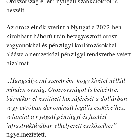
Oroszország elleni nyugati szankciókról is
beszélt.
Az orosz elnök szerint a Nyugat a 2022-ben
kirobbant háború után befagyasztott orosz
vagyonokkal és pénzügyi korlátozásokkal
aláásta a nemzetközi pénzügyi rendszerbe vetett
bizalmat.
„Hangsúlyozni szeretném, hogy kivétel nélkül
minden ország, Oroszországot is beleértve,
bármikor elveszítheti hozzáférését a dollárban
vagy euróban denominált legális eszközeihez,
valamint a nyugati pénzügyi és fizetési
infrastruktúrában elhelyezett eszközeihez”
–
figyelmeztetett.