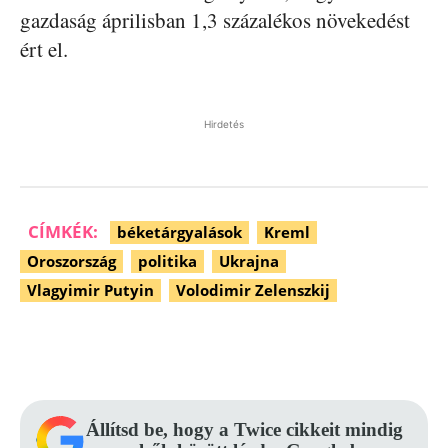
gazdaság áprilisban 1,3 százalékos növekedést
ért el.
Hirdetés
CÍMKÉK:
béketárgyalások
Kreml
Oroszország
politika
Ukrajna
Vlagyimir Putyin
Volodimir Zelenszkij
Facebook
Pinterest
WhatsApp
Állítsd be, hogy a Twice cikkeit mindig