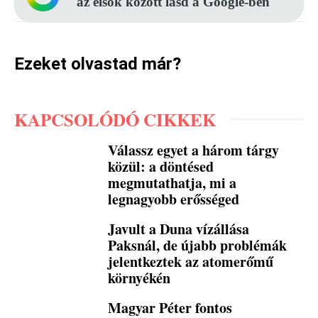
az elsők között lásd a Google-ben
Ezeket olvastad már?
KAPCSOLÓDÓ CIKKEK
Válassz egyet a három tárgy
közül: a döntésed
megmutathatja, mi a
legnagyobb erősséged
Javult a Duna vízállása
Paksnál, de újabb problémák
jelentkeztek az atomerőmű
környékén
Magyar Péter fontos