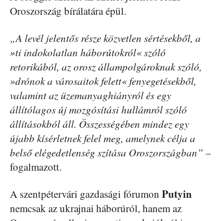
Oroszország bírálatára épül.
„A levél jelentős része közvetlen sértésekből, a
»ti indokolatlan háborútokról« szóló
retorikából, az orosz állampolgároknak szóló,
»drónok a városaitok felett« fenyegetésekből,
valamint az üzemanyaghiányról és egy
állítólagos új mozgósítási hullámról szóló
állításokból áll. Összességében mindez egy
újabb kísérletnek felel meg, amelynek célja a
belső elégedetlenség szítása Oroszországban”
–
fogalmazott.
Putyin
A szentpétervári gazdasági fórumon
nemcsak az ukrajnai háborúról, hanem az