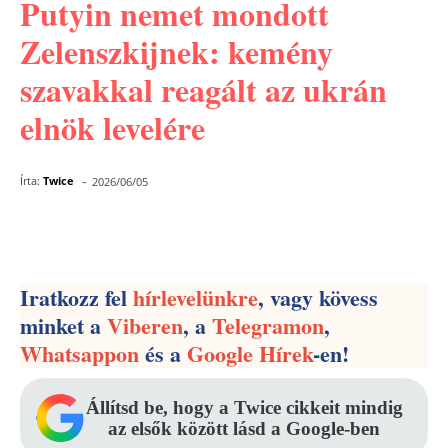
Putyin nemet mondott
Zelenszkijnek: kemény
szavakkal reagált az ukrán
elnök levelére
-
Írta:
Twice
2026/06/05
Facebook
Pinterest
WhatsApp
Iratkozz fel
hírlevelünkre
, vagy kövess
minket a
Viberen
, a
Telegramon
,
Whatsappon
és a
Google Hírek
-en!
Állítsd be, hogy a Twice cikkeit mindig
az elsők között lásd a Google-ben