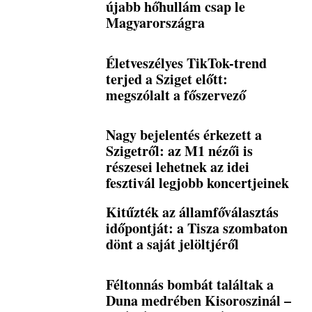
újabb hőhullám csap le
Magyarországra
Életveszélyes TikTok-trend
terjed a Sziget előtt:
megszólalt a főszervező
Nagy bejelentés érkezett a
Szigetről: az M1 nézői is
részesei lehetnek az idei
fesztivál legjobb koncertjeinek
Kitűzték az államfőválasztás
időpontját: a Tisza szombaton
dönt a saját jelöltjéről
Féltonnás bombát találtak a
Duna medrében Kisoroszinál –