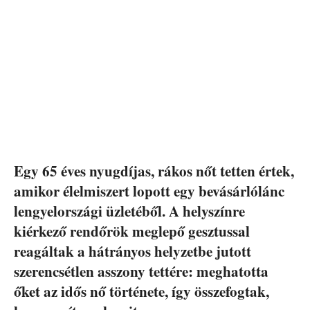
Egy 65 éves nyugdíjas, rákos nőt tetten értek,
amikor élelmiszert lopott egy bevásárlólánc
lengyelországi üzletéből. A helyszínre
kiérkező rendőrök meglepő gesztussal
reagáltak a hátrányos helyzetbe jutott
szerencsétlen asszony tettére: meghatotta
őket az idős nő története, így összefogtak,