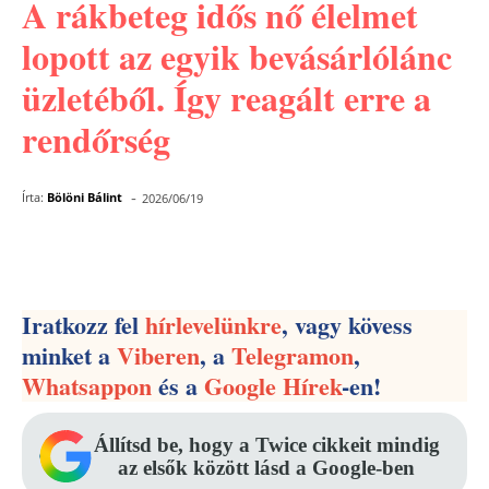
A rákbeteg idős nő élelmet
lopott az egyik bevásárlólánc
üzletéből. Így reagált erre a
rendőrség
-
Írta:
Bölöni Bálint
2026/06/19
Facebook
Pinterest
WhatsApp
Iratkozz fel
hírlevelünkre
, vagy kövess
minket a
Viberen
, a
Telegramon
,
Whatsappon
és a
Google Hírek
-en!
Állítsd be, hogy a Twice cikkeit mindig
az elsők között lásd a Google-ben