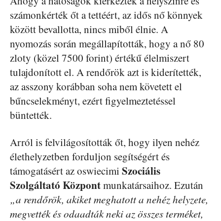
Ahogy a hatóságok kiérkeztek a helyszínre és
számonkérték őt a tettéért, az idős nő könnyek
között bevallotta, nincs miből élnie. A
nyomozás során megállapították, hogy a nő 80
zloty (közel 7500 forint) értékű élelmiszert
tulajdonított el. A rendőrök azt is kiderítették,
az asszony korábban soha nem követett el
bűncselekményt, ezért figyelmeztetéssel
büntették.
Arról is felvilágosították őt, hogy ilyen nehéz
élethelyzetben forduljon segítségért és
Szociális
támogatásért az oswiecimi
Szolgáltató Központ
munkatársaihoz. Ezután
„a rendőrök, akiket meghatott a nehéz helyzete,
megvették és odaadták neki az összes terméket,