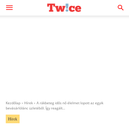
Kezdőlap
Hírek
A rákbeteg idős nő élelmet lopott az egyik
bevásárlólánc üzletéből. Így reagált...
Hírek