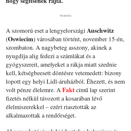
hogy segítsenek rajta.
Hirdetés
Auschwitz
A szomorú eset a lengyelországi
Oswiecim
(
) városában történt, november 15-én,
szombaton. A nagybeteg asszony, akinek a
nyugdíja alig fedezi a számlákat és a
gyógyszereit, amelyeket a rákja miatt szednie
kell, kétségbeesett döntésre vetemedett: bizony
lopott egy helyi Lidl-áruházból. Éhezett, és nem
Fakt
volt pénze élelemre. A
című lap szerint
fizetés nélkül távozott a kosarában lévő
élelmiszerekkel – ezért riasztották az
alkalmazottak a rendőrséget.