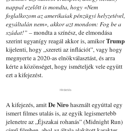
nappal ezelőtt is mondta, hogy «Nem
foglalkozom az amerikaiak pénzügyi helyzetével,
egyáltalán nem», akkor azt mondom: Fog be a
szádat!”
– mondta a színész, de elmondása
Trump
szerint ugyanígy reagál akkor is, amikor
kijelenti, hogy „szereti az inflációt”, vagy hogy
megnyerte a 2020-as elnökválasztást, és arra
kérte a közönséget, hogy ismételjék vele együtt
ezt a kifejezést.
Hirdetés
De Niro
A kifejezés, amit
használt egyúttal egy
ismert filmes utalás is, az egyik legismertebb
jelenetre az „Éjszakai rohanás” (Midnight Run)
című filmben, ahol az általa alakított karakter