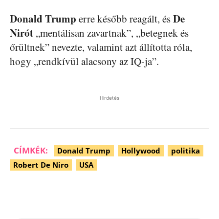
Donald
Trump
De
erre később reagált, és
Nirót
„mentálisan zavartnak”, „betegnek és
őrültnek” nevezte, valamint azt állította róla,
hogy „rendkívül alacsony az IQ-ja”.
Hirdetés
CÍMKÉK:
Donald Trump
Hollywood
politika
Robert De Niro
USA
Facebook
Pinterest
WhatsApp