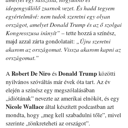
idegengyűlölő zsarnok vezet. És hadd tegyem
egyértelművé: nem tudok szeretni egy olyan
országot, amelyet Donald Trump és az ő szolgai
Kongresszusa irányít”
– tette hozzá a színész,
majd azzal zárta gondolatait:
„Újra szeretni
akarom az országomat. Vissza akarom kapni az
országomat.”
Robert De Niro
Donald
Trump
A
és
közötti
nyilvános szóváltás már évek óta tart. Az év
elején a színész egy megszólalásában
„idiótának” nevezte az amerikai elnököt, és egy
Nicole
Wallace
által készített podcastban azt
mondta, hogy „meg kell szabadulni tőle”, mivel
szerinte „tönkreteheti az országot”.