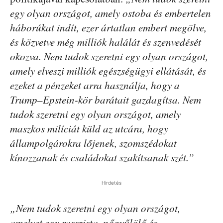
egy olyan országot, amely ostoba és embertelen
háborúkat indít, ezer ártatlan embert megölve,
és közvetve még milliók halálát és szenvedését
okozva. Nem tudok szeretni egy olyan országot,
amely elveszi milliók egészségügyi ellátását, és
ezeket a pénzeket arra használja, hogy a
Trump–Epstein-kör barátait gazdagítsa. Nem
tudok szeretni egy olyan országot, amely
maszkos milíciát küld az utcára, hogy
állampolgárokra lőjenek, szomszédokat
kínozzanak és családokat szakítsanak szét.”
Hirdetés
„Nem tudok szeretni egy olyan országot,
amelyet egy rasszista, nőgyűlölő és