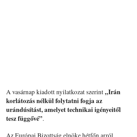
„Irán
A vasárnap kiadott nyilatkozat szerint
korlátozás nélkül folytatni fogja az
urándúsítást, amelyet technikai igényeitől
tesz függővé”
.
Az Európai Bizottság elnöke hétfőn arról