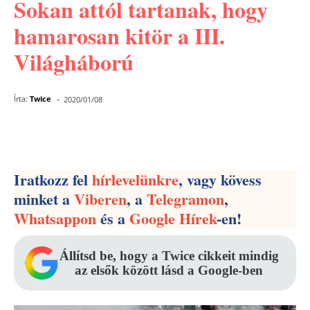
Sokan attól tartanak, hogy
hamarosan kitör a III.
Világháború
-
Írta:
Twice
2020/01/08
Facebook
Pinterest
WhatsApp
Iratkozz fel
hírlevelünkre
, vagy kövess
minket a
Viberen
, a
Telegramon
,
Whatsappon
és a
Google Hírek
-en!
Állítsd be, hogy a Twice cikkeit mindig
az elsők között lásd a Google-ben