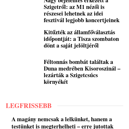
Nagy bejelentés érkezett a
Szigetről: az M1 nézői is
részesei lehetnek az idei
fesztivál legjobb koncertjeinek
Kitűzték az államfőválasztás
időpontját: a Tisza szombaton
dönt a saját jelöltjéről
Féltonnás bombát találtak a
Duna medrében Kisoroszinál –
lezárták a Szigetcsúcs
környékét
LEGFRISSEBB
A magány nemcsak a lelkünket, hanem a
testünket is megterhelheti – erre jutottak