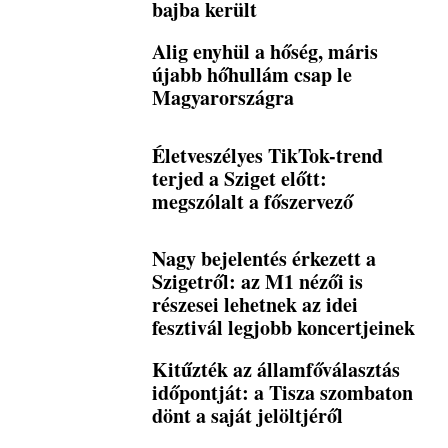
bajba került
Alig enyhül a hőség, máris
újabb hőhullám csap le
Magyarországra
Életveszélyes TikTok-trend
terjed a Sziget előtt:
megszólalt a főszervező
Nagy bejelentés érkezett a
Szigetről: az M1 nézői is
részesei lehetnek az idei
fesztivál legjobb koncertjeinek
Kitűzték az államfőválasztás
időpontját: a Tisza szombaton
dönt a saját jelöltjéről