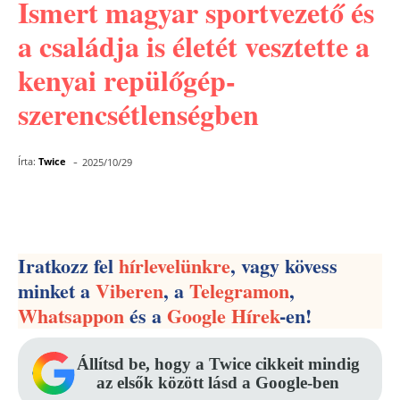
Ismert magyar sportvezető és
a családja is életét vesztette a
kenyai repülőgép-
szerencsétlenségben
-
Írta:
Twice
2025/10/29
Facebook
Pinterest
WhatsApp
Iratkozz fel
hírlevelünkre
, vagy kövess
minket a
Viberen
, a
Telegramon
,
Whatsappon
és a
Google Hírek
-en!
Állítsd be, hogy a Twice cikkeit mindig
az elsők között lásd a Google-ben