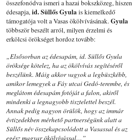
összefonódva ismeri a hazai bokszközeg, hiszen
id. Süllős Gyula
édesapja,
is kiemelkedő
Gyula
támogatója volt a Vasas ökölvívásának.
többször beszélt arról, milyen érzelmi és
erkölcsi örökséget hordoz tovább:
„Elsősorban az édesapám, id. Süllős Gyula
öröksége kötelez, ha az ökölvívás segítéséről
beszélünk. Máig akkor vagyok a legbüszkébb,
amikor lemegyek a Fáy utcai Gedó-terembe, és
meglátom édesapám fotóját a falon, akiről
mindenki a legnagyobb tisztelettel beszél.
Annak pedig nagyon örülök, hogy az immár
évtizedekben mérhető partnerségünk alatt a
Süllős név összekapcsolódott a Vasassal és az
egész magyar ökölvívással…”