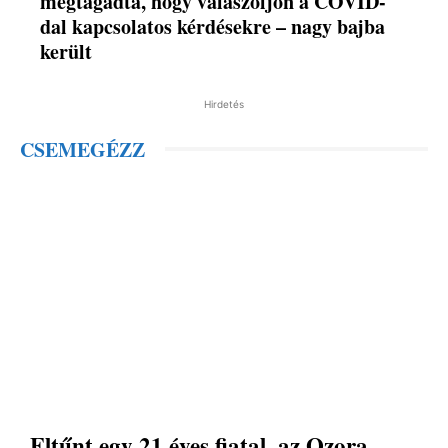
megtagadta, hogy válaszoljon a COVID-
dal kapcsolatos kérdésekre – nagy bajba
került
Hirdetés
CSEMEGÉZZ
Eltűnt egy 21 éves fiatal, az Ozora