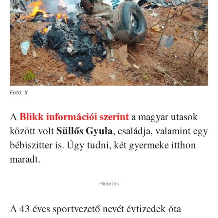
Fotó: X
Blikk információi szerint
A
a magyar utasok
Süllős Gyula
között volt
, családja, valamint egy
bébiszitter is. Úgy tudni, két gyermeke itthon
maradt.
Hirdetés
A 43 éves sportvezető nevét évtizedek óta