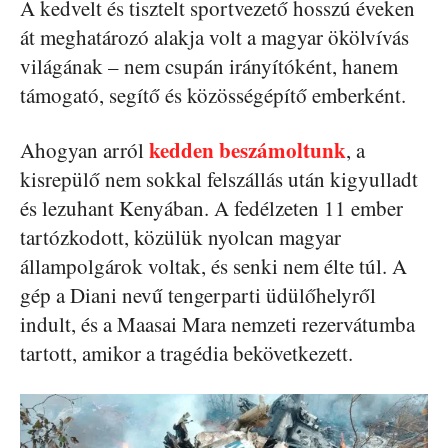
A kedvelt és tisztelt sportvezető hosszú éveken
át meghatározó alakja volt a magyar ökölvívás
világának – nem csupán irányítóként, hanem
támogató, segítő és közösségépítő emberként.
kedden beszámoltunk
Ahogyan arról
, a
kisrepülő nem sokkal felszállás után kigyulladt
és lezuhant Kenyában. A fedélzeten 11 ember
tartózkodott, közülük nyolcan magyar
állampolgárok voltak, és senki nem élte túl. A
gép a Diani nevű tengerparti üdülőhelyről
indult, és a Maasai Mara nemzeti rezervátumba
tartott, amikor a tragédia bekövetkezett.