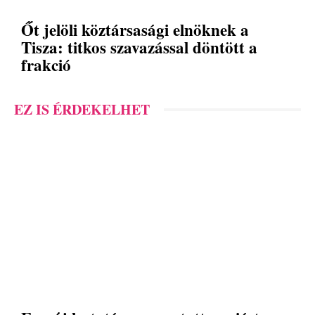
Őt jelöli köztársasági elnöknek a
Tisza: titkos szavazással döntött a
frakció
EZ IS ÉRDEKELHET