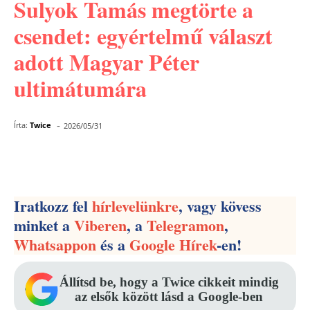
Sulyok Tamás megtörte a
csendet: egyértelmű választ
adott Magyar Péter
ultimátumára
-
Írta:
Twice
2026/05/31
Facebook
Pinterest
WhatsApp
Iratkozz fel
hírlevelünkre
, vagy kövess
minket a
Viberen
, a
Telegramon
,
Whatsappon
és a
Google Hírek
-en!
Állítsd be, hogy a Twice cikkeit mindig
az elsők között lásd a Google-ben