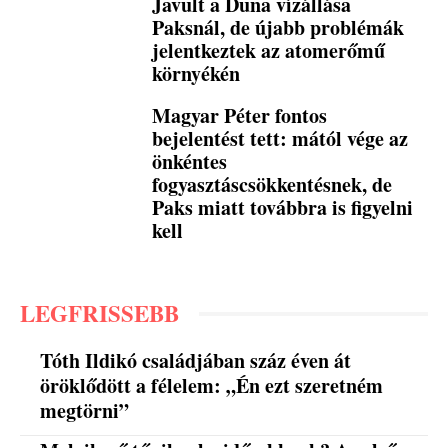
Javult a Duna vízállása
Paksnál, de újabb problémák
jelentkeztek az atomerőmű
környékén
Magyar Péter fontos
bejelentést tett: mától vége az
önkéntes
fogyasztáscsökkentésnek, de
Paks miatt továbbra is figyelni
kell
LEGFRISSEBB
Tóth Ildikó családjában száz éven át
öröklődött a félelem: „Én ezt szeretném
megtörni”