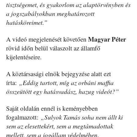
tisztségemet, és gyakorlom az alaptörvényben és
a jogszabályokban meghatározott
hatásköreimet.”
Magyar Péter
A videó megjelenését követően
rövid időn belül válaszolt az államfő
kijelentéseire.
A köztársasági elnök bejegyzése alatt ezt
írta:
„Eddig tartott, míg az orbáni maffia
összeütött egy hatásvadász, hazug videót?”
Saját oldalán ennél is keményebben
fogalmazott:
„Sulyok Tamás soha nem állt ki
sem az elesettekért, sem a megtámadottak
mellett, sem a jogállam védelmében.