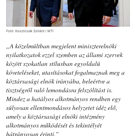
Fotó: Koszticsák Szilárd / MTI
„A közelmúltban megjelent miniszterelnöki
nyilatkozatok ezzel szemben az állami szervek
között szokatlan stílusban egyoldalú
követeléseket, utasításokat fogalmaznak meg a
köztársasági elnök irányába, beleértve a
tisztségről való lemondásra felszólítást is.
Mindez a hatályos alkotmányos rendben egy
súlyosan ellentmondásos helyzetet idéz elő,
amely a köztársasági elnöki intézmény
alkotmányos működését és tekintélyét
hátrányosan érinti.”