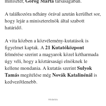
Görög Márta
miniszter,
társaságában.
A találkozóra néhány órával azután kerülhet sor,
hogy lejár a miniszterelnök által szabott
határidő.
A vita közben a közvélemény-kutatások is
21 Kutatóközpont
figyelmet kaptak. A
felmérése szerint a magyarok közel kétharmada
úgy véli, hogy a köztársasági elnöknek le
Sulyok
kellene mondania. A kutatás szerint
Tamás
Novák Katalinénál
megítélése még
is
kedvezőtlenebb.
Hirdetés