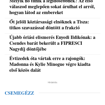
Melyik nő tűnik a legidősebbnek? Az első
válaszod meglepően sokat árulhat el arról,
hogyan látod az embereket
Őt jelöli köztársasági elnöknek a Tisza:
titkos szavazással döntött a frakció
Újabb óriási elismerés Enyedi Ildikónak: a
Csendes barát bekerült a FIPRESCI
Nagydíj döntőjébe
Évtizedek óta vártak erre a rajongók:
Madonna és Kylie Minogue végre kiadta
első közös dalát
Hirdetés
CSEMEGÉZZ