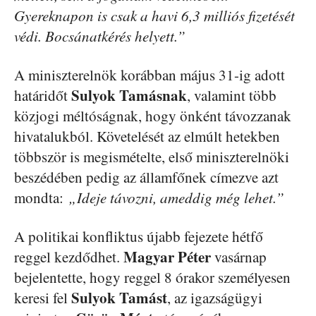
Gyereknapon is csak a havi 6,3 milliós fizetését
védi. Bocsánatkérés helyett.”
A miniszterelnök korábban május 31-ig adott
Sulyok Tamásnak
határidőt
, valamint több
közjogi méltóságnak, hogy önként távozzanak
hivatalukból. Követelését az elmúlt hetekben
többször is megismételte, első miniszterelnöki
beszédében pedig az államfőnek címezve azt
mondta:
„Ideje távozni, ameddig még lehet.”
A politikai konfliktus újabb fejezete hétfő
Magyar Péter
reggel kezdődhet.
vasárnap
bejelentette, hogy reggel 8 órakor személyesen
Sulyok Tamást
keresi fel
, az igazságügyi