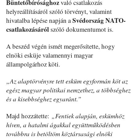
Büntetőbírósághoz
való csatlakozás
helyreállításáról szóló törvényt, valamint
Svédország NATO-
hivatalba lépése napján a
csatlakozásáról
szóló dokumentumot is.
A beszéd végén ismét megerősítette, hogy
elnöki esküje valamennyi magyar
állampolgárhoz köti.
„Az alaptörvényre tett esküm egyformán köt az
egész magyar politikai nemzethez, a többséghez
és a kisebbséghez egyaránt.”
Majd hozzátette:
„Fentiek alapján, eskümhöz
híven, a hatalmi ágakkal együttműködésben
továbbra is betöltöm köztársasági elnöki