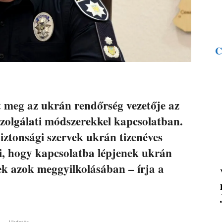
C
t meg az ukrán rendőrség vezetője az
zolgálati módszerekkel kapcsolatban.
biztonsági szervek ukrán tizenéves
i, hogy kapcsolatba lépjenek ukrán
ek azok meggyilkolásában – írja a
Hirdetés