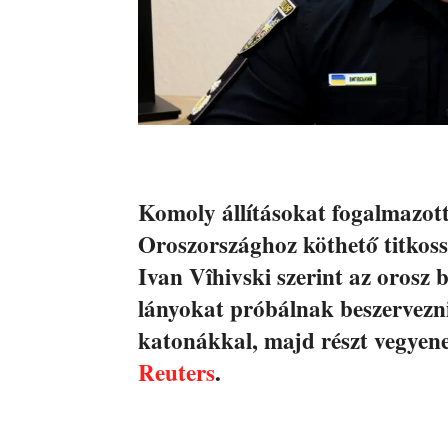
Komoly állításokat fogalmazot
Oroszországhoz köthető titkoss
Ivan Vîhivski szerint az orosz 
lányokat próbálnak beszervezn
katonákkal, majd részt vegyen
Reuters
.