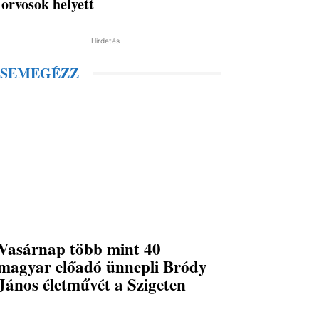
orvosok helyett
Hirdetés
SEMEGÉZZ
Vasárnap több mint 40
magyar előadó ünnepli Bródy
János életművét a Szigeten