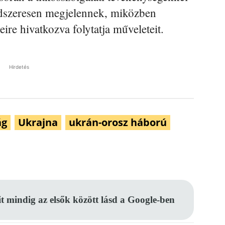
ndszeresen megjelennek, miközben
eire hivatkozva folytatja műveleteit.
Hirdetés
ág
Ukrajna
ukrán-orosz háború
Pinterest
WhatsApp
Email
it mindig az elsők között lásd a Google-ben