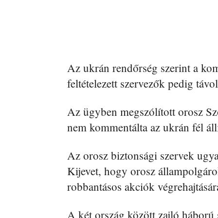
Az ukrán rendőrség szerint a komm
feltételezett szervezők pedig táv
Az ügyben megszólított orosz Szö
nem kommentálta az ukrán fél állí
Az orosz biztonsági szervek ugy
Kijevet, hogy orosz állampolgáro
robbantásos akciók végrehajtásár
A két ország között zajló háború 