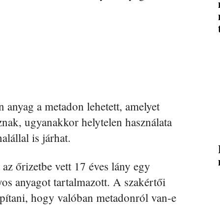
n anyag a metadon lehetett, amelyet
aznak, ugyanakkor helytelen használata
állal is járhat.
az őrizetbe vett 17 éves lány egy
yos anyagot tartalmazott. A szakértői
apítani, hogy valóban metadonról van-e