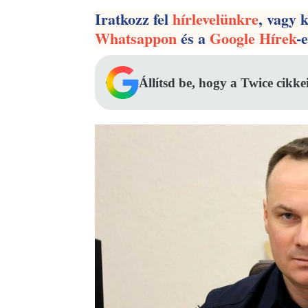
Iratkozz fel
hírlevelünkre
, vagy 
Whatsappon
és a
Google Hírek
-
Állítsd be, hogy a Twice cikke