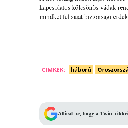
kapcsolatos kölcsönös vádak re
mindkét fél saját biztonsági érdek
CÍMKÉK:
háború
Oroszorsz
Facebook
Megosztás
Állítsd be, hogy a Twice cikke