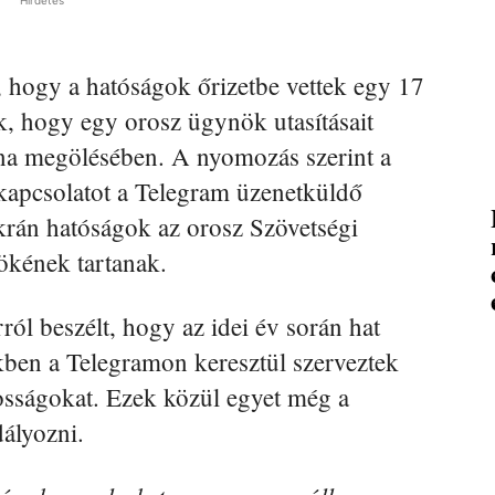
e, hogy a hatóságok őrizetbe vettek egy 17
ak, hogy egy orosz ügynök utasításait
ona megölésében. A nyomozás szerint a
 a kapcsolatot a Telegram üzenetküldő
ukrán hatóságok az orosz Szövetségi
ökének tartanak.
ról beszélt, hogy az idei év során hat
ekben a Telegramon keresztül szerveztek
osságokat. Ezek közül egyet még a
dályozni.