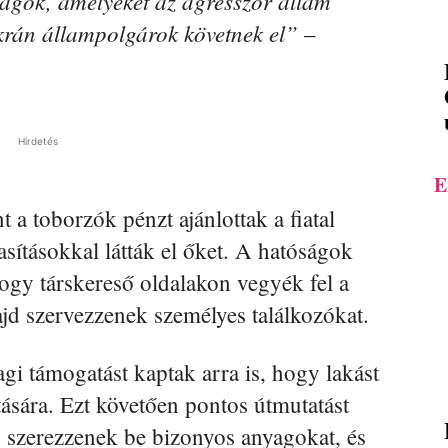
ságok, amelyeket az agresszor állam
ukrán állampolgárok követnek el”
–
Hirdetés
E
 a toborzók pénzt ajánlottak a fiatal
sításokkal látták el őket. A hatóságok
 hogy társkereső oldalakon vegyék fel a
jd szervezzenek személyes találkozókat.
gi támogatást kaptak arra is, hogy lakást
tására. Ezt követően pontos útmutatást
 szerezzenek be bizonyos anyagokat, és