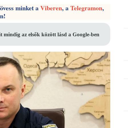
kövess minket a
Viberen
, a
Telegramon
,
en!
it mindig az elsők között lásd a Google-ben