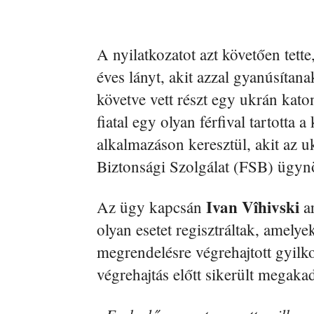
A nyilatkozatot azt követően tett
éves lányt, akit azzal gyanúsítan
követve vett részt egy ukrán kat
fiatal egy olyan férfival tartotta
alkalmazáson keresztül, akit az 
Biztonsági Szolgálat (FSB) ügyn
Ivan Vîhivski
Az ügy kapcsán
ar
olyan esetet regisztráltak, amely
megrendelésre végrehajtott gyilk
végrehajtás előtt sikerült megaka