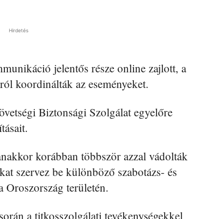
Hirdetés
unikáció jelentős része online zajlott, a
olról koordinálták az eseményeket.
vetségi Biztonsági Szolgálat egyelőre
tásait.
anakkor korábban többször azzal vádolták
kat szervez be különböző szabotázs- és
a Oroszország területén.
során a titkosszolgálati tevékenységekkel