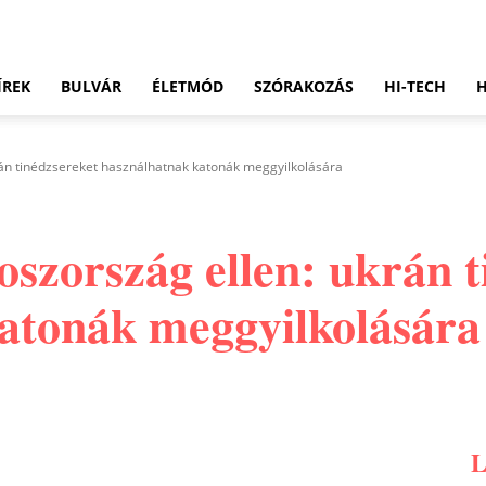
ÍREK
BULVÁR
ÉLETMÓD
SZÓRAKOZÁS
HI-TECH
rán tinédzsereket használhatnak katonák meggyilkolására
szország ellen: ukrán t
atonák meggyilkolására
Pinterest
WhatsApp
Email