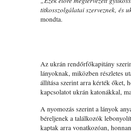
„Ezek előre megtervezett gyilkos
titkosszolgálatai szerveznek, és 
mondta.
Az ukrán rendőrfőkapitány szerint
lányoknak, miközben részletes uta
állítása szerint arra kérték őket,
kapcsolatot ukrán katonákkal, ma
A nyomozás szerint a lányok anya
béreljenek a találkozók lebonyolí
kaptak arra vonatkozóan, honnan