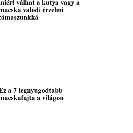
miért válhat a kutya vagy a
macska valódi érzelmi
támaszunkká
Ez a 7 legnyugodtabb
macskafajta a világon