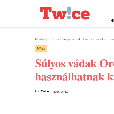
Twice.hu
H
Kezdőlap
Hírek
Súlyos vádak Oroszország ellen: uk
Hírek
Súlyos vádak Oro
használhatnak k
-
Írta:
Twice
2026/06/12
Facebook
Megosztás