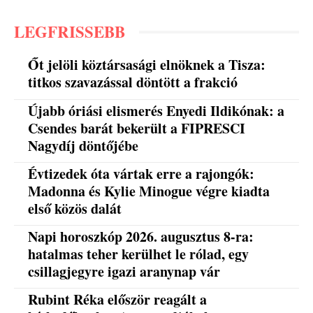
LEGFRISSEBB
Őt jelöli köztársasági elnöknek a Tisza:
titkos szavazással döntött a frakció
Újabb óriási elismerés Enyedi Ildikónak: a
Csendes barát bekerült a FIPRESCI
Nagydíj döntőjébe
Évtizedek óta vártak erre a rajongók:
Madonna és Kylie Minogue végre kiadta
első közös dalát
Napi horoszkóp 2026. augusztus 8-ra:
hatalmas teher kerülhet le rólad, egy
csillagjegyre igazi aranynap vár
Rubint Réka először reagált a