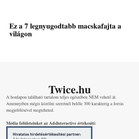
Ez a 7 legnyugodtabb macskafajta a
világon
Twice.hu
A honlapon található tartalom teljes egészében NEM vehető át.
Amennyiben mégis közölni szeretnél belőle 300 karakterig a forrás
megjelölésével megteheted.
Média felületeinket az AdsInteractive értékesíti: