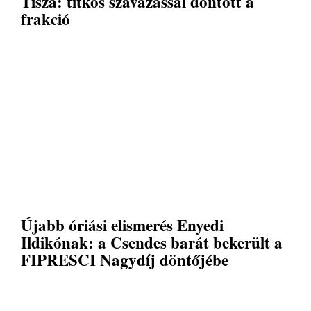
Tisza: titkos szavazással döntött a
frakció
Újabb óriási elismerés Enyedi
Ildikónak: a Csendes barát bekerült a
FIPRESCI Nagydíj döntőjébe