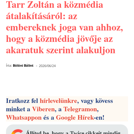
Tarr Zoltán a közmédia
átalakításáról: az
embereknek joga van ahhoz,
hogy a közmédia jövője az
akaratuk szerint alakuljon
-
Írta:
Bölöni Bálint
2026/06/24
Facebook
Pinterest
WhatsApp
Iratkozz fel
hírlevelünkre
, vagy kövess
minket a
Viberen
, a
Telegramon
,
Whatsappon
és a
Google Hírek
-en!
Állítsd be, hogy a Twice cikkeit mindig