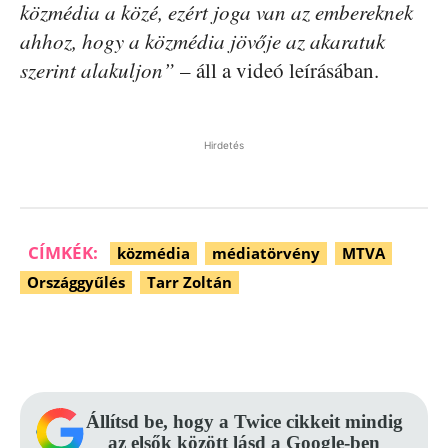
közmédia a közé, ezért joga van az embereknek
ahhoz, hogy a közmédia jövője az akaratuk
szerint alakuljon”
– áll a videó leírásában.
Hirdetés
CÍMKÉK:
közmédia
médiatörvény
MTVA
Országgyűlés
Tarr Zoltán
Facebook
Pinterest
WhatsApp
Állítsd be, hogy a Twice cikkeit mindig
az elsők között lásd a Google-ben