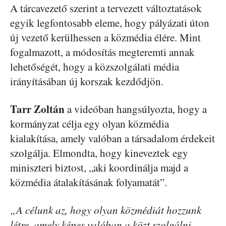
A tárcavezető szerint a tervezett változtatások
egyik legfontosabb eleme, hogy pályázati úton
új vezető kerülhessen a közmédia élére. Mint
fogalmazott, a módosítás megteremti annak
lehetőségét, hogy a közszolgálati média
irányításában új korszak kezdődjön.
Tarr Zoltán
a videóban hangsúlyozta, hogy a
kormányzat célja egy olyan közmédia
kialakítása, amely valóban a társadalom érdekeit
szolgálja. Elmondta, hogy kineveztek egy
miniszteri biztost, „aki koordinálja majd a
közmédia átalakításának folyamatát”.
„A célunk az, hogy olyan közmédiát hozzunk
létre, amely képes valóban a közt szolgálni.