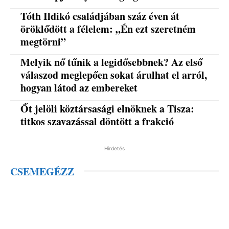
Tóth Ildikó családjában száz éven át
öröklődött a félelem: „Én ezt szeretném
megtörni”
Melyik nő tűnik a legidősebbnek? Az első
válaszod meglepően sokat árulhat el arról,
hogyan látod az embereket
Őt jelöli köztársasági elnöknek a Tisza:
titkos szavazással döntött a frakció
Hirdetés
CSEMEGÉZZ