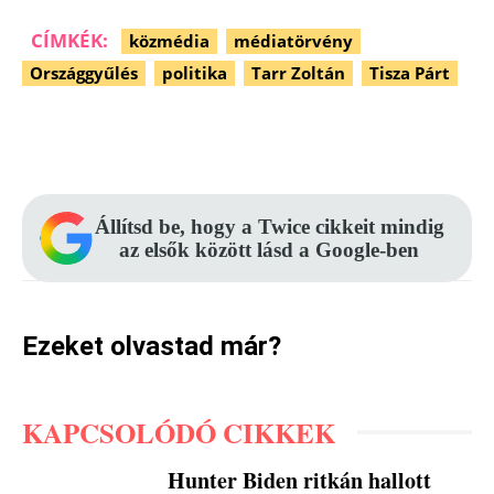
CÍMKÉK:
közmédia
médiatörvény
Országgyűlés
politika
Tarr Zoltán
Tisza Párt
Facebook
Pinterest
WhatsApp
Állítsd be, hogy a Twice cikkeit mindig
az elsők között lásd a Google-ben
Ezeket olvastad már?
KAPCSOLÓDÓ CIKKEK
Hunter Biden ritkán hallott