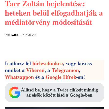
Tarr Zoltán bejelentése:
heteken belül elfogadhatják a
médiatörvény módosítását
-
Írta:
Twice
2026/06/18
Facebook
Pinterest
WhatsApp
Iratkozz fel
hírlevelünkre
, vagy kövess
minket a
Viberen
, a
Telegramon
,
Whatsappon
és a
Google Hírek
-en!
Állítsd be, hogy a Twice cikkeit mindig
az elsők között lásd a Google-ben