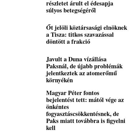
részletet árult el édesapja
súlyos betegségéről
Őt jelöli köztársasági elnöknek
a Tisza: titkos szavazással
döntött a frakció
Javult a Duna vízállása
Paksnál, de újabb problémák
jelentkeztek az atomerőmű
környékén
Magyar Péter fontos
bejelentést tett: mától vége az
önkéntes
fogyasztáscsökkentésnek, de
Paks miatt továbbra is figyelni
kell