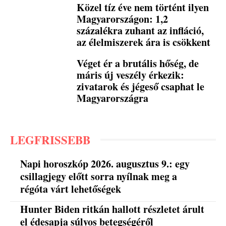
Közel tíz éve nem történt ilyen
Magyarországon: 1,2
százalékra zuhant az infláció,
az élelmiszerek ára is csökkent
Véget ér a brutális hőség, de
máris új veszély érkezik:
zivatarok és jégeső csaphat le
Magyarországra
LEGFRISSEBB
Napi horoszkóp 2026. augusztus 9.: egy
csillagjegy előtt sorra nyílnak meg a
régóta várt lehetőségek
Hunter Biden ritkán hallott részletet árult
el édesapja súlyos betegségéről