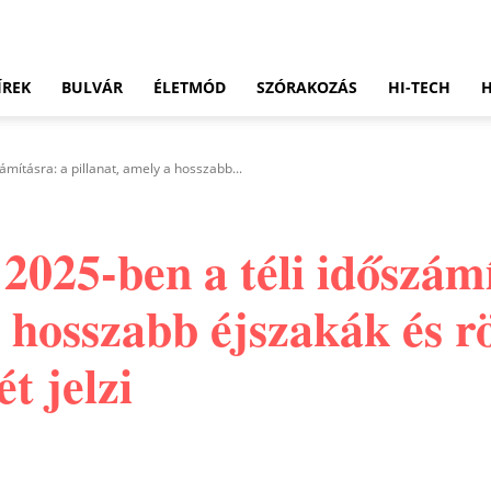
ÍREK
BULVÁR
ÉLETMÓD
SZÓRAKOZÁS
HI-TECH
ámításra: a pillanat, amely a hosszabb...
2025-ben a téli időszámí
a hosszabb éjszakák és r
t jelzi