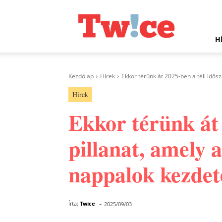
Twice.hu
H
Kezdőlap
Hírek
Ekkor térünk át 2025-ben a téli idősz
Hírek
Ekkor térünk át 
pillanat, amely 
nappalok kezdeté
-
Írta:
Twice
2025/09/03