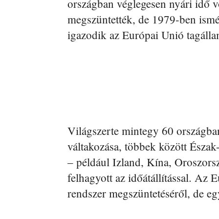
országban véglegesen nyári idő v
megszüntették, de 1979-ben ismét
igazodik az Európai Unió tagáll
Világszerte mintegy 60 országban
váltakozása, többek között Ész
– például Izland, Kína, Oroszor
felhagyott az időátállítással. Az 
rendszer megszüntetéséről, de eg