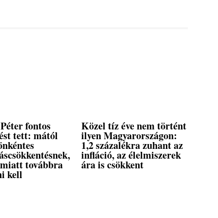
Péter fontos
Közel tíz éve nem történt
ést tett: mától
ilyen Magyarországon:
önkéntes
1,2 százalékra zuhant az
táscsökkentésnek,
infláció, az élelmiszerek
 miatt továbbra
ára is csökkent
ni kell