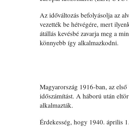
Az időváltozás befolyásolja az alv
vezették be hétvégére, mert ilye
átállás kevésbé zavarja meg a mi
könnyebb így alkalmazkodni.
Magyarország 1916-ban, az első v
időszámítást. A háború után eltö
alkalmazták.
Érdekesség, hogy 1940. április 1