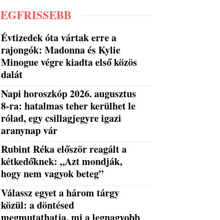
LEGFRISSEBB
Évtizedek óta vártak erre a
rajongók: Madonna és Kylie
Minogue végre kiadta első közös
dalát
Napi horoszkóp 2026. augusztus
8-ra: hatalmas teher kerülhet le
rólad, egy csillagjegyre igazi
aranynap vár
Rubint Réka először reagált a
kétkedőknek: „Azt mondják,
hogy nem vagyok beteg”
Válassz egyet a három tárgy
közül: a döntésed
megmutathatja, mi a legnagyobb