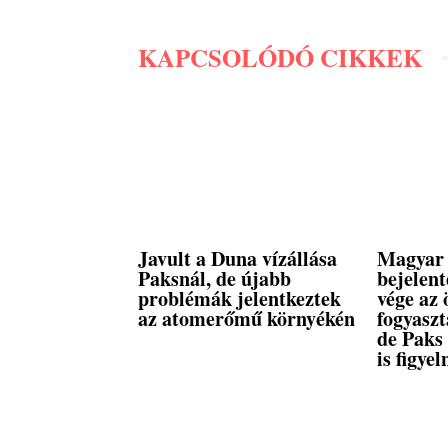
KAPCSOLÓDÓ CIKKEK
Javult a Duna vízállása
Magyar 
Paksnál, de újabb
bejelent
problémák jelentkeztek
vége az 
az atomerőmű környékén
fogyasz
de Paks
is figyel