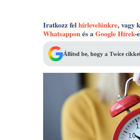
Facebook
Megosztás
Iratkozz fel
hírlevelünkre
, vagy 
Whatsappon
és a
Google Hírek
-
Állítsd be, hogy a Twice cikke