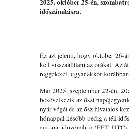
2025. október 25-én, szombatról
időszámításra.
Ez azt jelenti, hogy október 26-á
kell visszaállítani az órákat. Az á
reggeleket, ugyanakkor korábban 
Már 2025. szeptember 22-én, 20:
bekövetkezik az őszi napéjegyenl
nyár végét és az ősz hivatalos kez
hónappal később pedig a téli idősz
európai időzónához (EET, UTC+1) 