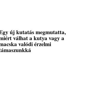
Egy új kutatás megmutatta,
miért válhat a kutya vagy a
macska valódi érzelmi
támaszunkká