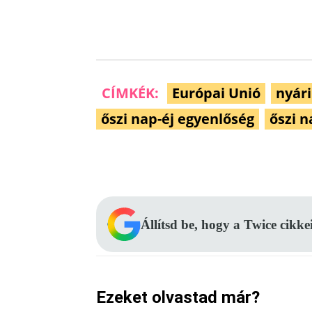
CÍMKÉK:
Európai Unió
nyári
őszi nap-éj egyenlőség
őszi 
Facebook
Megosztás
Állítsd be, hogy a Twice cikke
Ezeket olvastad már?