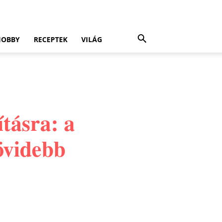
HOBBY
RECEPTEK
VILÁG
tásra: a
övidebb