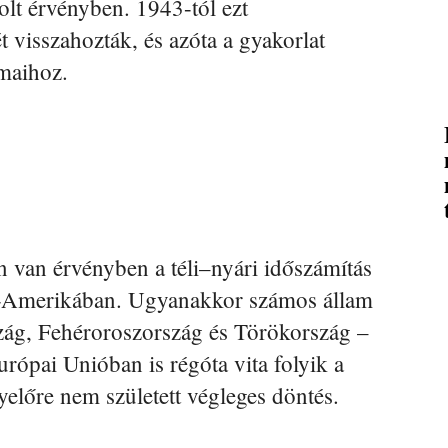
olt érvényben. 1943-tól ezt
 visszahozták, és azóta a gyakorlat
amaihoz.
 van érvényben a téli–nyári időszámítás
ak-Amerikában. Ugyanakkor számos állam
szág, Fehéroroszország és Törökország –
Európai Unióban is régóta vita folyik a
yelőre nem született végleges döntés.