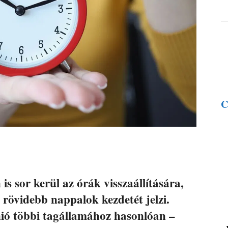
C
s sor kerül az órák visszaállítására,
 rövidebb nappalok kezdetét jelzi.
ió többi tagállamához hasonlóan –