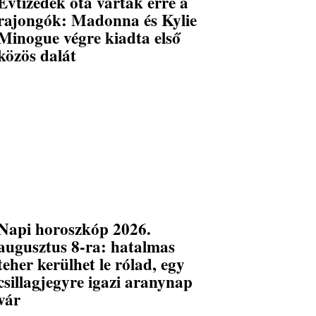
Évtizedek óta vártak erre a
rajongók: Madonna és Kylie
Minogue végre kiadta első
közös dalát
Napi horoszkóp 2026.
augusztus 8-ra: hatalmas
teher kerülhet le rólad, egy
csillagjegyre igazi aranynap
vár