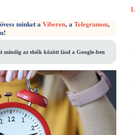
Pinterest
WhatsApp
Email
kövess minket a
Viberen
, a
Telegramon
,
en!
it mindig az elsők között lásd a Google-ben