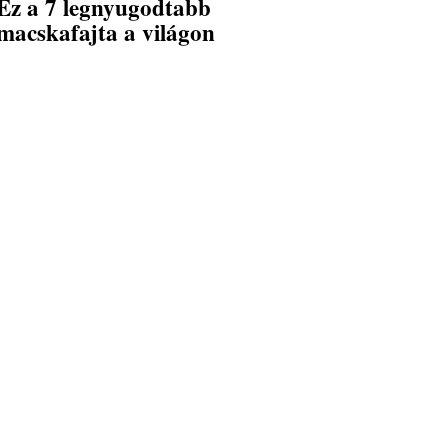
Ez a 7 legnyugodtabb
macskafajta a világon