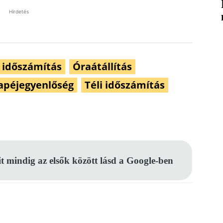
Hirdetés
 időszámítás
Óraátállítás
napéjegyenlőség
Téli időszámítás
Pinterest
WhatsApp
Email
it mindig az elsők között lásd a Google-ben