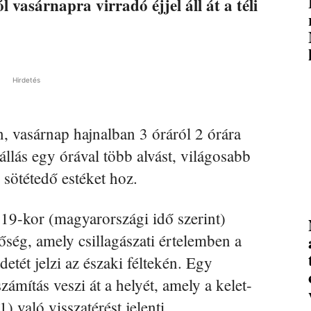
 vasárnapra virradó éjjel áll át a téli
Hirdetés
n, vasárnap hajnalban 3 óráról 2 órára
tállás egy órával több alvást, világosabb
sötétedő estéket hoz.
19-kor (magyarországi idő szerint)
őség, amely csillagászati értelemben a
detét jelzi az északi féltekén. Egy
ámítás veszi át a helyét, amely a kelet-
való visszatérést jelenti.