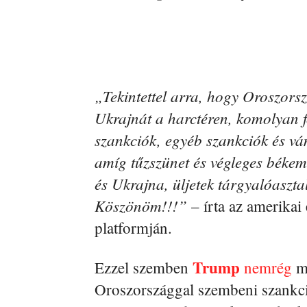
„Tekintettel arra, hogy Oroszorsz
Ukrajnát a harctéren, komolyan 
szankciók, egyéb szankciók és v
amíg tűzszünet és végleges béke
és Ukrajna, üljetek tárgyalóasztal
Köszönöm!!!”
– írta az amerikai
platformján.
Trump
Ezzel szemben
nemrég
mé
Oroszországgal szembeni szankci