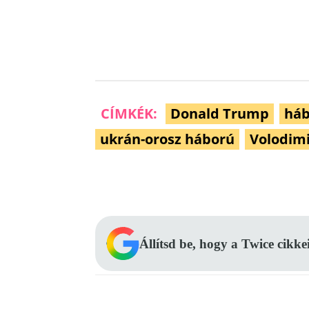
CÍMKÉK:
Donald Trump
háb
ukrán-orosz háború
Volodimi
Facebook
Megosztás
Állítsd be, hogy a Twice cikke