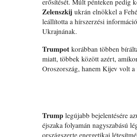
erősítését. Múlt pénteken pedig 
Zelenszkij
ukrán elnökkel a Feh
leállította a hírszerzési informác
Ukrajnának.
Trumpot
korábban többen bíráltá
miatt, többek között azért, amiko
Oroszország, hanem Kijev volt a 
Trump
legújabb bejelentésére az
éjszaka folyamán nagyszabású lé
országszerte energetikai létesítmé