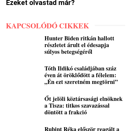
Ezeket olvastad már?
KAPCSOLÓDÓ CIKKEK
Hunter Biden ritkán hallott
részletet árult el édesapja
súlyos betegségéről
Tóth Ildikó családjában száz
éven át öröklődött a félelem:
„Én ezt szeretném megtörni”
Őt jelöli köztársasági elnöknek
a Tisza: titkos szavazással
döntött a frakció
Rubint Réka először reagált a