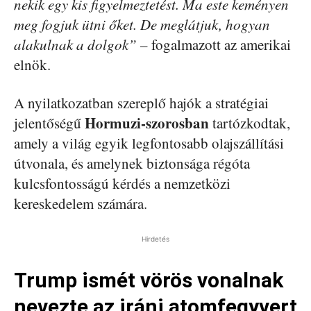
nekik egy kis figyelmeztetést. Ma este keményen
meg fogjuk ütni őket. De meglátjuk, hogyan
alakulnak a dolgok”
– fogalmazott az amerikai
elnök.
A nyilatkozatban szereplő hajók a stratégiai
Hormuzi-szorosban
jelentőségű
tartózkodtak,
amely a világ egyik legfontosabb olajszállítási
útvonala, és amelynek biztonsága régóta
kulcsfontosságú kérdés a nemzetközi
kereskedelem számára.
Hirdetés
Trump ismét vörös vonalnak
nevezte az iráni atomfegyvert