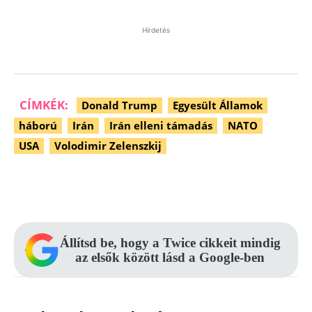
Hirdetés
CÍMKÉK:
Donald Trump
Egyesült Államok
háború
Irán
Irán elleni támadás
NATO
USA
Volodimir Zelenszkij
Facebook
Pinterest
WhatsApp
Állítsd be, hogy a Twice cikkeit mindig
az elsők között lásd a Google-ben