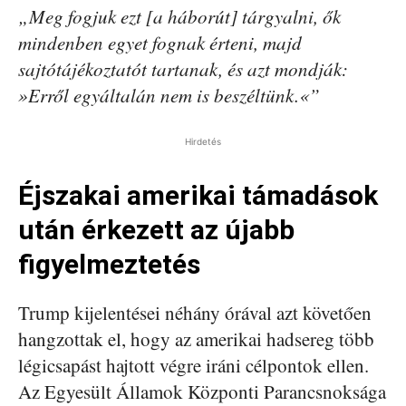
„Meg fogjuk ezt [a háborút] tárgyalni, ők
mindenben egyet fognak érteni, majd
sajtótájékoztatót tartanak, és azt mondják:
»Erről egyáltalán nem is beszéltünk.«”
Hirdetés
Éjszakai amerikai támadások
után érkezett az újabb
figyelmeztetés
Trump kijelentései néhány órával azt követően
hangzottak el, hogy az amerikai hadsereg több
légicsapást hajtott végre iráni célpontok ellen.
Az Egyesült Államok Központi Parancsnoksága