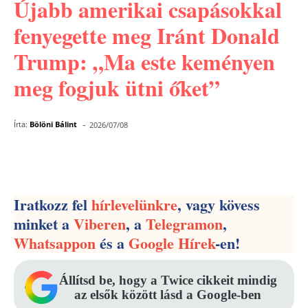
Újabb amerikai csapásokkal
fenyegette meg Iránt Donald
Trump: „Ma este keményen
meg fogjuk ütni őket”
-
Írta:
Bölöni Bálint
2026/07/08
Facebook
Pinterest
WhatsApp
Iratkozz fel
hírlevelünkre
, vagy kövess
minket a
Viberen
, a
Telegramon
,
Whatsappon
és a
Google Hírek
-en!
Állítsd be, hogy a Twice cikkeit mindig
az elsők között lásd a Google-ben