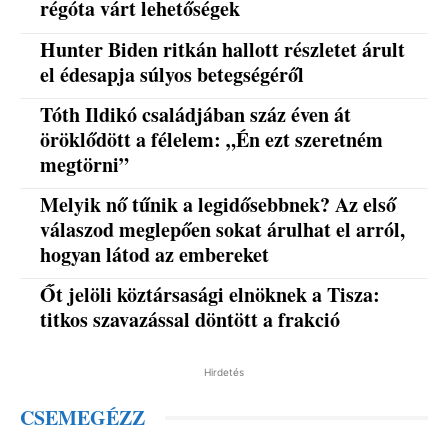
régóta várt lehetőségek
Hunter Biden ritkán hallott részletet árult
el édesapja súlyos betegségéről
Tóth Ildikó családjában száz éven át
öröklődött a félelem: „Én ezt szeretném
megtörni”
Melyik nő tűnik a legidősebbnek? Az első
válaszod meglepően sokat árulhat el arról,
hogyan látod az embereket
Őt jelöli köztársasági elnöknek a Tisza:
titkos szavazással döntött a frakció
Hirdetés
CSEMEGÉZZ