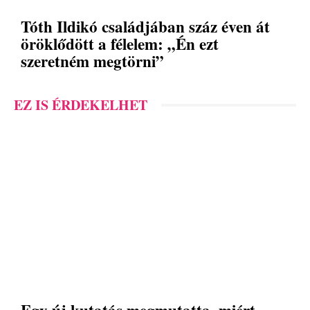
Tóth Ildikó családjában száz éven át
öröklődött a félelem: „Én ezt
szeretném megtörni”
EZ IS ÉRDEKELHET