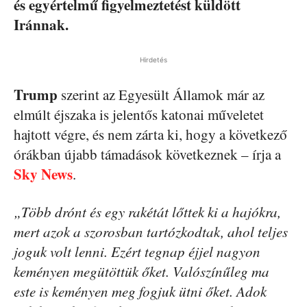
és egyértelmű figyelmeztetést küldött
Iránnak.
Hirdetés
Trump
szerint az Egyesült Államok már az
elmúlt éjszaka is jelentős katonai műveletet
hajtott végre, és nem zárta ki, hogy a következő
órákban újabb támadások következnek – írja a
Sky News
.
„Több drónt és egy rakétát lőttek ki a hajókra,
mert azok a szorosban tartózkodtak, ahol teljes
joguk volt lenni. Ezért tegnap éjjel nagyon
keményen megütöttük őket. Valószínűleg ma
este is keményen meg fogjuk ütni őket. Adok