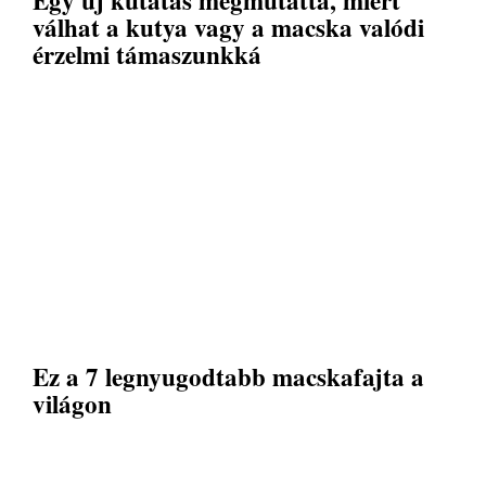
Egy új kutatás megmutatta, miért
válhat a kutya vagy a macska valódi
érzelmi támaszunkká
Ez a 7 legnyugodtabb macskafajta a
világon