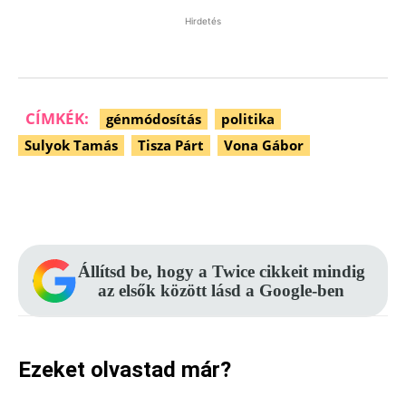
Hirdetés
CÍMKÉK:
génmódosítás
politika
Sulyok Tamás
Tisza Párt
Vona Gábor
Facebook
Pinterest
WhatsApp
Állítsd be, hogy a Twice cikkeit mindig
az elsők között lásd a Google-ben
Ezeket olvastad már?