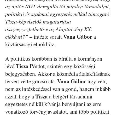
az uniós NGT-deregulációt minden társadalmi,
politikai és szakmai egyeztetés nélkül támogató
Tisza-képviselők magatartása
összeegyeztethető-e az Alaptörvény XX.
Vona Gábor
cikkével?”
– intézte sorait
a
köztársasági elnökhöz.
A politikus korábban is bírálta a kormányon
Tisza Párt
lévő
ot, szintén egy közösségi
bejegyzésben. Akkor a közmédia átalakításának
Vona Gábor
terveit vette górcső alá.
úgy véli,
nem az intézkedéssel van a gond, hanem inkább
Tisza
azzal, hogy a
a beígért társadalmi
egyeztetés nélkül kívánja benyújtani az erre
vonatkozó törvényjavaslatot, ami több politikai