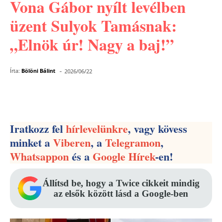
Vona Gábor nyílt levélben
üzent Sulyok Tamásnak:
„Elnök úr! Nagy a baj!”
-
Írta:
Bölöni Bálint
2026/06/22
Facebook
Pinterest
WhatsApp
Iratkozz fel
hírlevelünkre
, vagy kövess
minket a
Viberen
, a
Telegramon
,
Whatsappon
és a
Google Hírek
-en!
Állítsd be, hogy a Twice cikkeit mindig
az elsők között lásd a Google-ben