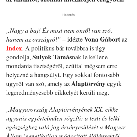
Hirdetés
„Nagy a baj! És most nem önről van szó,
Vona Gábort
hanem az országról”
– idézte
az
Index
. A politikus bár továbbra is úgy
Sulyok Tamás
gondolja,
nak le kellene
mondania tisztségéről, ezúttal mégsem erre
helyezné a hangsúlyt. Egy sokkal fontosabb
Alaptörvény
ügyről van szó, amely az
egyik
legeredményesebb cikkelyét kerüli meg.
„Magyarország Alaptörvényének XX. cikke
ugyanis egyértelműen rögzíti: a testi és lelki
egészséghez való jog érvényesülését a Magyar
Állam ’genetikailag módosított élőlényektől