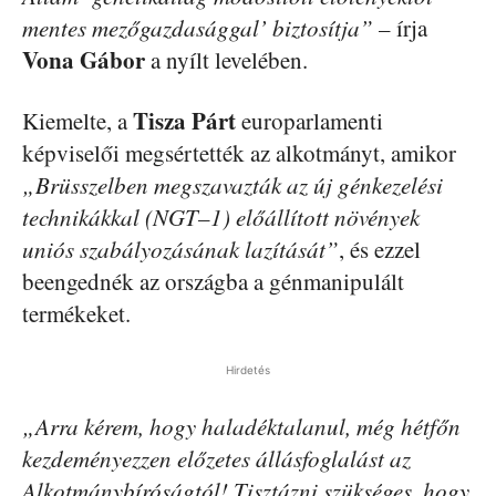
mentes mezőgazdasággal’ biztosítja”
– írja
Vona Gábor
a nyílt levelében.
Tisza Párt
Kiemelte, a
europarlamenti
képviselői megsértették az alkotmányt, amikor
„Brüsszelben megszavazták az új génkezelési
technikákkal (NGT–1) előállított növények
uniós szabályozásának lazítását”
, és ezzel
beengednék az országba a génmanipulált
termékeket.
Hirdetés
„Arra kérem, hogy haladéktalanul, még hétfőn
kezdeményezzen előzetes állásfoglalást az
Alkotmánybíróságtól! Tisztázni szükséges, hogy