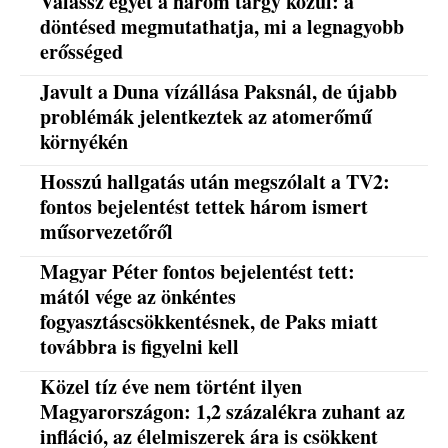
Válassz egyet a három tárgy közül: a
döntésed megmutathatja, mi a legnagyobb
erősséged
Javult a Duna vízállása Paksnál, de újabb
problémák jelentkeztek az atomerőmű
környékén
Hosszú hallgatás után megszólalt a TV2:
fontos bejelentést tettek három ismert
műsorvezetőről
Magyar Péter fontos bejelentést tett:
mától vége az önkéntes
fogyasztáscsökkentésnek, de Paks miatt
továbbra is figyelni kell
Közel tíz éve nem történt ilyen
Magyarországon: 1,2 százalékra zuhant az
infláció, az élelmiszerek ára is csökkent