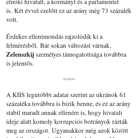
elnöki hivatalt, a kormányt és a parlamentet
is. Két évvel ezelőtt ez az arány még 73 százalék
volt.
Érdekes ellentmondás rajzolódik ki a
felmérésből. Bár sokan változást várnak,
Zelenszkij
személyes támogatottsága továbbra
is jelentős.
Hirdetés
A KIIS legutóbbi adatai szerint az ukránok 61
százaléka továbbra is bízik benne, és ez az arány
stabil maradt annak ellenére is, hogy hivatali
ideje alatt komoly korrupciós botrányok rázták
meg az országot. Ugyanakkor még azok között