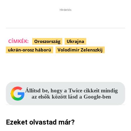
Hirdetés
CÍMKÉK:
Oroszország
Ukrajna
ukrán-orosz háború
Volodimir Zelenszkij
Facebook
Pinterest
WhatsApp
Állítsd be, hogy a Twice cikkeit mindig
az elsők között lásd a Google-ben
Ezeket olvastad már?