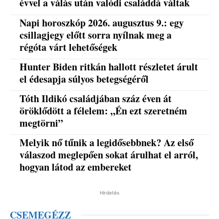
évvel a válás után valódi családdá váltak
Napi horoszkóp 2026. augusztus 9.: egy
csillagjegy előtt sorra nyílnak meg a
régóta várt lehetőségek
Hunter Biden ritkán hallott részletet árult
el édesapja súlyos betegségéről
Tóth Ildikó családjában száz éven át
öröklődött a félelem: „Én ezt szeretném
megtörni”
Melyik nő tűnik a legidősebbnek? Az első
válaszod meglepően sokat árulhat el arról,
hogyan látod az embereket
Hirdetés
CSEMEGÉZZ