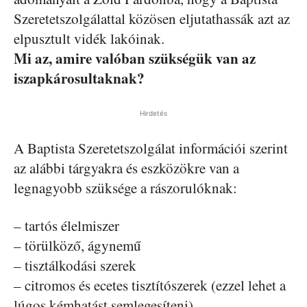
Szeretetszolgálattal közösen eljutathassák azt az
elpusztult vidék lakóinak.
Mi az, amire valóban szükségük van az
iszapkárosultaknak?
Hirdetés
A Baptista Szeretetszolgálat információi szerint
az alábbi tárgyakra és eszközökre van a
legnagyobb szüksége a rászorulóknak:
– tartós élelmiszer
– törülköző, ágynemű
– tisztálkodási szerek
– citromos és ecetes tisztítószerek (ezzel lehet a
lúgos kémhatást semlegesíteni)