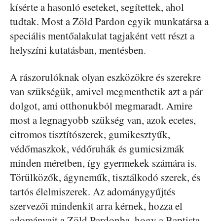
kísérte a hasonló eseteket, segítettek, ahol
tudtak. Most a Zöld Pardon egyik munkatársa a
speciális mentőalakulat tagjaként vett részt a
helyszíni kutatásban, mentésben.
A rászorulóknak olyan eszközökre és szerekre
van szükségük, amivel megmenthetik azt a pár
dolgot, ami otthonukból megmaradt. Amire
most a legnagyobb szükség van, azok ecetes,
citromos tisztítószerek, gumikesztyűk,
védőmaszkok, védőruhák és gumicsizmák
minden méretben, így gyermekek számára is.
Törülközők, ágyneműk, tisztálkodó szerek, és
tartós élelmiszerek. Az adománygyűjtés
szervezői mindenkit arra kérnek, hozza el
adományait a Zöld Pardonba, hogy a Baptista