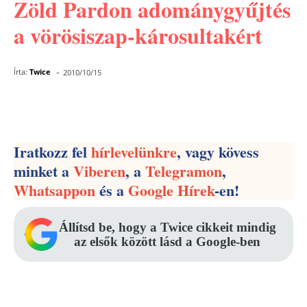
Zöld Pardon adománygyűjtés
a vörösiszap-károsultakért
-
Írta:
Twice
2010/10/15
Facebook
Pinterest
WhatsApp
Iratkozz fel
hírlevelünkre
, vagy kövess
minket a
Viberen
, a
Telegramon
,
Whatsappon
és a
Google Hírek
-en!
Állítsd be, hogy a Twice cikkeit mindig
az elsők között lásd a Google-ben