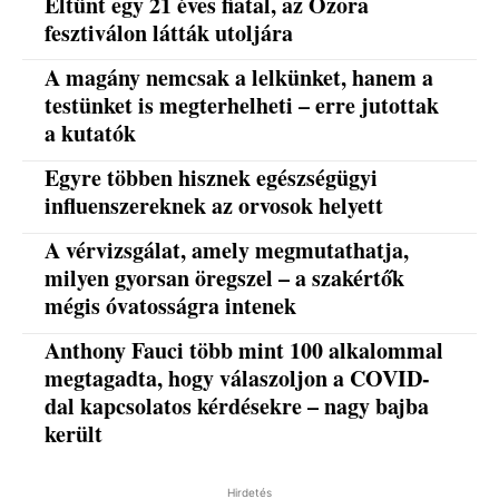
Eltűnt egy 21 éves fiatal, az Ozora
fesztiválon látták utoljára
A magány nemcsak a lelkünket, hanem a
testünket is megterhelheti – erre jutottak
a kutatók
Egyre többen hisznek egészségügyi
influenszereknek az orvosok helyett
A vérvizsgálat, amely megmutathatja,
milyen gyorsan öregszel – a szakértők
mégis óvatosságra intenek
Anthony Fauci több mint 100 alkalommal
megtagadta, hogy válaszoljon a COVID-
dal kapcsolatos kérdésekre – nagy bajba
került
Hirdetés