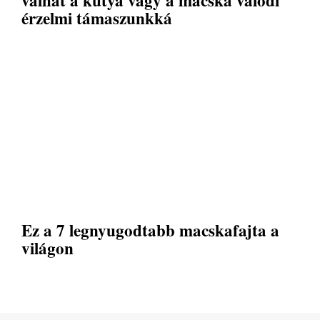
válhat a kutya vagy a macska valódi
érzelmi támaszunkká
Ez a 7 legnyugodtabb macskafajta a
világon