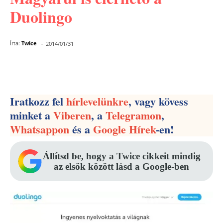
Duolingo
-
Írta:
Twice
2014/01/31
Facebook
Pinterest
WhatsApp
Iratkozz fel
hírlevelünkre
, vagy kövess
minket a
Viberen
, a
Telegramon
,
Whatsappon
és a
Google Hírek
-en!
Állítsd be, hogy a Twice cikkeit mindig
az elsők között lásd a Google-ben