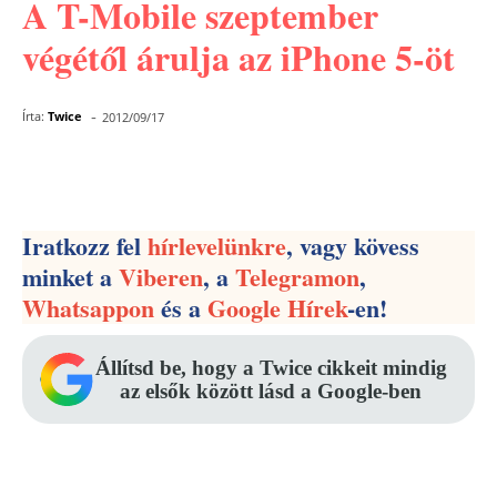
A T-Mobile szeptember
végétől árulja az iPhone 5-öt
-
Írta:
Twice
2012/09/17
Facebook
Pinterest
WhatsApp
Iratkozz fel
hírlevelünkre
, vagy kövess
minket a
Viberen
, a
Telegramon
,
Whatsappon
és a
Google Hírek
-en!
Állítsd be, hogy a Twice cikkeit mindig
az elsők között lásd a Google-ben