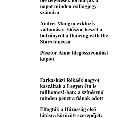
beszélgetések formálják a
napot minden csillagjegy
számára
Andrei Mangra exkluzív
vallomása: Először beszél a
botrányról a Dancing with the
Stars táncosa
Pásztor Anna idegösszeomlást
kapott
Farkasházi Rékáék nagyot
kaszáltak a Legyen Ön is
milliomos!-ban: a színésznő
minden pénzt a fiának adott
Elfogták a Házasság első
látásra körözött szerepőjét: