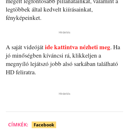
megélt legfontosabb pillanatainkat, valamint a
legtöbbek által kedvelt kiírásainkat,
fényképeinket.
Hirdetés
ide kattintva nézheti meg
A saját videóját
. Ha
jó minőségben kíváncsi rá, klikkeljen a
megnyíló lejátszó jobb alsó sarkában található
HD feliratra.
Hirdetés
CÍMKÉK:
Facebook