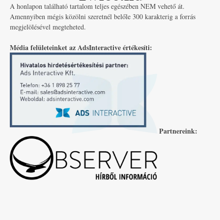
A honlapon található tartalom teljes egészében NEM vehető át.
Amennyiben mégis közölni szeretnél belőle 300 karakterig a forrás
megjelölésével megteheted.
Média felületeinket az AdsInteractive értékesíti:
Partnereink: