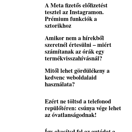
A Meta fizetős előfizetést
tesztel az Instagramon.
Prémium funkciók a
sztorikhoz
Amikor nem a hírekből
szeretnél értesülni – miért
számítanak az órák egy
termékvisszahívásnál?
Mitől lehet gördülékeny a
kedvenc weboldalaid
használata?
Ezért ne töltsd a telefonod
repülőtéren: csúnya vége lehet
az óvatlanságodnak!
Így okosítsd fel az autódat a