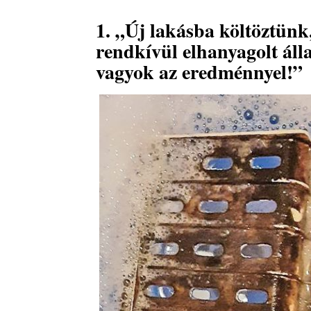
1. „Új lakásba költöztünk,
rendkívül elhanyagolt áll
vagyok az eredménnyel!”