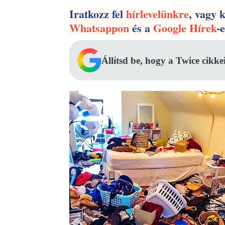
Iratkozz fel
hírlevelünkre
, vagy 
Whatsappon
és a
Google Hírek
-
Állítsd be, hogy a Twice cikke