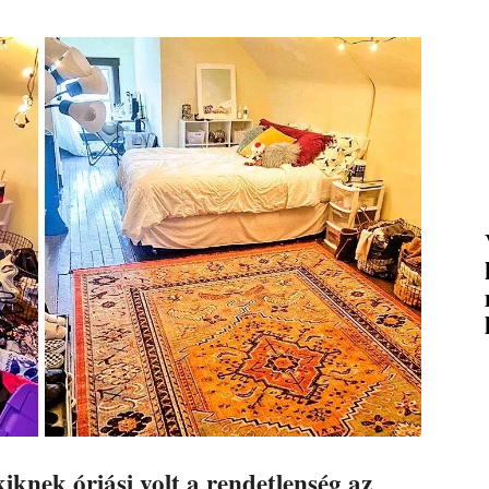
knek óriási volt a rendetlenség az