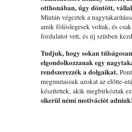
otthonában, úgy döntött, vállalj
Miután végeztek a nagytakarításs
amik fölöslegesek voltak, és csak 
fordulatot vett, és új színben kezd
Tudjuk, hogy sokan túlságosan 
elgondolkozzanak egy nagytaka
rendszerezzék a dolgaikat.
Ponto
megmutassuk azokat az előtte-ut
készítettek, akik megbirkóztak ezz
sikerül némi motivációt adniuk