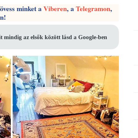
kövess minket a
Viberen
, a
Telegramon
,
en!
it mindig az elsők között lásd a Google-ben