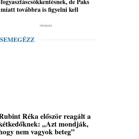
fogyasztáscsökkentésnek, de Paks
miatt továbbra is figyelni kell
Hirdetés
SEMEGÉZZ
Rubint Réka először reagált a
kétkedőknek: „Azt mondják,
hogy nem vagyok beteg”