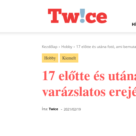
Twice.hu
H
Kezdőlap
Hobby
17 előtte és utána fotó, ami bemutat
Hobby
Kiemelt
17 előtte és utá
varázslatos erej
-
Írta:
Twice
2021/02/19
Facebook
Megosztás