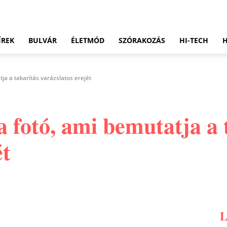
ÍREK
BULVÁR
ÉLETMÓD
SZÓRAKOZÁS
HI-TECH
ja a takarítás varázslatos erejét
na fotó, ami bemutatja a 
ét
Pinterest
WhatsApp
Email