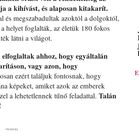
a a kihívást, és alaposan kitakarít.
al és megszabadultak azoktól a dolgoktól,
a helyet foglalták, az életük 180 fokos
ték látni a világot.
elfoglaltak ahhoz, hogy egyáltalán
rításon, vagy azon, hogy
E
san ezért találjuk fontosnak, hogy
ána képeket, amiket azok az emberek
Talán
el a lehetetlennek tűnő feladattal.
!
Hirdetés