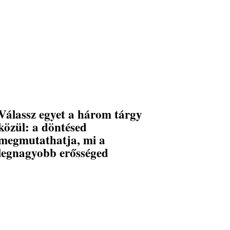
Válassz egyet a három tárgy
közül: a döntésed
megmutathatja, mi a
legnagyobb erősséged