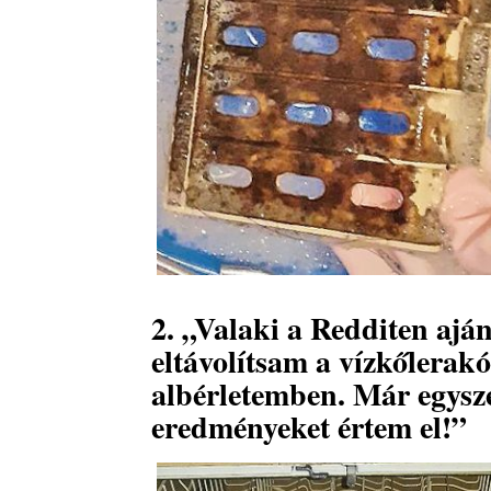
2. „Valaki a Redditen aján
eltávolítsam a vízkőlerak
albérletemben. Már egysze
eredményeket értem el!”