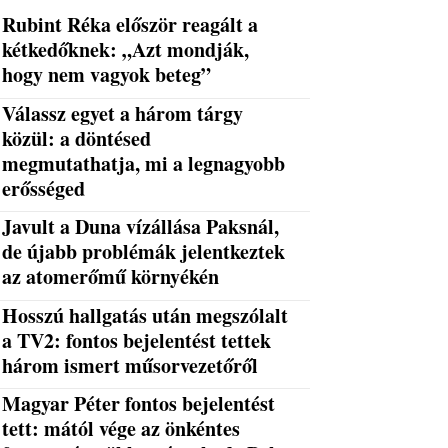
Rubint Réka először reagált a
kétkedőknek: „Azt mondják,
hogy nem vagyok beteg”
Válassz egyet a három tárgy
közül: a döntésed
megmutathatja, mi a legnagyobb
erősséged
Javult a Duna vízállása Paksnál,
de újabb problémák jelentkeztek
az atomerőmű környékén
Hosszú hallgatás után megszólalt
a TV2: fontos bejelentést tettek
három ismert műsorvezetőről
Magyar Péter fontos bejelentést
tett: mától vége az önkéntes