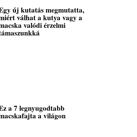
Egy új kutatás megmutatta,
miért válhat a kutya vagy a
macska valódi érzelmi
támaszunkká
Ez a 7 legnyugodtabb
macskafajta a világon