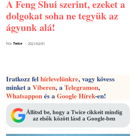
A Feng Shui szerint, ezeket a
dolgokat soha ne tegyük az
ágyunk alá!
-
Írta:
Twice
2021/02/01
Facebook
Pinterest
WhatsApp
Iratkozz fel
hírlevelünkre
, vagy kövess
minket a
Viberen
, a
Telegramon
,
Whatsappon
és a
Google Hírek
-en!
Állítsd be, hogy a Twice cikkeit mindig
az elsők között lásd a Google-ben