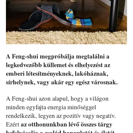
A Feng-shui megpróbálja megtalálni a
legkedvezőbb küllemet és elhelyezést az
emberi létesítményeknek, lakóháznak,
sírhelynek, vagy akár egy egész városnak.
A Feng-shui azon alapul, hogy a világon
minden egyfajta energia minőséggel
rendelkezik, legyen az pozitív vagy negatív.
az otthonunkban lévő összes tárgy
Ezért
befolyásolja a család hangulatát és életét
.