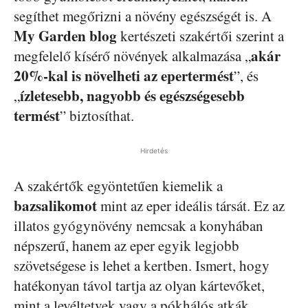
segíthet megőrizni a növény egészségét is. A
My Garden blog
kertészeti szakértői szerint a
akár
megfelelő kísérő növények alkalmazása „
20%-kal is növelheti az epertermést
”, és
ízletesebb, nagyobb és egészségesebb
„
termést
” biztosíthat.
Hirdetés
A szakértők egyöntetűen kiemelik a
bazsalikomot
mint az eper ideális társát. Ez az
illatos gyógynövény nemcsak a konyhában
népszerű, hanem az eper egyik legjobb
szövetségese is lehet a kertben. Ismert, hogy
hatékonyan távol tartja az olyan kártevőket,
mint a levéltetvek vagy a pókhálós atkák,