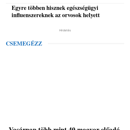
Egyre többen hisznek egészségügyi
influenszereknek az orvosok helyett
Hirdetés
CSEMEGÉZZ
Vasárnap több mint 40 magyar előadó