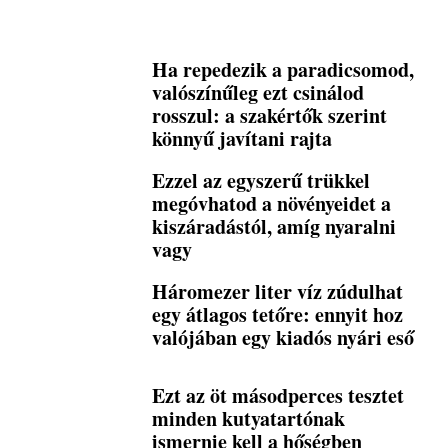
Ha repedezik a paradicsomod,
valószínűleg ezt csinálod
rosszul: a szakértők szerint
könnyű javítani rajta
Ezzel az egyszerű trükkel
megóvhatod a növényeidet a
kiszáradástól, amíg nyaralni
vagy
Háromezer liter víz zúdulhat
egy átlagos tetőre: ennyit hoz
valójában egy kiadós nyári eső
Ezt az öt másodperces tesztet
minden kutyatartónak
ismernie kell a hőségben