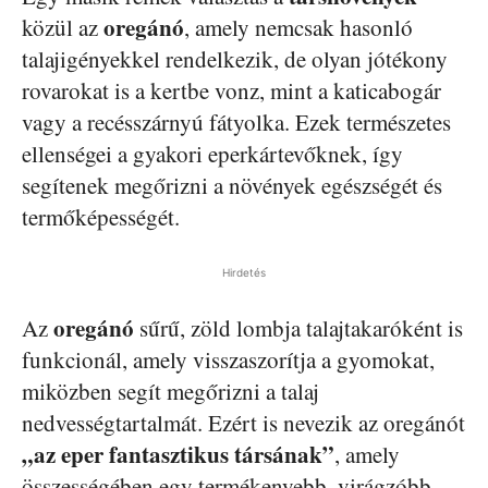
oregánó
közül az
, amely nemcsak hasonló
talajigényekkel rendelkezik, de olyan jótékony
rovarokat is a kertbe vonz, mint a katicabogár
vagy a recésszárnyú fátyolka. Ezek természetes
ellenségei a gyakori eperkártevőknek, így
segítenek megőrizni a növények egészségét és
termőképességét.
Hirdetés
oregánó
Az
sűrű, zöld lombja talajtakaróként is
funkcionál, amely visszaszorítja a gyomokat,
miközben segít megőrizni a talaj
nedvességtartalmát. Ezért is nevezik az oregánót
„az eper fantasztikus társának”
, amely
összességében egy termékenyebb, virágzóbb