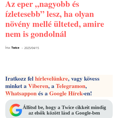
Az eper „nagyobb és
ízletesebb” lesz, ha olyan
növény mellé ülteted, amire
nem is gondolnál
-
Írta:
Twice
2025/04/15
Facebook
Pinterest
WhatsApp
Iratkozz fel
hírlevelünkre
, vagy kövess
minket a
Viberen
, a
Telegramon
,
Whatsappon
és a
Google Hírek
-en!
Állítsd be, hogy a Twice cikkeit mindig
az elsők között lásd a Google-ben