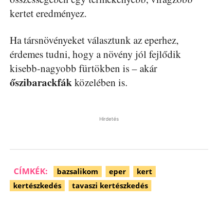
kertet eredményez.
Ha társnövényeket választunk az eperhez,
érdemes tudni, hogy a növény jól fejlődik
kisebb-nagyobb fürtökben is – akár
őszibarackfák
közelében is.
Hirdetés
CÍMKÉK:
bazsalikom
eper
kert
kertészkedés
tavaszi kertészkedés
Facebook
Pinterest
WhatsApp