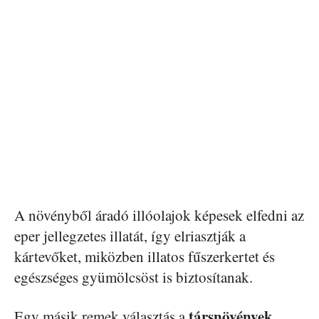
A növényből áradó illóolajok képesek elfedni az
eper jellegzetes illatát, így elriasztják a
kártevőket, miközben illatos fűszerkertet és
egészséges gyümölcsöst is biztosítanak.
társnövények
Egy másik remek választás a