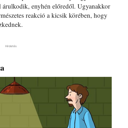
ől árulkodik, enyhén előredől. Ugyanakkor
ermészetes reakció a kicsik körében, hogy
ezkednek.
Hirdetés
ta