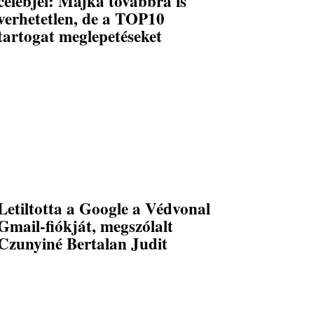
celebjei: Majka továbbra is
verhetetlen, de a TOP10
tartogat meglepetéseket
Letiltotta a Google a Védvonal
Gmail-fiókját, megszólalt
Czunyiné Bertalan Judit