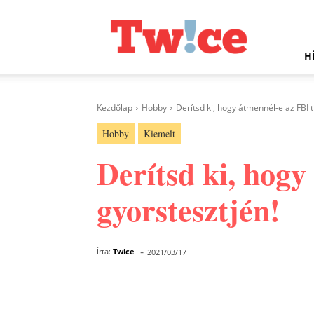
Twice.hu
H
Kezdőlap
Hobby
Derítsd ki, hogy átmennél-e az FBI 
Hobby
Kiemelt
Derítsd ki, hog
gyorstesztjén!
-
Írta:
Twice
2021/03/17
Facebook
Megosztás