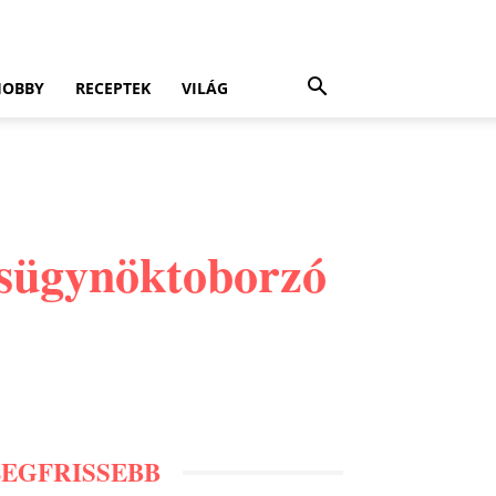
HOBBY
RECEPTEK
VILÁG
kosügynöktoborzó
LEGFRISSEBB