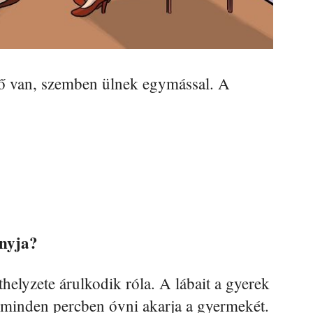
nő van, szemben ülnek egymással. A
anyja?
thelyzete árulkodik róla. A lábait a gyerek
i, minden percben óvni akarja a gyermekét.