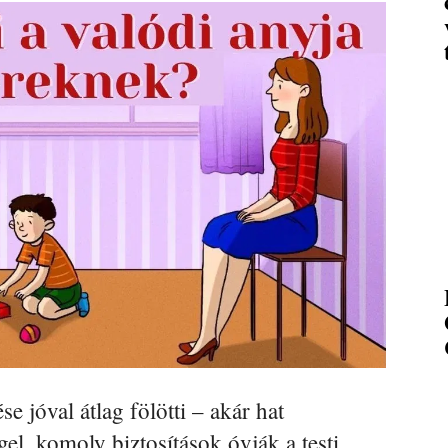
e jóval átlag fölötti – akár hat
gel, komoly biztosítások óvják a testi