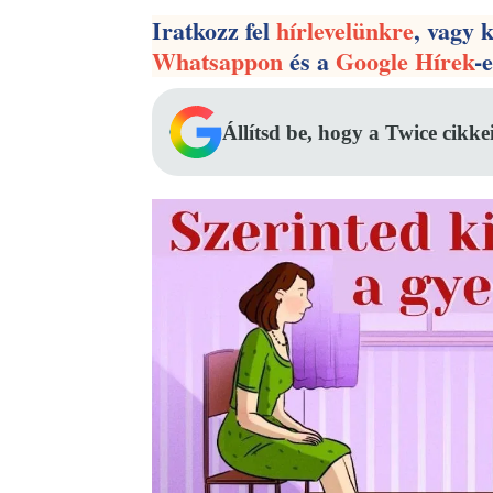
Iratkozz fel
hírlevelünkre
, vagy 
Whatsappon
és a
Google Hírek
-
Állítsd be, hogy a Twice cikke