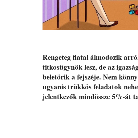
Rengeteg fiatal álmodozik arró
titkosügynök lesz, de az igazs
beletörik a fejszéje. Nem könn
ugyanis trükkös feladatok nehez
jelentkezők mindössze 5%-át t