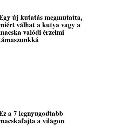
Egy új kutatás megmutatta,
miért válhat a kutya vagy a
macska valódi érzelmi
támaszunkká
Ez a 7 legnyugodtabb
macskafajta a világon