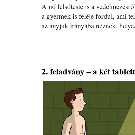
A nő felsőteste is a védelmezésr
a gyermek is feléje fordul, ami t
az anyjuk irányába néznek, hely
2. feladvány – a két tablet