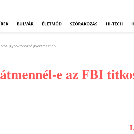
ÍREK
BULVÁR
ÉLETMÓD
SZÓRAKOZÁS
HI-TECH
titkosügynöktoborzó gyorstesztjén!
y átmennél-e az FBI tit
Pinterest
WhatsApp
Email