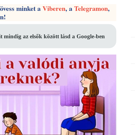
kövess minket a
Viberen
, a
Telegramon
,
en!
it mindig az elsők között lásd a Google-ben