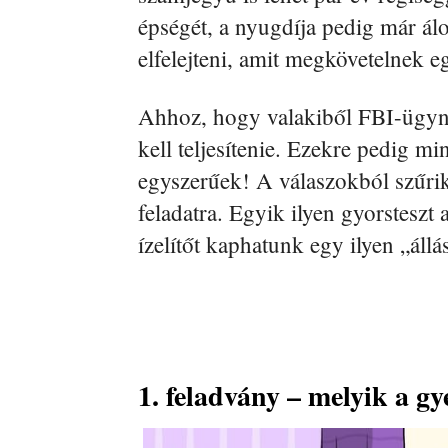
épségét, a nyugdíja pedig már ál
elfelejteni, amit megkövetelnek eg
Ahhoz, hogy valakiből FBI-ügynök
kell teljesítenie. Ezekre pedig m
egyszerűek! A válaszokból szűrik
feladatra. Egyik ilyen gyorsteszt 
ízelítőt kaphatunk egy ilyen „állá
1. feladvány – melyik a g