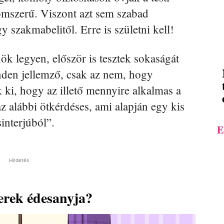
omszerű. Viszont azt sem szabad
y szakmabelitől. Erre is születni kell!
 legyen, először is tesztek sokaságát
inden jellemző, csak az nem, hogy
 ki, hogy az illető mennyire alkalmas a
az alábbi ötkérdéses, ami alapján egy kis
sinterjúból”.
E
Hirdetés
yerek édesanyja?