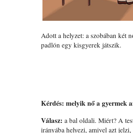
Adott a helyzet: a szobában két 
padlón egy kisgyerek játszik.
Kérdés: melyik nő a gyermek 
Válasz:
a bal oldali. Miért? A tes
irányába helyezi, amivel azt jelz