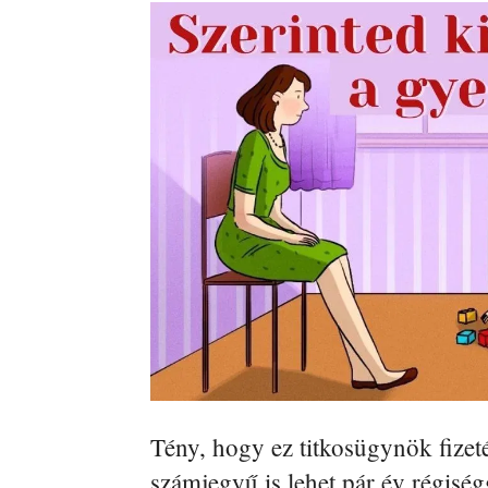
Tény, hogy ez titkosügynök fizetés
számjegyű is lehet pár év régiség