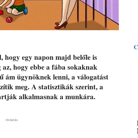
C
l, hogy egy napon majd belőle is
ág az, hogy ebbe a fába sokaknak
yű ám ügynöknek lenni, a válogatást
ítik meg. A statisztikák szerint, a
artják alkalmasnak a munkára.
Hirdetés