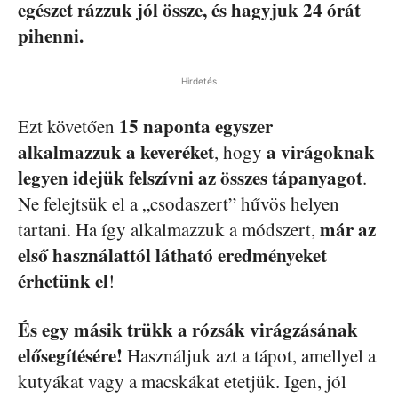
egészet rázzuk jól össze, és hagyjuk 24 órát
pihenni.
Hirdetés
15 naponta egyszer
Ezt követően
alkalmazzuk a keveréket
a virágoknak
, hogy
legyen idejük felszívni az összes tápanyagot
.
Ne felejtsük el a „csodaszert” hűvös helyen
már az
tartani. Ha így alkalmazzuk a módszert,
első használattól látható eredményeket
érhetünk el
!
És egy másik trükk a rózsák virágzásának
elősegítésére!
Használjuk azt a tápot, amellyel a
kutyákat vagy a macskákat etetjük. Igen, jól