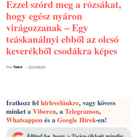
Ezzel szórd meg a rózsákat,
hogy egész nyáron
virágozzanak – Egy
teáskanálnyi ebből az olcsó
keverékből csodákra képes
-
Írta:
Twice
2023/06/05
Facebook
Pinterest
WhatsApp
Iratkozz fel
hírlevelünkre
, vagy kövess
minket a
Viberen
, a
Telegramon
,
Whatsappon
és a
Google Hírek
-en!
Állítsd be, hogy a Twice cikkeit mindig