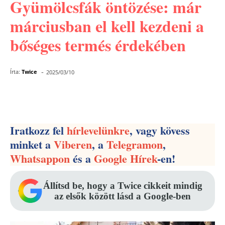
Gyümölcsfák öntözése: már
márciusban el kell kezdeni a
bőséges termés érdekében
-
Írta:
Twice
2025/03/10
Facebook
Pinterest
WhatsApp
Iratkozz fel
hírlevelünkre
, vagy kövess
minket a
Viberen
, a
Telegramon
,
Whatsappon
és a
Google Hírek
-en!
Állítsd be, hogy a Twice cikkeit mindig
az elsők között lásd a Google-ben