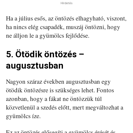
Hirdetés
Ha a július esős, az öntözés elhagyható, viszont,
ha nincs elég csapadék, muszáj öntözni, hogy
ne álljon le a gyümölcs fejlődése.
5. Ötödik öntözés –
augusztusban
Nagyon száraz években augusztusban egy
ötödik öntözésre is szükséges lehet. Fontos
azonban, hogy a fákat ne öntözzük túl
közvetlenül a szedés előtt, mert megváltozhat a
gyümölcs íze.
Ez az öntözés elősegíti a gyümölcs érését és