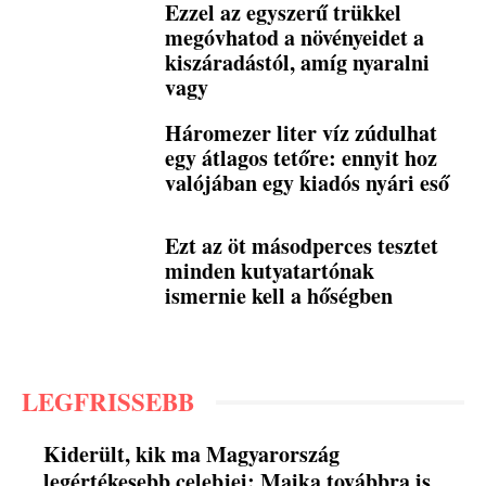
Ezzel az egyszerű trükkel
megóvhatod a növényeidet a
kiszáradástól, amíg nyaralni
vagy
Háromezer liter víz zúdulhat
egy átlagos tetőre: ennyit hoz
valójában egy kiadós nyári eső
Ezt az öt másodperces tesztet
minden kutyatartónak
ismernie kell a hőségben
LEGFRISSEBB
Kiderült, kik ma Magyarország
legértékesebb celebjei: Majka továbbra is