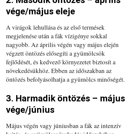
vége/május eleje
A virágok lehullása és az első termések
megjelenése után a fák vízigénye sokkal
nagyobb. Az április végén vagy május elején
végzett öntözés elősegíti a gyümölcsök
fejlődését, és kedvező környezetet biztosít a
növekedésükhöz. Ebben az időszakban az
öntözés befolyásolhatja a gyümölcs minőségét.
3. Harmadik öntözés – május
vége/június
Május végén vagy júniusban a fák az intenzív