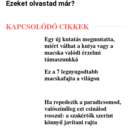
Ezeket olvastad már?
KAPCSOLÓDÓ CIKKEK
Egy új kutatás megmutatta,
miért válhat a kutya vagy a
macska valódi érzelmi
támaszunkká
Ez a 7 legnyugodtabb
macskafajta a világon
Ha repedezik a paradicsomod,
valószínűleg ezt csinálod
rosszul: a szakértők szerint
könnyű javítani rajta