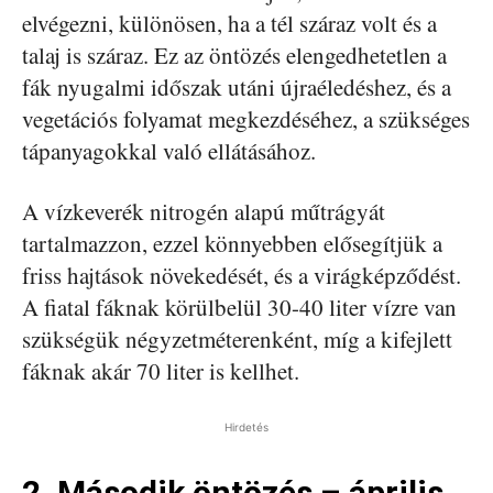
elvégezni, különösen, ha a tél száraz volt és a
talaj is száraz. Ez az öntözés elengedhetetlen a
fák nyugalmi időszak utáni újraéledéshez, és a
vegetációs folyamat megkezdéséhez, a szükséges
tápanyagokkal való ellátásához.
A vízkeverék nitrogén alapú műtrágyát
tartalmazzon, ezzel könnyebben elősegítjük a
friss hajtások növekedését, és a virágképződést.
A fiatal fáknak körülbelül 30-40 liter vízre van
szükségük négyzetméterenként, míg a kifejlett
fáknak akár 70 liter is kellhet.
Hirdetés
2. Második öntözés – április