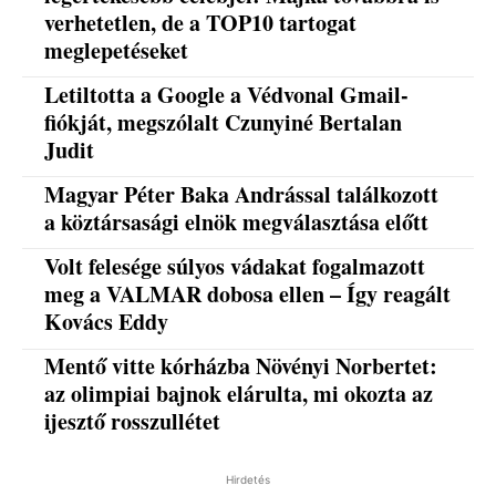
verhetetlen, de a TOP10 tartogat
meglepetéseket
Letiltotta a Google a Védvonal Gmail-
fiókját, megszólalt Czunyiné Bertalan
Judit
Magyar Péter Baka Andrással találkozott
a köztársasági elnök megválasztása előtt
Volt felesége súlyos vádakat fogalmazott
meg a VALMAR dobosa ellen – Így reagált
Kovács Eddy
Mentő vitte kórházba Növényi Norbertet:
az olimpiai bajnok elárulta, mi okozta az
ijesztő rosszullétet
Hirdetés