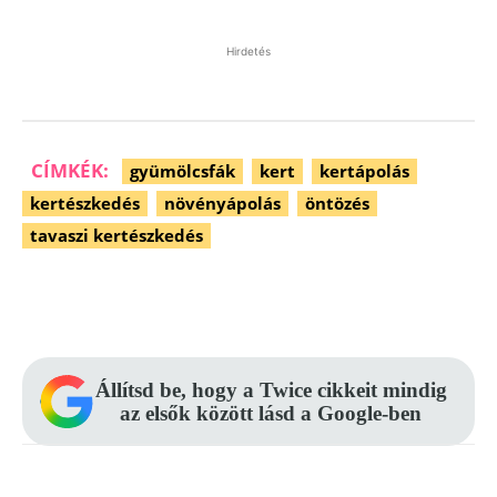
Hirdetés
CÍMKÉK:
gyümölcsfák
kert
kertápolás
kertészkedés
növényápolás
öntözés
tavaszi kertészkedés
Facebook
Pinterest
WhatsApp
Állítsd be, hogy a Twice cikkeit mindig
az elsők között lásd a Google-ben