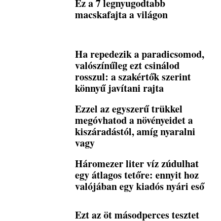
Ez a 7 legnyugodtabb
macskafajta a világon
Ha repedezik a paradicsomod,
valószínűleg ezt csinálod
rosszul: a szakértők szerint
könnyű javítani rajta
Ezzel az egyszerű trükkel
megóvhatod a növényeidet a
kiszáradástól, amíg nyaralni
vagy
Háromezer liter víz zúdulhat
egy átlagos tetőre: ennyit hoz
valójában egy kiadós nyári eső
Ezt az öt másodperces tesztet