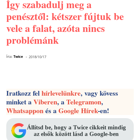
Így szabadulj meg a
penésztől: kétszer fújtuk be
vele a falat, azóta nincs
problémánk
-
Írta:
Twice
2018/10/17
Facebook
Pinterest
WhatsApp
Iratkozz fel
hírlevelünkre
, vagy kövess
minket a
Viberen
, a
Telegramon
,
Whatsappon
és a
Google Hírek
-en!
Állítsd be, hogy a Twice cikkeit mindig
az elsők között lásd a Google-ben