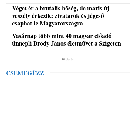
Véget ér a brutális hőség, de máris új
veszély érkezik: zivatarok és jégeső
csaphat le Magyarországra
Vasárnap több mint 40 magyar előadó
ünnepli Bródy János életművét a Szigeten
Hirdetés
CSEMEGÉZZ