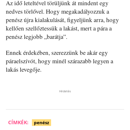
Az idő leteltével törüljünk át mindent egy
nedves törlővel. Hogy megakadályozzuk a
penész újra kialakulását, figyeljünk arra, hogy
kellően szellőztessük a lakást, mert a pára a
penész legjobb „barátja”.
Ennek érdekében, szerezzünk be akár egy
páraelszívót, hogy minél szárazabb legyen a
lakás levegője.
Hirdetés
CÍMKÉK:
penész