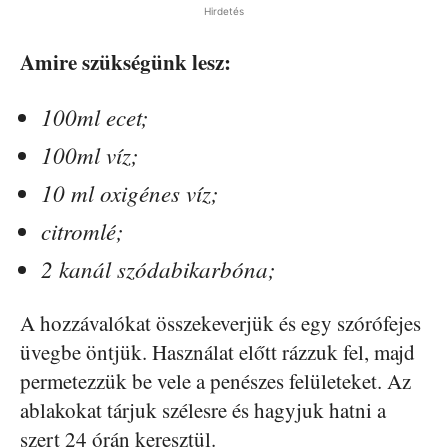
Hirdetés
Amire szükségünk lesz:
100ml ecet;
100ml víz;
10 ml oxigénes víz;
citromlé;
2 kanál szódabikarbóna;
A hozzávalókat összekeverjük és egy szórófejes
üvegbe öntjük. Használat előtt rázzuk fel, majd
permetezzük be vele a penészes felületeket. Az
ablakokat tárjuk szélesre és hagyjuk hatni a
szert 24 órán keresztül.