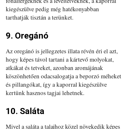
fonálférgeknek és a levéltetveknek, a kaporral
kiegészülve pedig még hatékonyabban
tarthatják tisztán a terünket.
9. Oregánó
Az oregánó is jellegzetes illata révén éri el azt,
hogy képes távol tartani a kártevő molyokat,
atkákat és tetveket, azonban aromájának
köszönhetően odacsalogatja a beporzó méheket
és pillangókat, így a kaporral kiegészülve
kertünk hasznos tagjai lehetnek.
10. Saláta
Mivel a saláta a talajhoz közel növekedik képes