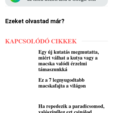
Ezeket olvastad már?
KAPCSOLÓDÓ CIKKEK
Egy új kutatás megmutatta,
miért válhat a kutya vagy a
macska valódi érzelmi
támaszunkká
Ez a 7 legnyugodtabb
macskafajta a világon
Ha repedezik a paradicsomod,
valószínűleg ezt csinálod