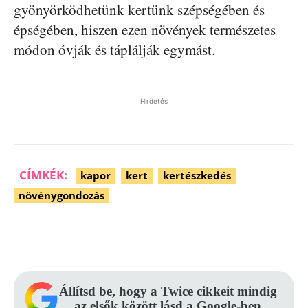
gyönyörködhetünk kertünk szépségében és
épségében, hiszen ezen növények természetes
módon óvják és táplálják egymást.
Hirdetés
CÍMKÉK:
kapor
kert
kertészkedés
növénygondozás
Facebook
Pinterest
WhatsApp
Állítsd be, hogy a Twice cikkeit mindig
az elsők között lásd a Google-ben