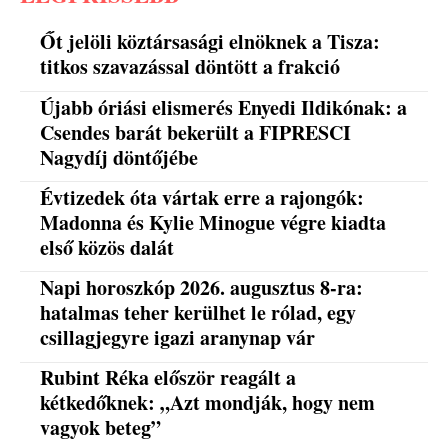
Őt jelöli köztársasági elnöknek a Tisza:
titkos szavazással döntött a frakció
Újabb óriási elismerés Enyedi Ildikónak: a
Csendes barát bekerült a FIPRESCI
Nagydíj döntőjébe
Évtizedek óta vártak erre a rajongók:
Madonna és Kylie Minogue végre kiadta
első közös dalát
Napi horoszkóp 2026. augusztus 8-ra:
hatalmas teher kerülhet le rólad, egy
csillagjegyre igazi aranynap vár
Rubint Réka először reagált a
kétkedőknek: „Azt mondják, hogy nem
vagyok beteg”