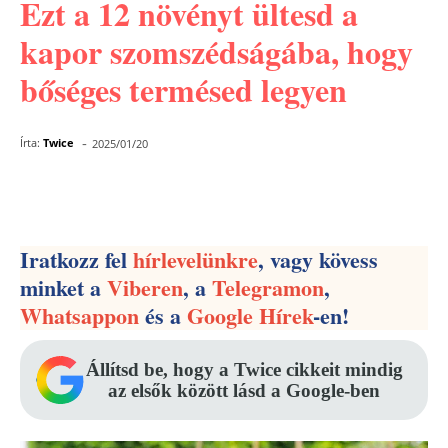
Ezt a 12 növényt ültesd a
kapor szomszédságába, hogy
bőséges termésed legyen
-
Írta:
Twice
2025/01/20
Facebook
Pinterest
WhatsApp
Iratkozz fel
hírlevelünkre
, vagy kövess
minket a
Viberen
, a
Telegramon
,
Whatsappon
és a
Google Hírek
-en!
Állítsd be, hogy a Twice cikkeit mindig
az elsők között lásd a Google-ben